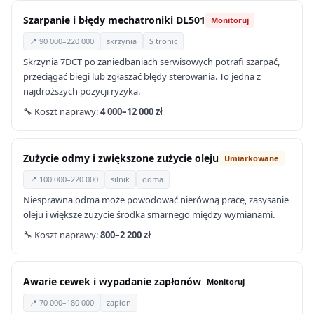
Szarpanie i błędy mechatroniki DL501
Monitoruj
📍 90 000–220 000
skrzynia
S tronic
Skrzynia 7DCT po zaniedbaniach serwisowych potrafi szarpać,
przeciągać biegi lub zgłaszać błędy sterowania. To jedna z
najdroższych pozycji ryzyka.
🔧 Koszt naprawy:
4 000–12 000 zł
Zużycie odmy i zwiększone zużycie oleju
Umiarkowane
📍 100 000–220 000
silnik
odma
Niesprawna odma może powodować nierówną pracę, zasysanie
oleju i większe zużycie środka smarnego między wymianami.
🔧 Koszt naprawy:
800–2 200 zł
Awarie cewek i wypadanie zapłonów
Monitoruj
📍 70 000–180 000
zapłon