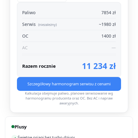
Paliwo
7854 zł
Serwis
~1980 zł
(niezależny)
OC
1400 zł
AC
—
11 234 zł
Razem rocznie
Szczegółowy harmonogram serwisu z cenami
Kalkulacja obejmuje paliwo, planowe serwisowanie wg
harmonogramu producenta oraz OC. Bez AC i napraw
awaryjnych.
Plusy
Świetne osiągi bez turbo dziury
✓