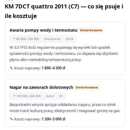
KM 7DCT quattro 2011 (C7) — co się psuje i
ile kosztuje
Awaria pompy wody i termostatu
Umiarkowane
📍 80 000–160 000
chłodzenie
silnik
W 3.0 TFSI dość regularnie pojawiają się wycieki lub spadek
sprawności pompy wody i termostatu, co objawia się ubytkiem
płynu albo niestabilną temperaturą pracy.
🔧 Koszt naprawy:
1 800–4 200 zł
Nagar na zaworach dolotowych
Umiarkowane
📍 100 000–200 000
dolot
DI
Bezpośredni wtrysk sprzyja odkładaniu nagaru, przez co silnik
może tracić kulturę pracy, elastyczność i reagować gorzej na gaz.
🔧 Koszt naprawy:
1 200–3 000 zł