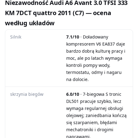
Niezawodność Audi A6 Avant 3.0 TFSI 333
KM 7DCT quattro 2011 (C7) — ocena
według układów
Silnik
7.1/10
· Doładowany
kompresorem V6 EA837 daje
bardzo dobrą kulturę pracy i
moc, ale po latach wymaga
kontroli pompy wody,
termostatu, odmy i nagaru
na dolocie.
skrzynia biegów
6.0/10
· 7-biegowa S tronic
DL501 pracuje szybko, lecz
wymaga regularnej obsługi
olejowej; zaniedbania kończą
się szarpaniem, błędami
mechatroniki i drogimi
naprawami.