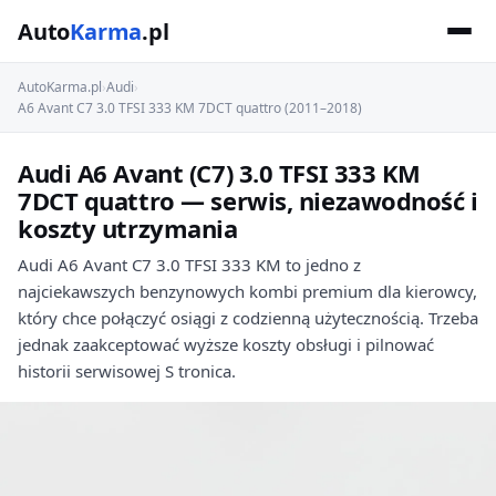
Auto
Karma
.pl
AutoKarma.pl
›
Audi
›
A6 Avant C7 3.0 TFSI 333 KM 7DCT quattro (2011–2018)
Audi A6 Avant (C7) 3.0 TFSI 333 KM
7DCT quattro — serwis, niezawodność i
koszty utrzymania
Audi A6 Avant C7 3.0 TFSI 333 KM to jedno z
najciekawszych benzynowych kombi premium dla kierowcy,
który chce połączyć osiągi z codzienną użytecznością. Trzeba
jednak zaakceptować wyższe koszty obsługi i pilnować
historii serwisowej S tronica.