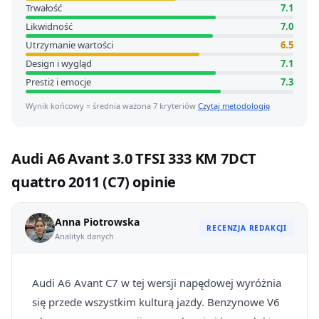
Trwałość
7.1
Likwidność
7.0
Utrzymanie wartości
6.5
Design i wygląd
7.1
Prestiż i emocje
7.3
Wynik końcowy = średnia ważona 7 kryteriów
Czytaj metodologię
Audi A6 Avant 3.0 TFSI 333 KM 7DCT
quattro 2011 (C7) opinie
Anna Piotrowska
RECENZJA REDAKCJI
Analityk danych
Audi A6 Avant C7 w tej wersji napędowej wyróżnia
się przede wszystkim kulturą jazdy. Benzynowe V6