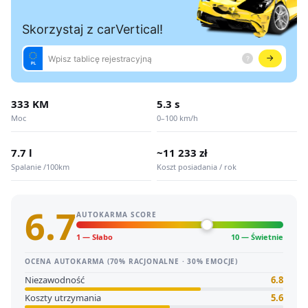
333 KM
5.3 s
Moc
0–100 km/h
7.7 l
~11 233 zł
Spalanie /100km
Koszt posiadania / rok
6.7
AUTOKARMA SCORE
1 — Słabo
10 — Świetnie
OCENA AUTOKARMA (70% RACJONALNE · 30% EMOCJE)
Niezawodność
6.8
Koszty utrzymania
5.6