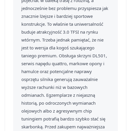
pojechać w daleką trasę z rodziną, a
jednocześnie bez problemu przyspiesza jak
znacznie lżejsze i bardziej sportowe
konstrukcje. To właśnie ta uniwersalność
buduje atrakcyjność 3.0 TFSI na rynku
wtórnym. Trzeba jednak pamiętać, że nie
jest to wersja dla kogoś szukającego
taniego premium. Obsługa skrzyni DL501,
serwis napędu quattro, markowe opony i
hamulce oraz potencjalne naprawy
osprzętu silnika generują zauważalnie
wyższe rachunki niż w bazowych
odmianach. Egzemplarze z niejaszną
historią, po odroczonych wymianach
olejowych albo z agresywnym chip
tuningiem potrafią bardzo szybko stać się
skarbonką. Przed zakupem najważniejsza