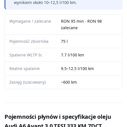
wynikiem około 10–12,5 l/100 km.
Wymagane / zalecane
RON 95 min · RON 98
zalecane
Pojemność zbiornika
75 l
Spalanie WLTP śr.
7.7 l/100 km
Realne spalanie
9.5–12.5 l/100 km
Zasięg (szacowany)
~600 km
Pojemności płynów i specyfikacje oleju
Audi A6 Avant 3.0 TFSI 333 KM 7DCT