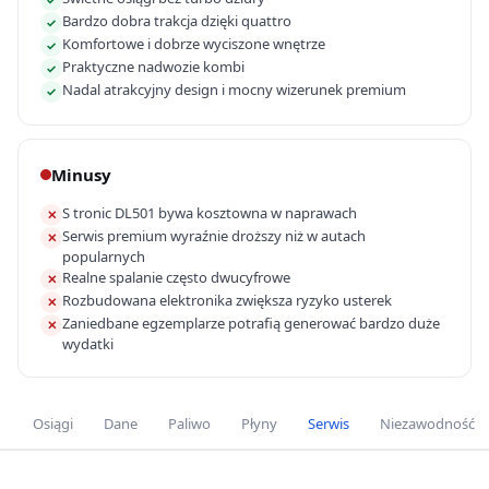
Bardzo dobra trakcja dzięki quattro
✓
Komfortowe i dobrze wyciszone wnętrze
✓
Praktyczne nadwozie kombi
✓
Nadal atrakcyjny design i mocny wizerunek premium
✓
Minusy
S tronic DL501 bywa kosztowna w naprawach
✕
Serwis premium wyraźnie droższy niż w autach
✕
popularnych
Realne spalanie często dwucyfrowe
✕
Rozbudowana elektronika zwiększa ryzyko usterek
✕
Zaniedbane egzemplarze potrafią generować bardzo duże
✕
wydatki
Osiągi
Dane
Paliwo
Płyny
Serwis
Niezawodność