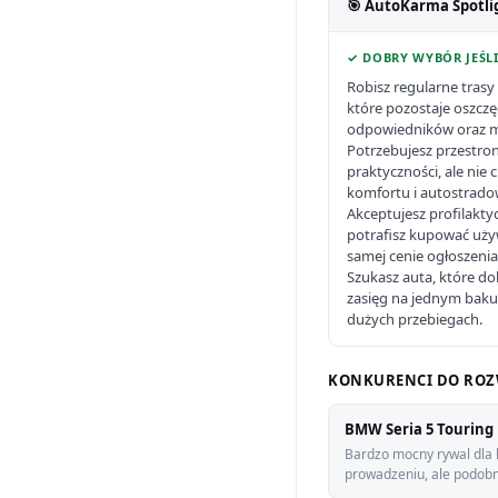
🎯 AutoKarma Spotli
✓ DOBRY WYBÓR JEŚLI
Robisz regularne tras
które pozostaje oszcz
odpowiedników oraz mo
Potrzebujesz przestro
praktyczności, ale nie
komfortu i autostradow
Akceptujesz profilaktyc
potrafisz kupować używ
samej cenie ogłoszenia
Szukasz auta, które dob
zasięg na jednym baku
dużych przebiegach.
KONKURENCI DO ROZ
BMW Seria 5 Touring 
Bardzo mocny rywal dla 
prowadzeniu, ale podobn