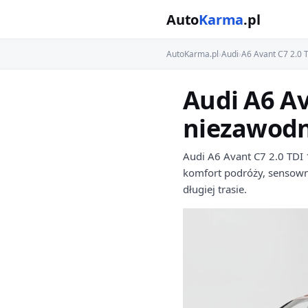
Auto
Karma
.pl
AutoKarma.pl
›
Audi
›
A6 Avant C7 2.0 
Audi A6 Av
niezawodn
Audi A6 Avant C7 2.0 TDI 
komfort podróży, sensowne 
długiej trasie.