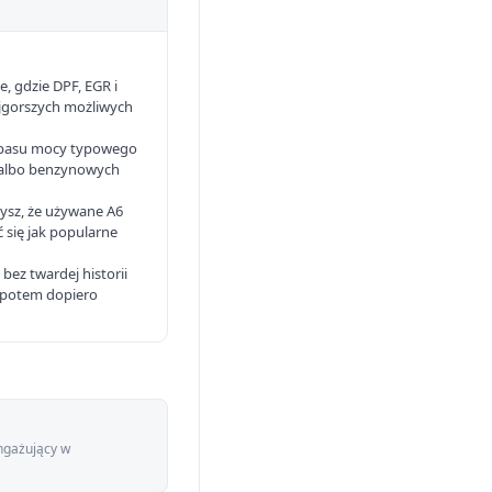
e, gdzie DPF, EGR i
jgorszych możliwych
zapasu mocy typowego
I albo benzynowych
zysz, że używane A6
się jak popularne
bez twardej historii
 a potem dopiero
ngażujący w