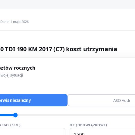
 Dane: 1 maja 2026
.0 TDI 190 KM 2017 (C7) koszt utrzymania
sztów rocznych
wojej sytuacji
erwis niezależny
ASO Audi
EGO (ZŁ/L)
OC (OBOWIĄZKOWE)