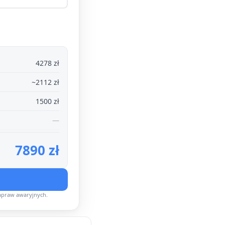
4278 zł
~2112 zł
1500 zł
—
7890 zł
apraw awaryjnych.