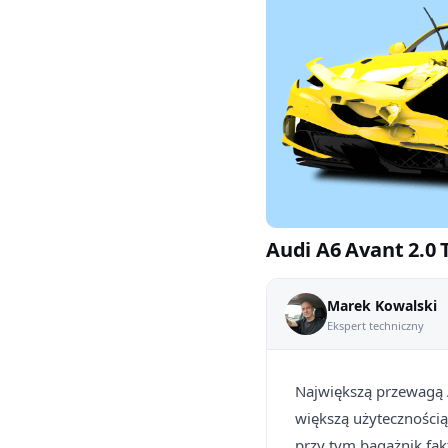
Audi A6 Avant 2.0 
Marek Kowalski
Ekspert techniczny
Największą przewagą A
większą użytecznością
przy tym bagażnik fak