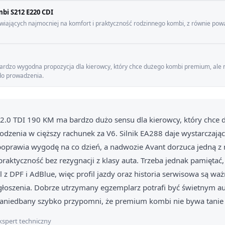
bi S212 E220 CDI
awiających najmocniej na komfort i praktyczność rodzinnego kombi, z równie p
 bardzo wygodna propozycja dla kierowcy, który chce dużego kombi premium, ale 
do prowadzenia.
 2.0 TDI 190 KM ma bardzo dużo sensu dla kierowcy, który chce
zenia w cięższy rachunek za V6. Silnik EA288 daje wystarczają
poprawia wygodę na co dzień, a nadwozie Avant dorzuca jedną z 
praktyczność bez rezygnacji z klasy auta. Trzeba jednak pamiętać,
z DPF i AdBlue, więc profil jazdy oraz historia serwisowa są ważn
głoszenia. Dobrze utrzymany egzemplarz potrafi być świetnym a
aniedbany szybko przypomni, że premium kombi nie bywa tanie
kspert techniczny