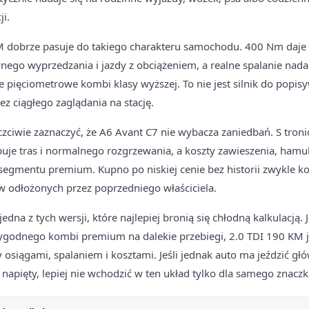
ji.
M dobrze pasuje do takiego charakteru samochodu. 400 Nm daje 
nego wyprzedzania i jazdy z obciążeniem, a realne spalanie nadal
 pięciometrowe kombi klasy wyższej. To nie jest silnik do popisy
ez ciągłego zaglądania na stację.
czciwie zaznaczyć, że A6 Avant C7 nie wybacza zaniedbań. S tron
ebuje tras i normalnego rozgrzewania, a koszty zawieszenia, hamu
segmentu premium. Kupno po niskiej cenie bez historii zwykle k
 odłożonych przez poprzedniego właściciela.
dna z tych wersji, które najlepiej bronią się chłodną kalkulacją. 
ygodnego kombi premium na dalekie przebiegi, 2.0 TDI 190 KM j
iągami, spalaniem i kosztami. Jeśli jednak auto ma jeździć głó
 napięty, lepiej nie wchodzić w ten układ tylko dla samego znaczk