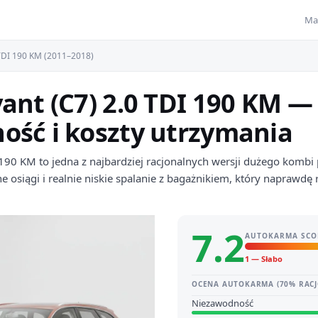
Ma
TDI 190 KM (2011–2018)
ant (C7) 2.0 TDI 190 KM — 
ość i koszty utrzymania
190 KM to jedna z najbardziej racjonalnych wersji dużego komb
osiągi i realnie niskie spalanie z bagażnikiem, który naprawdę r
7.2
AUTOKARMA SCO
1 — Słabo
OCENA AUTOKARMA (70% RACJ
Niezawodność