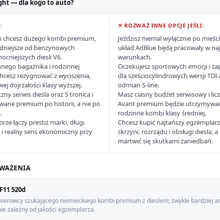
ght — dla kogo to auto?
:
✕ ROZWAŻ INNE OPCJE JEŚLI:
y i chcesz dużego kombi premium,
Jeździsz niemal wyłącznie po mieści
ędniejsze od benzynowych
układ AdBlue będą pracowały w na
cniejszych diesli V6.
warunkach.
nnego bagażnika i rodzinnej
Oczekujesz sportowych emocji i 
 chcesz rezygnować z wyciszenia,
dla sześciocylindrowych wersji TD
ej dojrzałości klasy wyższej.
odmian S-line.
zny serwis diesla oraz S tronica i
Masz ciasny budżet serwisowy i lic
ane premium po historii, a nie po
Avant premium będzie utrzymywać 
.
rodzinne kombi klasy średniej.
rze łączy prestiż marki, długi
Chcesz kupić najtańszy egzemplarz 
 i realny sens ekonomiczny przy
skrzyni, rozrządu i obsługi diesla,
martwić się skutkami zaniedbań.
WAŻENIA
F11 520d
kierowcy szukającego niemieckiego kombi premium z dieslem; zwykle bardziej a
ie zależny od jakości egzemplarza.