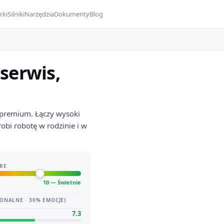
rki
Silniki
Narzędzia
Dokumenty
Blog
serwis,
i premium. Łączy wysoki
obi robotę w rodzinie i w
RE
10 — Świetnie
ONALNE · 30% EMOCJE)
7.3