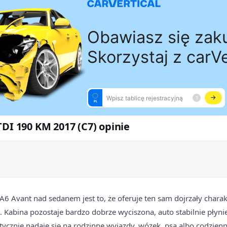
TDI 190 KM 2017 (C7) opinie
6 Avant nad sedanem jest to, że oferuje ten sam dojrzały charakt
. Kabina pozostaje bardzo dobrze wyciszona, auto stabilnie płynie
tycznie nadaje się na rodzinne wyjazdy, wózek, psa albo codzie