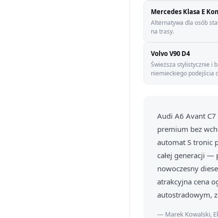
Mercedes Klasa E Kom
Alternatywa dla osób st
na trasy.
Volvo V90 D4
Świeższa stylistycznie i
niemieckiego podejścia 
Audi A6 Avant C7
premium bez wchod
automat S tronic 
całej generacji — 
nowoczesny diesel 
atrakcyjna cena o
autostradowym, z
— Marek Kowalski, E