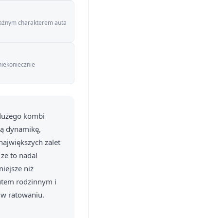
oważnym charakterem auta
niekoniecznie
 dużego kombi
cą dynamikę,
największych zalet
 że to nadal
iejsze niż
utem rodzinnym i
 w ratowaniu.