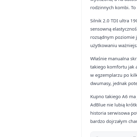
rodzinnych kombi. To
Silnik 2.0 TDI ultra 
sensowną elastyczność
rozsądnym poziomie ja
użytkowaniu ważniejsz
Właśnie manualna skrz
takiego komfortu jak 
w egzemplarzu po kilk
dwumasy, jednak pote
Kupno takiego A6 ma j
AdBlue nie lubią krótk
historia serwisowa po
bardzo dojrzałym char