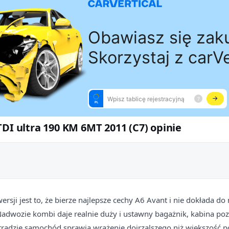
TDI ultra 190 KM 6MT 2011 (C7) opinie
wersji jest to, że bierze najlepsze cechy A6 Avant i nie dokłada d
adwozie kombi daje realnie duży i ustawny bagażnik, kabina po
tradzie samochód sprawia wrażenie dojrzalszego niż większość 