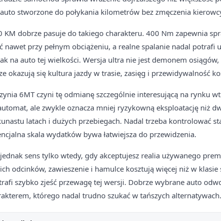
 auto stworzone do połykania kilometrów bez zmęczenia kierowcy
190 KM dobrze pasuje do takiego charakteru. 400 Nm zapewnia sp
 nawet przy pełnym obciążeniu, a realne spalanie nadal potrafi 
k na auto tej wielkości. Wersja ultra nie jest demonem osiągów
e okazują się kultura jazdy w trasie, zasięg i przewidywalność k
ynia 6MT czyni tę odmianę szczególnie interesującą na rynku w
automat, ale zwykle oznacza mniej ryzykowną eksploatację niż d
unastu latach i dużych przebiegach. Nadal trzeba kontrolować sta
ncjalna skala wydatków bywa łatwiejsza do przewidzenia.
ednak sens tylko wtedy, gdy akceptujesz realia używanego premi
ich odcinków, zawieszenie i hamulce kosztują więcej niż w klasie
trafi szybko zjeść przewagę tej wersji. Dobrze wybrane auto odwd
akterem, którego nadal trudno szukać w tańszych alternatywach