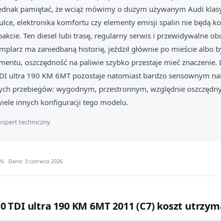
 jednak pamiętać, że wciąż mówimy o dużym używanym Audi klasy
lce, elektronika komfortu czy elementy emisji spalin nie będą k
cie. Ten diesel lubi trasę, regularny serwis i przewidywalne ob
emplarz ma zaniedbaną historię, jeździł głównie po mieście albo
mentu, oszczędność na paliwie szybko przestaje mieć znaczenie
TDI ultra 190 KM 6MT pozostaje natomiast bardzo sensownym n
ch przebiegów: wygodnym, przestronnym, względnie oszczędny
ele innych konfiguracji tego modelu.
kspert techniczny
6 · Dane: 3 czerwca 2026
.0 TDI ultra 190 KM 6MT 2011 (C7) koszt utrzy