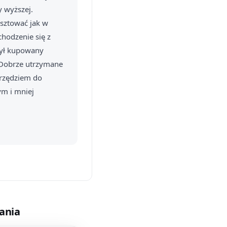
 wyższej.
osztować jak w
chodzenie się z
 był kupowany
. Dobrze utrzymane
arzędziem do
m i mniej
mania