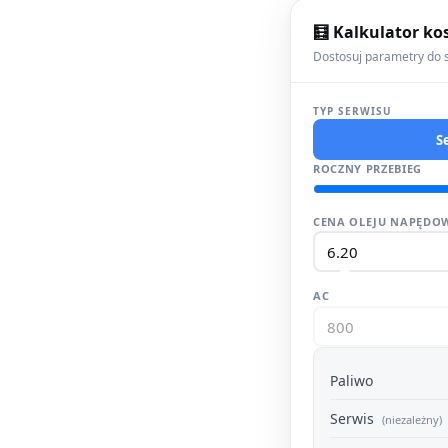
🧮 Kalkulator ko
Dostosuj parametry do s
TYP SERWISU
S
ROCZNY PRZEBIEG
CENA OLEJU NAPĘDOW
AC
Paliwo
Serwis
(niezależny)