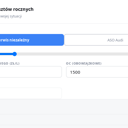
sztów rocznych
wojej sytuacji
erwis niezależny
ASO Audi
EGO (ZŁ/L)
OC (OBOWIĄZKOWE)