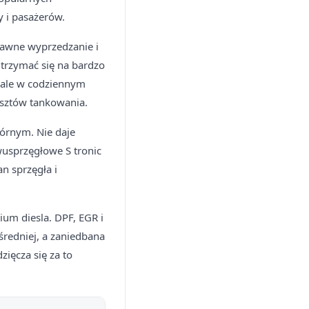
 i pasażerów.
rawne wyprzedzanie i
utrzymać się na bardzo
, ale w codziennym
osztów tankowania.
tórnym. Nie daje
wusprzęgłowe S tronic
n sprzęgła i
um diesla. DPF, EGR i
 średniej, a zaniedbana
zięcza się za to
.