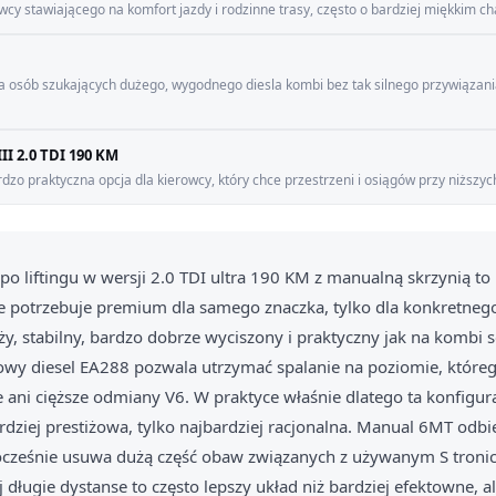
owcy stawiającego na komfort jazdy i rodzinne trasy, często o bardziej miękkim ch
a osób szukających dużego, wygodnego diesla kombi bez tak silnego przywiązania
II 2.0 TDI 190 KM
rdzo praktyczna opcja dla kierowcy, który chce przestrzeni i osiągów przy niższyc
po liftingu w wersji 2.0 TDI ultra 190 KM z manualną skrzynią to
ie potrzebuje premium dla samego znaczka, tylko dla konkretnego 
y, stabilny, bardzo dobrze wyciszony i praktyczny jak na kombi 
owy diesel EA288 pozwala utrzymać spalanie na poziomie, któreg
ani cięższe odmiany V6. W praktyce właśnie dlatego ta konfigura
rdziej prestiżowa, tylko najbardziej racjonalna. Manual 6MT odbi
ocześnie usuwa dużą część obaw związanych z używanym S tronic
 długie dystanse to często lepszy układ niż bardziej efektowne, a