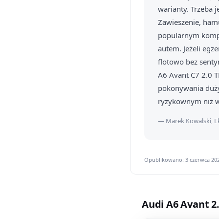
warianty. Trzeba
Zawieszenie, hamu
popularnym kompak
autem. Jeżeli egz
flotowo bez senty
A6 Avant C7 2.0 
pokonywania duży
ryzykownym niż wi
— Marek Kowalski, E
Opublikowano: 3 czerwca 202
Audi A6 Avant 2