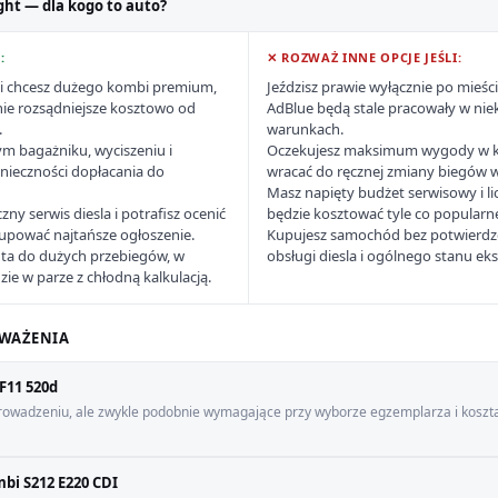
ght — dla kogo to auto?
:
✕ ROZWAŻ INNE OPCJE JEŚLI:
y i chcesz dużego kombi premium,
Jeździsz prawie wyłącznie po mieści
nie rozsądniejsze kosztowo od
AdBlue będą stale pracowały w nie
.
warunkach.
ym bagażniku, wyciszeniu i
Oczekujesz maksimum wygody w ko
nieczności dopłacania do
wracać do ręcznej zmiany biegów w 
Masz napięty budżet serwisowy i li
zny serwis diesla i potrafisz ocenić
będzie kosztować tyle co popularn
kupować najtańsze ogłoszenie.
Kupujesz samochód bez potwierdzon
ta do dużych przebiegów, w
obsługi diesla i ogólnego stanu ek
zie w parze z chłodną kalkulacją.
WAŻENIA
F11 520d
rowadzeniu, ale zwykle podobnie wymagające przy wyborze egzemplarza i koszt
bi S212 E220 CDI