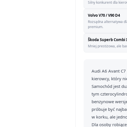
Silny konkurent dla kier
Volvo V70 / V90 D4
Rozsądna alternatywa dl
premium.
Škoda Superb Combi I
Mniej prestiżowa, ale ba
Audi A6 Avant C7 
kierowcy, który n
Samochód jest duż
tym czterocylindr
benzynowe wersje 
próbuje być najba
w korku, ale jedn
Dla osoby robiącej