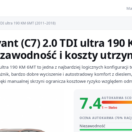
Ma
TDI ultra 190 KM 6MT (2011–2018)
ant (C7) 2.0 TDI ultra 19
ezawodność i koszty utrz
ultra 190 KM 6MT to jedna z najbardziej logicznych konfiguracji
nik, bardzo dobre wyciszenie i autostradowy komfort z dieslem, 
ęki manualnej skrzyni ogranicza kosztowe ryzyko względem odmi
7.4
AUTOKARMA SCO
1 — Słabo
OCENA AUTOKARMA (70% RACJ
Niezawodność