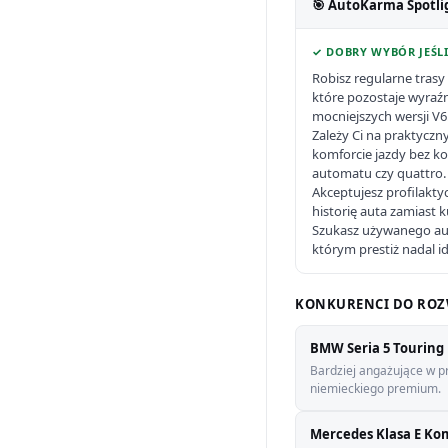
🎯 AutoKarma Spotli
✓ DOBRY WYBÓR JEŚLI
Robisz regularne tras
które pozostaje wyraź
mocniejszych wersji V6
Zależy Ci na praktyczn
komforcie jazdy bez ko
automatu czy quattro.
Akceptujesz profilaktyc
historię auta zamiast 
Szukasz używanego au
którym prestiż nadal id
KONKURENCI DO ROZ
BMW Seria 5 Touring 
Bardziej angażujące w p
niemieckiego premium.
Mercedes Klasa E Kom