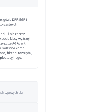
e, gdzie DPF, EGR i
korzystnych
rku i nie chcesz
aucie klasy wyższej.
czysz, że A6 Avant
e rodzinne kombi.
ej historii rozrządu,
sploatacyjnego.
ach typowych dla