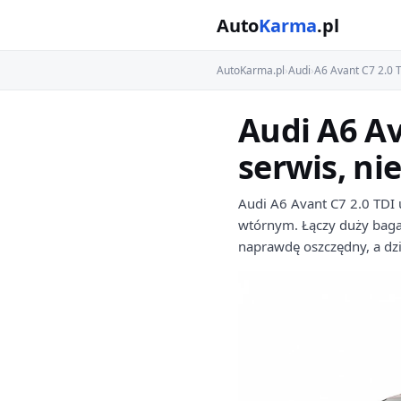
Auto
Karma
.pl
AutoKarma.pl
›
Audi
›
A6 Avant C7 2.0 
Audi A6 Av
serwis, ni
Audi A6 Avant C7 2.0 TDI 
wtórnym. Łączy duży bagaż
naprawdę oszczędny, a dzi