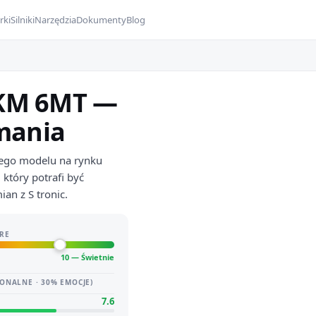
rki
Silniki
Narzędzia
Dokumenty
Blog
0 KM 6MT —
ymania
 tego modelu na rynku
który potrafi być
an z S tronic.
RE
10 — Świetnie
ONALNE · 30% EMOCJE)
7.6