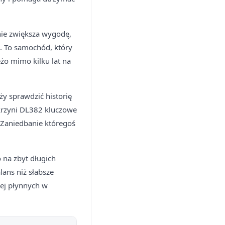
nie zwiększa wygodę,
. To samochód, który
żo mimo kilku lat na
y sprawdzić historię
krzyni DL382 kluczowe
. Zaniedbanie któregoś
o na zbyt długich
lans niż słabsze
iej płynnych w