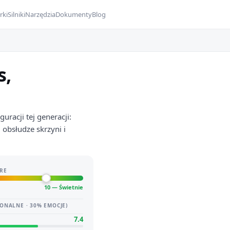
rki
Silniki
Narzędzia
Dokumenty
Blog
s,
racji tej generacji:
 obsłudze skrzyni i
RE
10 — Świetnie
ONALNE · 30% EMOCJE)
7.4