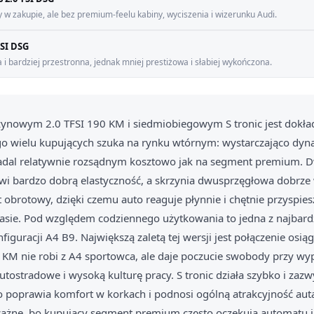
zy w zakupie, ale bez premium-feelu kabiny, wyciszenia i wizerunku Audi.
TSI DSG
 i bardziej przestronna, jednak mniej prestiżowa i słabiej wykończona.
zynowym 2.0 TFSI 190 KM i siedmiobiegowym S tronic jest dokła
go wielu kupujących szuka na rynku wtórnym: wystarczająco dy
dal relatywnie rozsądnym kosztowo jak na segment premium. D
wi bardzo dobrą elastyczność, a skrzynia dwusprzęgłowa dobrze
brotowy, dzięki czemu auto reaguje płynnie i chętnie przyspie
 trasie. Pod względem codziennego użytkowania to jedna z najbard
iguracji A4 B9. Największą zaletą tej wersji jest połączenie osią
KM nie robi z A4 sportowca, ale daje poczucie swobody przy wy
tostradowe i wysoką kulturę pracy. S tronic działa szybko i zazw
o poprawia komfort w korkach i podnosi ogólną atrakcyjność aut
ażne, bo kupujący segment premium często oczekują automatu i 