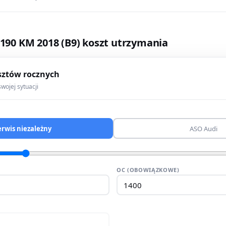
 190 KM 2018 (B9) koszt utrzymania
sztów rocznych
wojej sytuacji
erwis niezależny
ASO Audi
OC (OBOWIĄZKOWE)