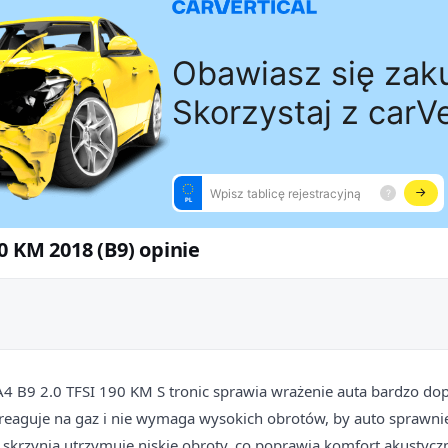
0 KM 2018 (B9) opinie
A4 B9 2.0 TFSI 190 KM S tronic sprawia wrażenie auta bardzo do
 reaguje na gaz i nie wymaga wysokich obrotów, by auto sprawnie
e skrzynia utrzymuje niskie obroty, co poprawia komfort akustyc