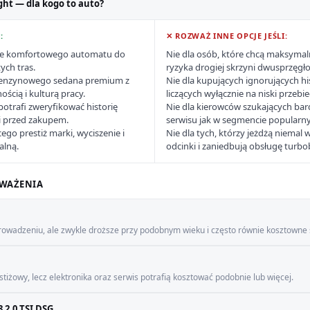
ght — dla kogo to auto?
:
✕ ROZWAŻ INNE OPCJE JEŚLI:
hce komfortowego automatu do
Nie dla osób, które chcą maksymal
ych tras.
ryzyka drogiej skrzyni dwusprzęgło
 benzynowego sedana premium z
Nie dla kupujących ignorujących hi
ścią i kulturą pracy.
liczących wyłącznie na niski przebie
potrafi zweryfikować historię
Nie dla kierowców szukających bar
ni przed zakupem.
serwisu jak w segmencie popularn
ego prestiż marki, wyciszenie i
Nie dla tych, którzy jeżdżą niemal 
alną.
odcinki i zaniedbują obsługę turb
WAŻENIA
rowadzeniu, ale zwykle droższe przy podobnym wieku i często równie kosztowne
tiżowy, lecz elektronika oraz serwis potrafią kosztować podobnie lub więcej.
 2.0 TSI DSG