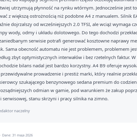
twiej utrzymują płynność na rynku wtórnym. Jednocześnie jest to
wać z większą ostrożnością niż podobne A4 z manualem. Silnik EA
raźnie dojrzalszy od wcześniejszych 2.0 TFSI, ale wciąż wymaga 
ompy wody, odmy i układu dolotowego. Do tego dochodzi przekła
y zaniedbanym serwisie potrafi generować kosztowne naprawy me
ysk. Sama obecność automatu nie jest problemem, problemem jes
ług zbyt optymistycznych interwałów i bez rzetelnych faktur. W
odzie bilans nadal jest bardzo korzystny. A4 B9 oferuje wysoką
 przewidywalne prowadzenie i prestiż marki, który realnie przekł
 kierowcy szukającego benzynowego sedana premium do codzienne
ajrozsądniejszych odmian w gamie, pod warunkiem że zakup popr
ii serwisowej, stanu skrzyni i pracy silnika na zimno.
daktor naczelny
· Dane: 31 maja 2026