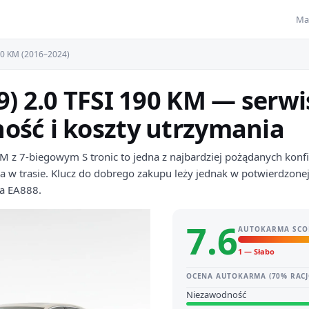
Ma
90 KM (2016–2024)
9) 2.0 TFSI 190 KM — serwi
ość i koszty utrzymania
 z 7-biegowym S tronic to jedna z najbardziej pożądanych konfigu
na w trasie. Klucz do dobrego zakupu leży jednak w potwierdzonej
ka EA888.
7.6
AUTOKARMA SCO
1 — Słabo
OCENA AUTOKARMA (70% RACJ
Niezawodność