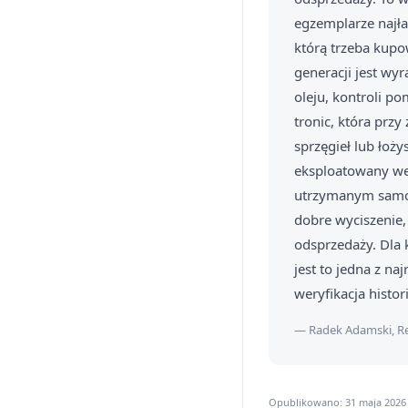
egzemplarze najła
którą trzeba kupo
generacji jest wy
oleju, kontroli p
tronic, która prz
sprzęgieł lub łoż
eksploatowany wed
utrzymanym samoch
dobre wyciszenie,
odsprzedaży. Dla
jest to jedna z n
weryfikacja histor
— Radek Adamski, Re
Opublikowano: 31 maja 2026 