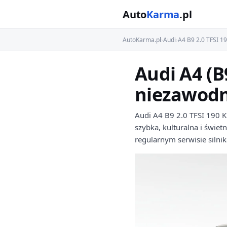
Auto
Karma
.pl
AutoKarma.pl
›
Audi
›
A4 B9 2.0 TFSI 1
Audi A4 (B
niezawodn
Audi A4 B9 2.0 TFSI 190 KM
szybka, kulturalna i świet
regularnym serwisie silni