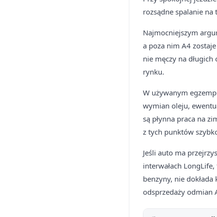
rozsądne spalanie na t
Najmocniejszym argum
a poza nim A4 zostaj
nie męczy na długich 
rynku.
W używanym egzemplar
wymian oleju, ewentu
są płynna praca na zi
z tych punktów szybk
Jeśli auto ma przejrzy
interwałach LongLife, 
benzyny, nie dokłada 
odsprzedaży odmian 