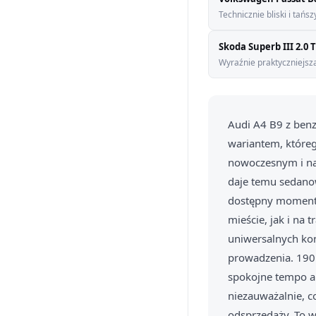
Technicznie bliski i tańs
Skoda Superb III 2.0 
Wyraźnie praktyczniejsza
Audi A4 B9 z ben
wariantem, które
nowoczesnym i na
daje temu sedano
dostępny moment o
mieście, jak i na
uniwersalnych konf
prowadzenia. 190 
spokojne tempo au
niezauważalnie, c
odsprzedaży. To w