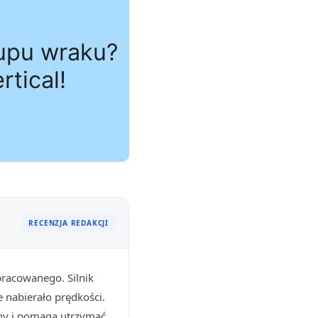
RECENZJA REDAKCJI
pracowanego. Silnik
 nabierało prędkości.
zny i pomaga utrzymać