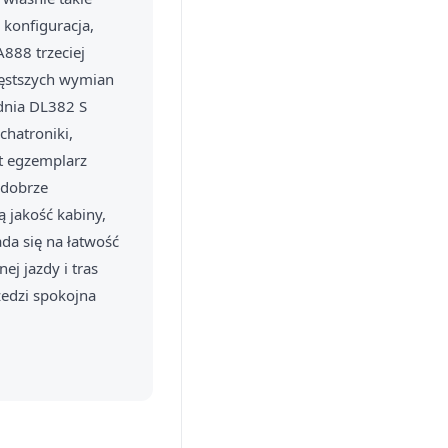
 konfiguracja,
888 trzeciej
częstszych wymian
dnia DL382 S
chatroniki,
t egzemplarz
 dobrze
 jakość kabiny,
ada się na łatwość
j jazdy i tras
zedzi spokojna