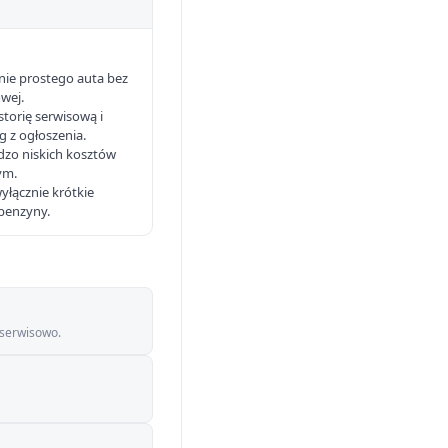
nie prostego auta bez
wej.
storię serwisową i
g z ogłoszenia.
dzo niskich kosztów
ym.
wyłącznie krótkie
obenzyny.
 serwisowo.