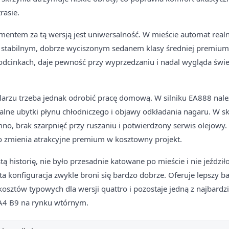
rasie.
entem za tą wersją jest uniwersalność. W mieście automat real
e stabilnym, dobrze wyciszonym sedanem klasy średniej premium
odcinkach, daje pewność przy wyprzedzaniu i nadal wygląda świe
zu trzeba jednak odrobić pracę domową. W silniku EA888 należ
alne ubytki płynu chłodniczego i objawy odkładania nagaru. W s
mno, brak szarpnięć przy ruszaniu i potwierdzony serwis olejowy
o zmienia atrakcyjne premium w kosztowny projekt.
stą historię, nie było przesadnie katowane po mieście i nie jeździł
ta konfiguracja zwykle broni się bardzo dobrze. Oferuje lepszy ba
kosztów typowych dla wersji quattro i pozostaje jedną z najbardz
A4 B9 na rynku wtórnym.