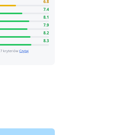
6.8
7.4
8.1
7.9
8.2
8.3
 7 kryteriów
Czytaj