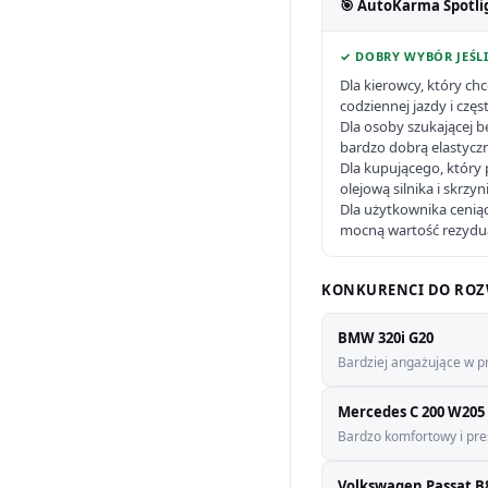
🎯 AutoKarma Spotli
✓ DOBRY WYBÓR JEŚLI
Dla kierowcy, który c
codziennej jazdy i częst
Dla osoby szukającej
bardzo dobrą elastyczno
Dla kupującego, który 
olejową silnika i skrzy
Dla użytkownika ceniąc
mocną wartość rezydu
KONKURENCI DO ROZ
BMW 320i G20
Bardziej angażujące w p
Mercedes C 200 W205
Bardzo komfortowy i pres
Volkswagen Passat B8