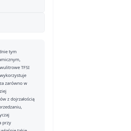
dnie tym
namicznym,
wulitrowe TFSI
 wykorzystuje
sza zarówno w
ziej
gów z dojrzałością
przedzaniu,
yczaj
a przy
właśnie takie