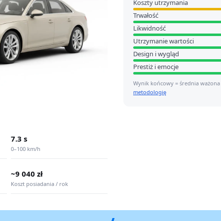
Koszty utrzymania
Trwałość
Likwidność
Utrzymanie wartości
Design i wygląd
Prestiż i emocje
Wynik końcowy = średnia ważona
metodologię
7.3 s
0–100 km/h
~9 040 zł
Koszt posiadania / rok