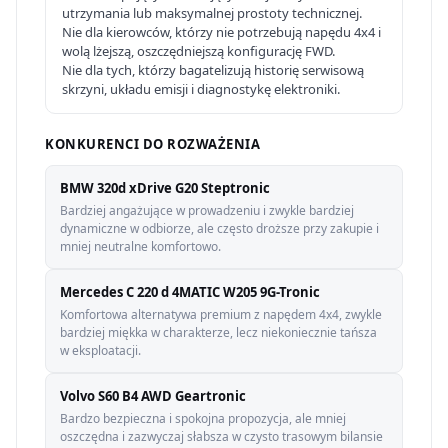
utrzymania lub maksymalnej prostoty technicznej.
Nie dla kierowców, którzy nie potrzebują napędu 4x4 i
wolą lżejszą, oszczędniejszą konfigurację FWD.
Nie dla tych, którzy bagatelizują historię serwisową
skrzyni, układu emisji i diagnostykę elektroniki.
KONKURENCI DO ROZWAŻENIA
BMW 320d xDrive G20 Steptronic
Bardziej angażujące w prowadzeniu i zwykle bardziej
dynamiczne w odbiorze, ale często droższe przy zakupie i
mniej neutralne komfortowo.
Mercedes C 220 d 4MATIC W205 9G-Tronic
Komfortowa alternatywa premium z napędem 4x4, zwykle
bardziej miękka w charakterze, lecz niekoniecznie tańsza
w eksploatacji.
Volvo S60 B4 AWD Geartronic
Bardzo bezpieczna i spokojna propozycja, ale mniej
oszczędna i zazwyczaj słabsza w czysto trasowym bilansie