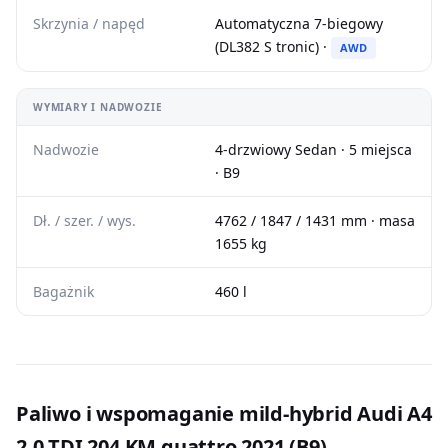
Skrzynia / napęd
Automatyczna 7-biegowy
(DL382 S tronic) ·
AWD
WYMIARY I NADWOZIE
Nadwozie
4-drzwiowy Sedan · 5 miejsca
· B9
Dł. / szer. / wys.
4762 / 1847 / 1431 mm · masa
1655 kg
Bagażnik
460 l
Paliwo i wspomaganie mild-hybrid Audi A4
2.0 TDI 204 KM quattro 2021 (B9)