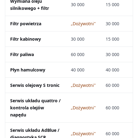
Wymiana oleju
30 000
15 000
silnikowego + filtr
Filtr powietrza
„Dożywotni"
30 000
Filtr kabinowy
30 000
15 000
Filtr paliwa
60 000
30 000
Płyn hamulcowy
40 000
40 000
Serwis olejowy S tronic
„Dożywotni"
60 000
Serwis układu quattro /
kontrola olejów
„Dożywotni"
60 000
napędu
Serwis układu AdBlue /
„Dożywotni"
60 000
diagnostyka SCR