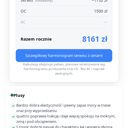
Serwis
~1732 zł
(niezależny)
OC
1500 zł
AC
—
8161 zł
Razem rocznie
Szczegółowy harmonogram serwisu z cenami
Kalkulacja obejmuje paliwo, planowe serwisowanie wg
harmonogramu producenta oraz OC. Bez AC i napraw
awaryjnych.
Plusy
Bardzo dobra elastyczność i pewny zapas mocy w trasie
✓
oraz przy wyprzedzaniu.
quattro poprawia trakcję i daje więcej spokoju na mokrym,
✓
zimą i pod obciążeniem.
S tronic dobrze pasuje do charakteru A4 i wspiera płynną
✓