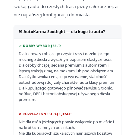
szukają auta do częstych tras i jazdy całorocznej, a
nie najtańszej konfiguracji do miasta.
🎯 AutoKarma Spotlight — dla kogo to auto?
✓ DOBRY WYBÓR JEŚLI:
Dla kierowcy robiącego częste trasy i oczekującego
mocnego diesla z wyraźnym zapasem elastyczności.
Dla osoby chcącej sedana premium z automatem i
lepszą trakcją zimą, na mokrym lub pod obciążeniem.
Dla użytkownika ceniącego wyciszenie, stabilność
autostradową i dojrzały charakter auta klasy premium.
Dla kupującego gotowego pilnować serwisu S tronic,
AdBlue, DPF i historii obsługowej używanego diesla
premium.
✕ ROZWAŻ INNE OPCJE JEŚLI:
Nie dla osób jeżdżących prawie wyłącznie po mieście i
na krótkich zimnych odcinkach.
Nie dla kupujących szukających najniższych kosztów