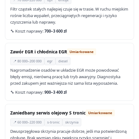
Filtr cząstek stałych najlepiej czuje się w trasie. W ruchu miejskim
rośnie liczba wypaleń, przeciągniętych regeneracji i ryzyko
czyszczenia lub naprawy.
🔧 Koszt naprawy:
700–3 600 zł
Zawór EGR i chłodnica EGR
Umiarkowane
📍 80 000–200 000
egr
diesel
Nagromadzenie osadów w układzie EGR może powodować
błędy emisji, nierówną pracę lub tryb awaryjny. Diagnostyka
przed zakupem jest ważniejsza niż sama lista wyposażenia.
🔧 Koszt naprawy:
900–3 400 zł
Zaniedbany serwis olejowy S tronic
Umiarkowane
📍 60 000–220 000
s-tronic
skrzynia
Dwusprzęgłowa skrzynia pracuje dobrze, jeśli ma potwierdzoną
obsługę. Brak wymian oleju zwiększa ryzyko szarpnięć i