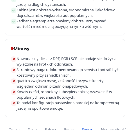
jazdę na długich dystansach.
Kabina jest dobrze wyciszona, ergonomiczna i jakościowo
✓
dojrzalsza niż w większości aut popularnych.
Zadbane egzemplarze powinny dobrze utrzymywać
✓
wartość i mieć mocną pozycję na rynku wtórnym.
Minusy
Nowoczesny diesel z DPF, EGR i SCR nie nadaje się do życia
✕
wyłącznie na krótkich odcinkach.
S tronic wymaga udokumentowanego serwisu i potrafi być
✕
kosztowny przy zaniedbaniach.
quattro zwiększa masę, złożoność i przyszłe koszty
✕
względem odmian przednionapędowych.
Koszty części, robocizny i ubezpieczenia są wyższe niż w
✕
popularnych sedanach flotowych.
To nadal konfiguracja nastawiona bardziej na kompetentną
✕
jazdę niż sportowe emocje.
Osiągi
Dane
Paliwo
Płyny
Serwis
Niezawodność