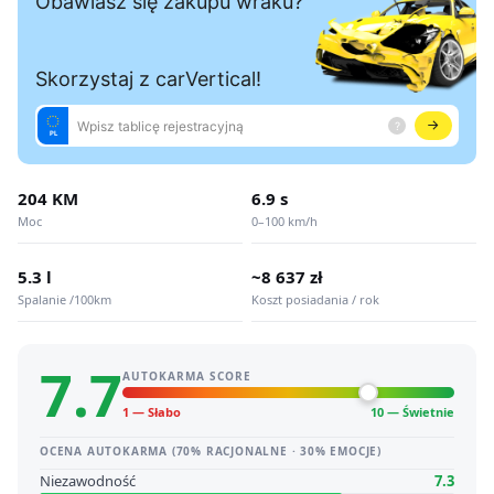
204 KM
6.9 s
Moc
0–100 km/h
5.3 l
~8 637 zł
Spalanie /100km
Koszt posiadania / rok
7.7
AUTOKARMA SCORE
1 — Słabo
10 — Świetnie
OCENA AUTOKARMA (70% RACJONALNE · 30% EMOCJE)
Niezawodność
7.3