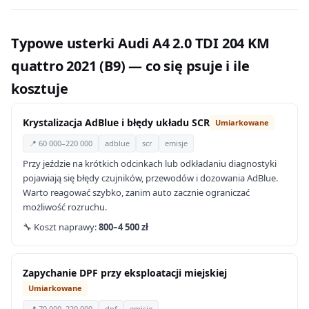
Typowe usterki Audi A4 2.0 TDI 204 KM
quattro 2021 (B9) — co się psuje i ile
kosztuje
Krystalizacja AdBlue i błędy układu SCR
Umiarkowane
📍 60 000–220 000
adblue
scr
emisje
Przy jeździe na krótkich odcinkach lub odkładaniu diagnostyki
pojawiają się błędy czujników, przewodów i dozowania AdBlue.
Warto reagować szybko, zanim auto zacznie ograniczać
możliwość rozruchu.
🔧 Koszt naprawy:
800–4 500 zł
Zapychanie DPF przy eksploatacji miejskiej
Umiarkowane
📍 70 000–220 000
dpf
emisje