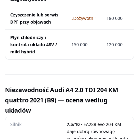
Czyszczenie lub serwis
„Dożywotni"
180 000
DPF przy objawach
Płyn chłodniczy i
kontrola układu 48V /
150 000
120 000
mild hybrid
Niezawodność Audi A4 2.0 TDI 204 KM
quattro 2021 (B9) — ocena według
układów
Silnik
7.5/10
· EA288 evo 204 KM
daje dobrą równowagę
osiągów i ekonomii, jeśli auto