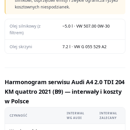
silnikowi, osprzętowi emisji i zwykle ogranicza ryzyko
kosztownych niespodzianek.
Olej silnikowy (z
~5.0 l · VW 507.00 0W-30
filtrem)
Olej skrzyni
7.2 l · VW G 055 529 A2
Harmonogram serwisu Audi A4 2.0 TDI 204
KM quattro 2021 (B9) — interwały i koszty
w Polsce
INTERWAŁ
INTERWAŁ
CZYNNOŚĆ
WG AUDI
ZALECANY