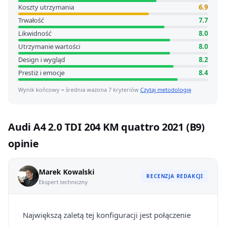
Koszty utrzymania
6.9
Trwałość
7.7
Likwidność
8.0
Utrzymanie wartości
8.0
Design i wygląd
8.2
Prestiż i emocje
8.4
Wynik końcowy = średnia ważona 7 kryteriów
Czytaj metodologię
Audi A4 2.0 TDI 204 KM quattro 2021 (B9)
opinie
Marek Kowalski
RECENZJA REDAKCJI
Ekspert techniczny
Największą zaletą tej konfiguracji jest połączenie