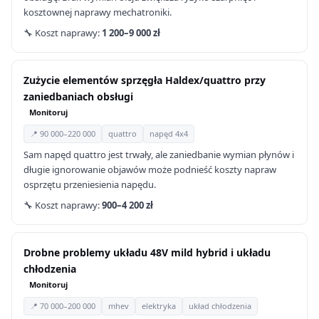
kosztownej naprawy mechatroniki.
🔧 Koszt naprawy:
1 200–9 000 zł
Zużycie elementów sprzęgła Haldex/quattro przy
zaniedbaniach obsługi
Monitoruj
📍 90 000–220 000
quattro
napęd 4x4
Sam napęd quattro jest trwały, ale zaniedbanie wymian płynów i
długie ignorowanie objawów może podnieść koszty napraw
osprzętu przeniesienia napędu.
🔧 Koszt naprawy:
900–4 200 zł
Drobne problemy układu 48V mild hybrid i układu
chłodzenia
Monitoruj
📍 70 000–200 000
mhev
elektryka
układ chłodzenia