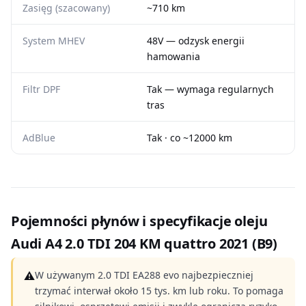
Zasięg (szacowany)
~710 km
System MHEV
48V — odzysk energii
hamowania
Filtr DPF
Tak — wymaga regularnych
tras
AdBlue
Tak · co ~12000 km
Pojemności płynów i specyfikacje oleju
Audi A4 2.0 TDI 204 KM quattro 2021 (B9)
⚠
W używanym 2.0 TDI EA288 evo najbezpieczniej
trzymać interwał około 15 tys. km lub roku. To pomaga