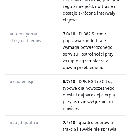
regularnie jeździ w trasie i
dostaje skrócone interwały
olejowe.
automatyczna
7.0/10
· DL382 S tronic
skrzynia biegów
poprawia komfort, ale
wymaga potwierdzonego
serwisu i ostrożności przy
zakupie egzemplarza z
dużym przebiegiem.
układ emisji
6.7/10
· DPF, EGR i SCR są
typowe dla nowoczesnego
diesla i najbardziej cierpią
przy jeździe wyłącznie po
mieście.
napęd quattro
7.4/10
· quattro poprawia
trakcję i zwykle nie sprawia