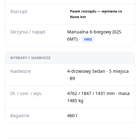
Rozrząd
Pasek rozrządu — wymiana co
None km
Skrzynia / napęd
Manualna 6-biegowy (02S
6MT) ·
FWD
WYMIARY I NADWOZIE
Nadwozie
4-drzwiowy Sedan · 5 miejsca
· B9
Dł. / szer. / wys.
4762 / 1847 / 1431 mm · masa
1485 kg
Bagażnik
460 l