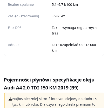
Realne spalanie
5.1–6.7 l/100 km
Zasięg (szacowany)
~597 km
Filtr DPF
Tak — wymaga regularnych
tras
AdBlue
Tak · uzupełniać co ~12 000
km
Pojemności płynów i specyfikacje oleju
Audi A4 2.0 TDI 150 KM 2019 (B9)
⚠
Najbezpieczniej skrócić interwał olejowy do około 15
tys. km lub roku. Dla używanego diesla premium to