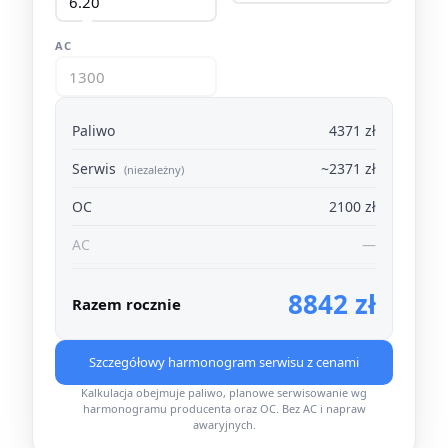
AC
Paliwo
4371 zł
Serwis
~2371 zł
(niezależny)
OC
2100 zł
AC
—
8842 zł
Razem rocznie
Szczegółowy harmonogram serwisu z cenami
Kalkulacja obejmuje paliwo, planowe serwisowanie wg
harmonogramu producenta oraz OC. Bez AC i napraw
awaryjnych.