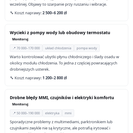
wcześniej. Objawy to szarpanie przy ruszaniu i wibracje.
🔧 Koszt naprawy:
2 500–6 200 zł
Wycieki z pompy wody lub obudowy termostatu
Monitoruj
📍 70 000–170 000
układ chłodzenia
pompa wody
Warto kontrolować ubytki płynu chłodniczego i ślady osadu w
okolicy modułu chłodzenia. To jedna z częściej powracających
drobniejszych usterek.
🔧 Koszt naprawy:
1 200–2 800 zł
Drobne błędy MMI, czujników i elektryki komfortu
Monitoruj
📍 50 000–190 000
elektryka
mmi
Sporadyczne problemy z multimediami, parktronikiem lub
czujnikami zwykle nie są krytyczne, ale potrafią irytować i