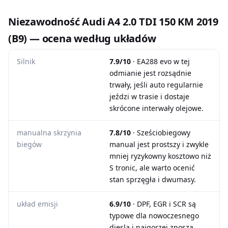
Niezawodność Audi A4 2.0 TDI 150 KM 2019
(B9) — ocena według układów
Silnik
7.9/10
· EA288 evo w tej
odmianie jest rozsądnie
trwały, jeśli auto regularnie
jeździ w trasie i dostaje
skrócone interwały olejowe.
manualna skrzynia
7.8/10
· Sześciobiegowy
biegów
manual jest prostszy i zwykle
mniej ryzykowny kosztowo niż
S tronic, ale warto ocenić
stan sprzęgła i dwumasy.
układ emisji
6.9/10
· DPF, EGR i SCR są
typowe dla nowoczesnego
diesla i najgorzej znoszą