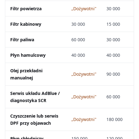
Filtr powietrza
„Dożywotni"
30 000
Filtr kabinowy
30 000
15 000
Filtr paliwa
60 000
30 000
Płyn hamulcowy
40 000
40 000
Olej przekładni
„Dożywotni"
90 000
manualnej
Serwis układu AdBlue /
„Dożywotni"
60 000
diagnostyka SCR
Czyszczenie lub serwis
„Dożywotni"
180 000
DPF przy objawach
Płyn chłodniczy
150 000
120 000