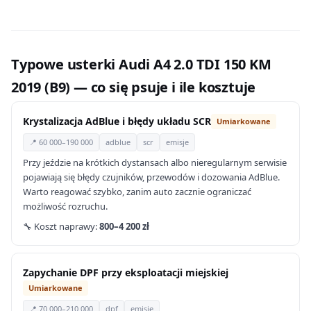
Typowe usterki Audi A4 2.0 TDI 150 KM
2019 (B9) — co się psuje i ile kosztuje
Krystalizacja AdBlue i błędy układu SCR
Umiarkowane
📍 60 000–190 000
adblue
scr
emisje
Przy jeździe na krótkich dystansach albo nieregularnym serwisie
pojawiają się błędy czujników, przewodów i dozowania AdBlue.
Warto reagować szybko, zanim auto zacznie ograniczać
możliwość rozruchu.
🔧 Koszt naprawy:
800–4 200 zł
Zapychanie DPF przy eksploatacji miejskiej
Umiarkowane
📍 70 000–210 000
dpf
emisje