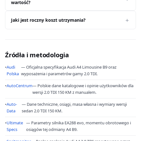
wartość?
Jaki jest roczny koszt utrzymania?
Źródła i metodologia
•
Audi
— Oficjalna specyfikacja Audi A4 Limousine B9 oraz
Polska
wyposażenia i parametrów gamy 2.0 TDI.
•
AutoCentrum
— Polskie dane katalogowe i opinie użytkowników dla
wersji 2.0 TDI 150 KM z manualem.
•
Auto-
— Dane techniczne, osiągi, masa własna i wymiary wersji
Data
sedan 2.0 TDI 150 KM.
•
Ultimate
— Parametry silnika EA288 evo, momentu obrotowego i
Specs
osiągów tej odmiany A4 B9.