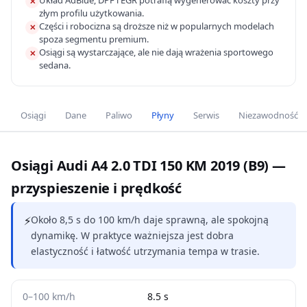
Układ AdBlue, DPF i EGR potrafią wygenerować koszty przy
✕
złym profilu użytkowania.
Części i robocizna są droższe niż w popularnych modelach
✕
spoza segmentu premium.
Osiągi są wystarczające, ale nie dają wrażenia sportowego
✕
sedana.
Osiągi
Dane
Paliwo
Płyny
Serwis
Niezawodność
Osiągi Audi A4 2.0 TDI 150 KM 2019 (B9) —
przyspieszenie i prędkość
⚡
Około 8,5 s do 100 km/h daje sprawną, ale spokojną
dynamikę. W praktyce ważniejsza jest dobra
elastyczność i łatwość utrzymania tempa w trasie.
0–100 km/h
8.5 s