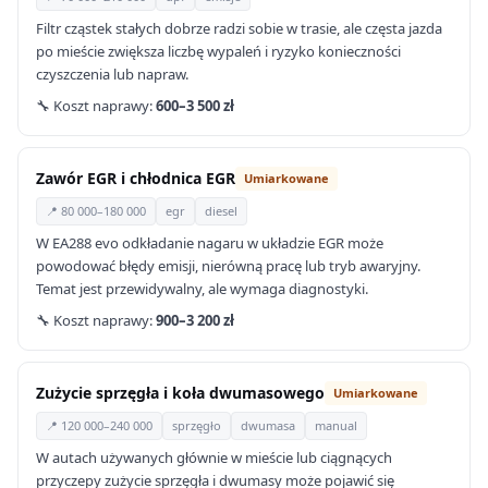
Filtr cząstek stałych dobrze radzi sobie w trasie, ale częsta jazda
po mieście zwiększa liczbę wypaleń i ryzyko konieczności
czyszczenia lub napraw.
🔧 Koszt naprawy:
600–3 500 zł
Zawór EGR i chłodnica EGR
Umiarkowane
📍 80 000–180 000
egr
diesel
W EA288 evo odkładanie nagaru w układzie EGR może
powodować błędy emisji, nierówną pracę lub tryb awaryjny.
Temat jest przewidywalny, ale wymaga diagnostyki.
🔧 Koszt naprawy:
900–3 200 zł
Zużycie sprzęgła i koła dwumasowego
Umiarkowane
📍 120 000–240 000
sprzęgło
dwumasa
manual
W autach używanych głównie w mieście lub ciągnących
przyczepy zużycie sprzęgła i dwumasy może pojawić się