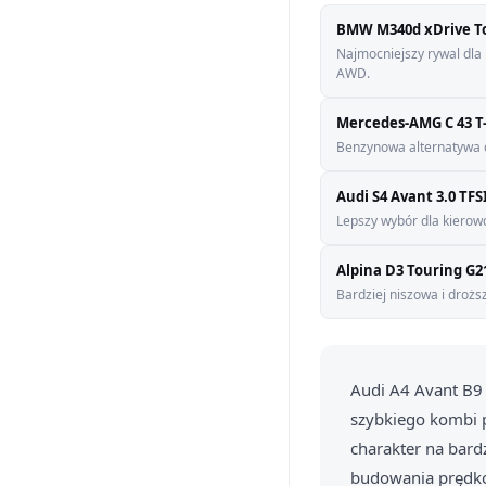
BMW M340d xDrive T
Najmocniejszy rywal dl
AWD.
Mercedes-AMG C 43 T
Benzynowa alternatywa d
Audi S4 Avant 3.0 TFS
Lepszy wybór dla kierow
Alpina D3 Touring G2
Bardziej niszowa i drożs
Audi A4 Avant B9 
szybkiego kombi p
charakter na bar
budowania prędkoś