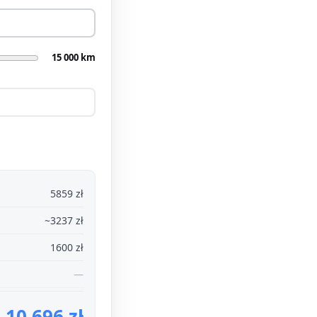
15 000 km
5859 zł
~3237 zł
1600 zł
—
10 696 zł