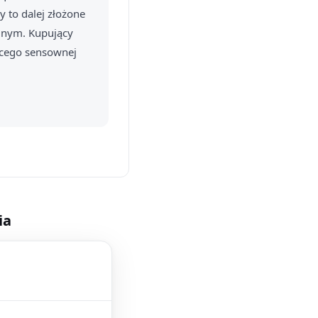
y to dalej złożone
jnym. Kupujący
ącego sensownej
ia