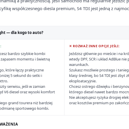
amiką a praktycznością. Jeśli samochód ma regularnie jeździć 
yfikę współczesnego diesla premium, S4 TDI jest jedną z najmocn
ght — dla kogo to auto?
:
✕ ROZWAŻ INNE OPCJE JEŚLI:
chcesz bardzo szybkie kombi
Jeździsz głównie po mieście i na kr
zapasem momentu i świetną
wtedy DPF, SCR i układ AdBlue nie
warunkach.
o, które łączy praktyczne
Szukasz możliwie prostego i tani
niżej 5 sekund do setki i
klasy średniej, bo S4 TDI jest zbyt 
ttro.
eksploatacyjnie.
zty serwisu, jeśli w zamian
Chcesz ostrego dźwięku i benzyno
ęd V6 diesel oraz wysoki komfort
którego diesel nawet bardzo mocny
Nie akceptujesz ryzyka drogiej elek
iego grand tourera niż bardziej
oraz kosztów premium po zakończe
odmianę sportowego kombi.
WAŻENIA