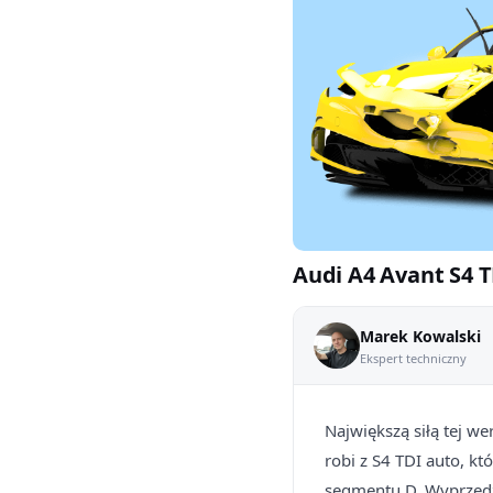
Audi A4 Avant S4 T
Marek Kowalski
Ekspert techniczny
Największą siłą tej w
robi z S4 TDI auto, kt
segmentu D. Wyprzedz