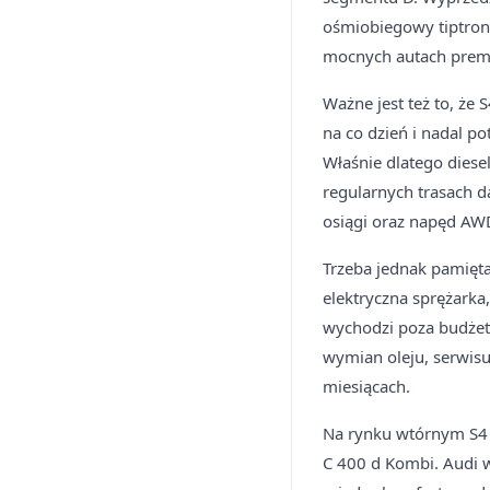
ośmiobiegowy tiptroni
mocnych autach prem
Ważne jest też to, ż
na co dzień i nadal po
Właśnie dlatego dies
regularnych trasach d
osiągi oraz napęd AW
Trzeba jednak pamięta
elektryczna sprężarka
wychodzi poza budżet
wymian oleju, serwisu
miesiącach.
Na rynku wtórnym S4 
C 400 d Kombi. Audi 