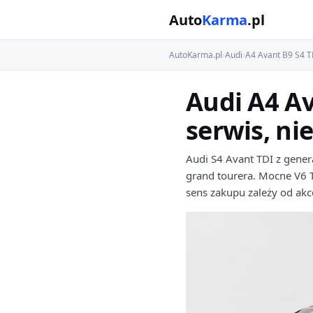
Auto
Karma
.pl
AutoKarma.pl
›
Audi
›
A4 Avant B9 S4 T
Audi A4 Av
serwis, ni
Audi S4 Avant TDI z gene
grand tourera. Mocne V6 T
sens zakupu zależy od akc