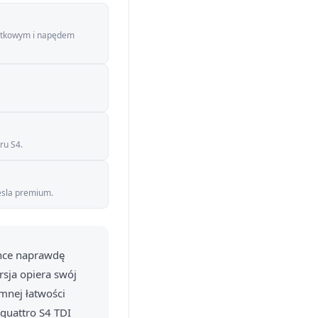
żytkowym i napędem
ru S4.
iesla premium.
chce naprawdę
rsja opiera swój
mnej łatwości
 quattro S4 TDI