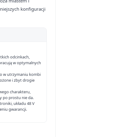
poza miastem i
iejszych konfiguracji
ótkich odcinkach,
 pracują w optymalnych
ego w utrzymaniu kombi
złożone i zbyt drogie
wego charakteru,
 po prostu nie da.
troniki, układu 48 V
niu gwarancji.