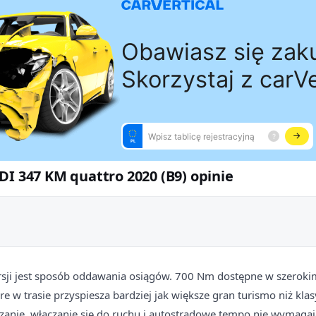
DI 347 KM quattro 2020 (B9) opinie
ersji jest sposób oddawania osiągów. 700 Nm dostępne w szeroki
óre w trasie przyspiesza bardziej jak większe gran turismo niż kl
anie, włączanie się do ruchu i autostradowe tempo nie wymagają