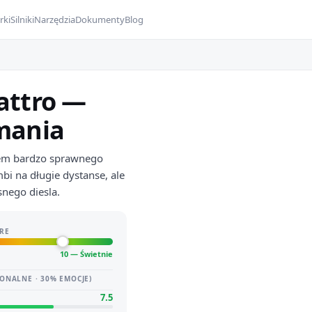
rki
Silniki
Narzędzia
Dokumenty
Blog
attro —
ymania
erem bardzo sprawnego
bi na długie dystanse, ale
snego diesla.
RE
10 — Świetnie
ONALNE · 30% EMOCJE)
7.5