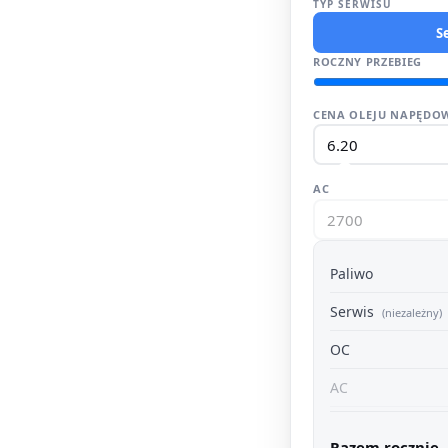
TYP SERWISU
S
ROCZNY PRZEBIEG
CENA OLEJU NAPĘDOW
AC
Paliwo
Serwis
(niezależny)
OC
AC
Razem rocznie