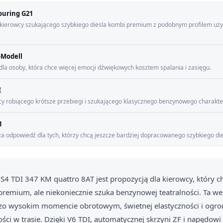
ouring G21
a kierowcy szukającego szybkiego diesla kombi premium z podobnym profilem u
-Modell
la osoby, która chce więcej emocji dźwiękowych kosztem spalania i zasięgu.
I
cy robiącego krótsze przebiegi i szukającego klasycznego benzynowego charakte
1
za odpowiedź dla tych, którzy chcą jeszcze bardziej dopracowanego szybkiego d
S4 TDI 347 KM quattro 8AT jest propozycją dla kierowcy, który 
remium, ale niekoniecznie szuka benzynowej teatralności. Ta we
dzo wysokim momencie obrotowym, świetnej elastyczności i ogro
ci w trasie. Dzięki V6 TDI, automatycznej skrzyni ZF i napędowi