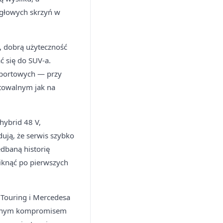
zęgłowych skrzyń w
, dobrą użyteczność
ać się do SUV-a.
sportowych — przy
ptowalnym jak na
hybrid 48 V,
ują, że serwis szybko
dbaną historię
iknąć po pierwszych
Touring i Mercedesa
udanym kompromisem