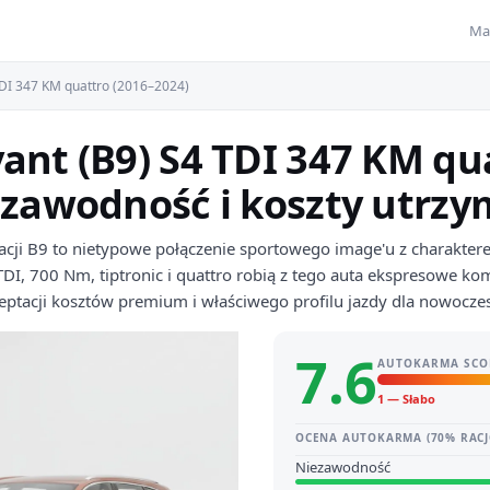
Ma
DI 347 KM quattro (2016–2024)
ant (B9) S4 TDI 347 KM qu
ezawodność i koszty utrz
racji B9 to nietypowe połączenie sportowego image'u z charakt
DI, 700 Nm, tiptronic i quattro robią z tego auta ekspresowe kom
eptacji kosztów premium i właściwego profilu jazdy dla nowocze
7.6
AUTOKARMA SCO
1 — Słabo
OCENA AUTOKARMA (70% RACJ
Niezawodność