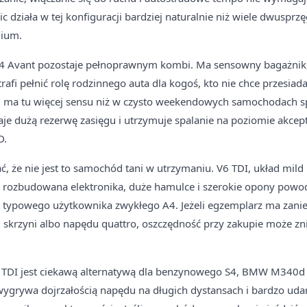
c działa w tej konfiguracji bardziej naturalnie niż wiele dwuspr
ium.
e S4 Avant pozostaje pełnoprawnym kombi. Ma sensowny bagażnik
trafi pełnić rolę rodzinnego auta dla kogoś, kto nie chce przesiad
el ma tu więcej sensu niż w czysto weekendowych samochodach 
aje dużą rezerwę zasięgu i utrzymuje spalanie na poziomie akce
D.
ć, że nie jest to samochód tani w utrzymaniu. V6 TDI, układ mild 
, rozbudowana elektronika, duże hamulce i szerokie opony powod
 typowego użytkownika zwykłego A4. Jeżeli egzemplarz ma zanie
 skrzyni albo napędu quattro, oszczędność przy zakupie może zn
TDI jest ciekawą alternatywą dla benzynowego S4, BMW M340d 
wygrywa dojrzałością napędu na długich dystansach i bardzo 