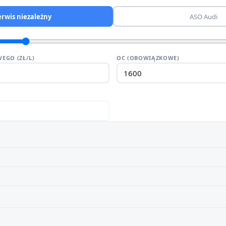
erwis niezależny
ASO Audi
EGO (ZŁ/L)
OC (OBOWIĄZKOWE)