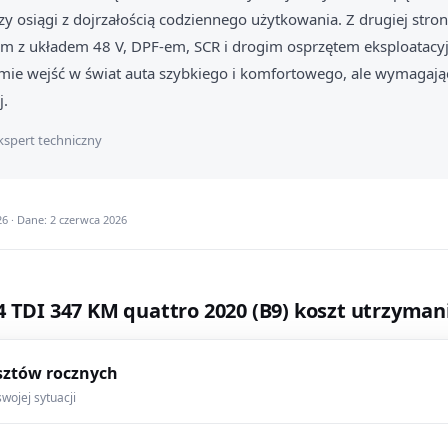
y osiągi z dojrzałością codziennego użytkowania. Z drugiej stron
um z układem 48 V, DPF-em, SCR i drogim osprzętem eksploatacy
mie wejść w świat auta szybkiego i komfortowego, ale wymagaj
j.
kspert techniczny
6 · Dane: 2 czerwca 2026
4 TDI 347 KM quattro 2020 (B9) koszt utrzyman
sztów rocznych
wojej sytuacji