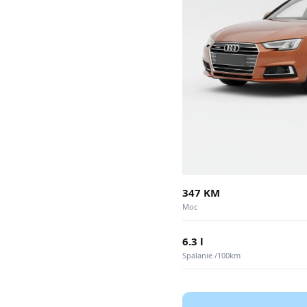
347 KM
Moc
6.3 l
Spalanie /100km