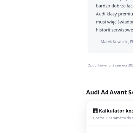
bardzo dobrze łącz
Audi klasy premi
musi więc świado
historii serwisowe
— Marek Kowalski, E
Opublikowano: 2 czerwca 202
Audi A4 Avant S
🧮 Kalkulator ko
Dostosuj parametry do s