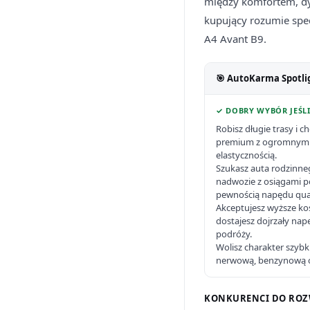
między komfortem, dyn
kupujący rozumie spec
A4 Avant B9.
🎯 AutoKarma Spotli
✓ DOBRY WYBÓR JEŚLI
Robisz długie trasy i 
premium z ogromnym 
elastycznością.
Szukasz auta rodzinneg
nadwozie z osiągami po
pewnością napędu qua
Akceptujesz wyższe kos
dostajesz dojrzały nap
podróży.
Wolisz charakter szybk
nerwową, benzynową 
KONKURENCI DO ROZ