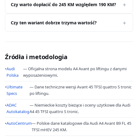
Czy warto dopłacić do 245 KM względem 190 KM?
Czy ten wariant dobrze trzyma wartość?
Źródła i metodologia
•
Audi
— Oficjalna strona modelu A4 Avant po liftingu z danymi
Polska
wyposażeniowymi.
•
Ultimate
— Dane techniczne wersji Avant 45 TFSI quattro S tronic
Specs
po liftingu.
•
ADAC
— Niemieckie koszty bieżące i oceny użytkowe dla Audi
Autokatalog
A4 45 TFSI quattro S tronic.
•
AutoCentrum
— Polskie dane katalogowe dla Audi A4 Avant B9 FL 45
TFSI mHEV 245 KM.