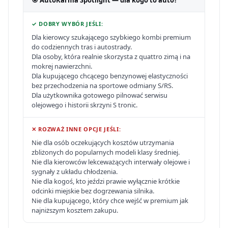
🎯 AutoKarma Spotlight — dla kogo to auto?
✓ DOBRY WYBÓR JEŚLI:
Dla kierowcy szukającego szybkiego kombi premium
do codziennych tras i autostrady.
Dla osoby, która realnie skorzysta z quattro zimą i na
mokrej nawierzchni.
Dla kupującego chcącego benzynowej elastyczności
bez przechodzenia na sportowe odmiany S/RS.
Dla użytkownika gotowego pilnować serwisu
olejowego i historii skrzyni S tronic.
✕ ROZWAŻ INNE OPCJE JEŚLI:
Nie dla osób oczekujących kosztów utrzymania
zbliżonych do popularnych modeli klasy średniej.
Nie dla kierowców lekceważących interwały olejowe i
sygnały z układu chłodzenia.
Nie dla kogoś, kto jeździ prawie wyłącznie krótkie
odcinki miejskie bez dogrzewania silnika.
Nie dla kupującego, który chce wejść w premium jak
najniższym kosztem zakupu.