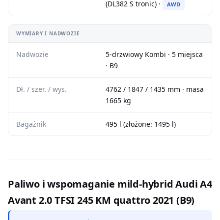
(DL382 S tronic) ·
AWD
WYMIARY I NADWOZIE
Nadwozie
5-drzwiowy Kombi · 5 miejsca
· B9
Dł. / szer. / wys.
4762 / 1847 / 1435 mm · masa
1665 kg
Bagażnik
495 l (złożone: 1495 l)
Paliwo i wspomaganie mild-hybrid Audi A4
Avant 2.0 TFSI 245 KM quattro 2021 (B9)