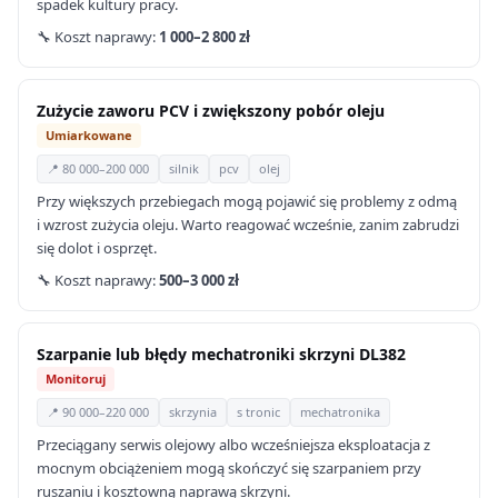
spadek kultury pracy.
🔧 Koszt naprawy:
1 000–2 800 zł
Zużycie zaworu PCV i zwiększony pobór oleju
Umiarkowane
📍 80 000–200 000
silnik
pcv
olej
Przy większych przebiegach mogą pojawić się problemy z odmą
i wzrost zużycia oleju. Warto reagować wcześnie, zanim zabrudzi
się dolot i osprzęt.
🔧 Koszt naprawy:
500–3 000 zł
Szarpanie lub błędy mechatroniki skrzyni DL382
Monitoruj
📍 90 000–220 000
skrzynia
s tronic
mechatronika
Przeciągany serwis olejowy albo wcześniejsza eksploatacja z
mocnym obciążeniem mogą skończyć się szarpaniem przy
ruszaniu i kosztowną naprawą skrzyni.