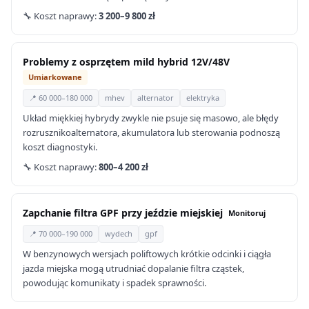
🔧 Koszt naprawy:
3 200–9 800 zł
Problemy z osprzętem mild hybrid 12V/48V
Umiarkowane
📍 60 000–180 000
mhev
alternator
elektryka
Układ miękkiej hybrydy zwykle nie psuje się masowo, ale błędy
rozrusznikoalternatora, akumulatora lub sterowania podnoszą
koszt diagnostyki.
🔧 Koszt naprawy:
800–4 200 zł
Zapchanie filtra GPF przy jeździe miejskiej
Monitoruj
📍 70 000–190 000
wydech
gpf
W benzynowych wersjach poliftowych krótkie odcinki i ciągła
jazda miejska mogą utrudniać dopalanie filtra cząstek,
powodując komunikaty i spadek sprawności.