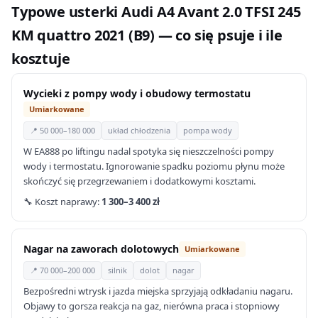
Typowe usterki Audi A4 Avant 2.0 TFSI 245
KM quattro 2021 (B9) — co się psuje i ile
kosztuje
Wycieki z pompy wody i obudowy termostatu
Umiarkowane
📍 50 000–180 000
układ chłodzenia
pompa wody
W EA888 po liftingu nadal spotyka się nieszczelności pompy
wody i termostatu. Ignorowanie spadku poziomu płynu może
skończyć się przegrzewaniem i dodatkowymi kosztami.
🔧 Koszt naprawy:
1 300–3 400 zł
Nagar na zaworach dolotowych
Umiarkowane
📍 70 000–200 000
silnik
dolot
nagar
Bezpośredni wtrysk i jazda miejska sprzyjają odkładaniu nagaru.
Objawy to gorsza reakcja na gaz, nierówna praca i stopniowy