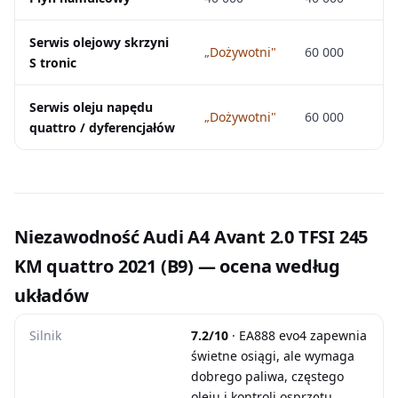
Serwis olejowy skrzyni
„Dożywotni"
60 000
S tronic
Serwis oleju napędu
„Dożywotni"
60 000
quattro / dyferencjałów
Niezawodność Audi A4 Avant 2.0 TFSI 245
KM quattro 2021 (B9) — ocena według
układów
Silnik
7.2/10
· EA888 evo4 zapewnia
świetne osiągi, ale wymaga
dobrego paliwa, częstego
oleju i kontroli osprzętu