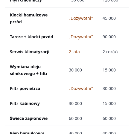
Klocki hamulcowe
„Dożywotni"
45 000
przód
Tarcze + klocki przód
„Dożywotni"
90 000
Serwis klimatyzacji
2 lata
2 rok(u)
Wymiana oleju
30 000
15 000
silnikowego + filtr
Filtr powietrza
„Dożywotni"
30 000
Filtr kabinowy
30 000
15 000
Świece zapłonowe
60 000
60 000
Płyn hamulcowy
40 000
40 000