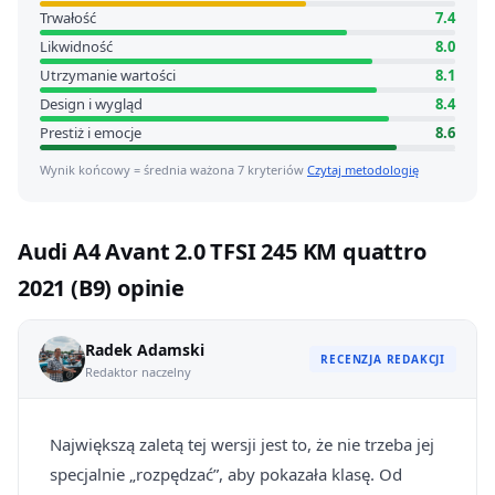
Trwałość
7.4
Likwidność
8.0
Utrzymanie wartości
8.1
Design i wygląd
8.4
Prestiż i emocje
8.6
Wynik końcowy = średnia ważona 7 kryteriów
Czytaj metodologię
Audi A4 Avant 2.0 TFSI 245 KM quattro
2021 (B9) opinie
Radek Adamski
RECENZJA REDAKCJI
Redaktor naczelny
Największą zaletą tej wersji jest to, że nie trzeba jej
specjalnie „rozpędzać”, aby pokazała klasę. Od