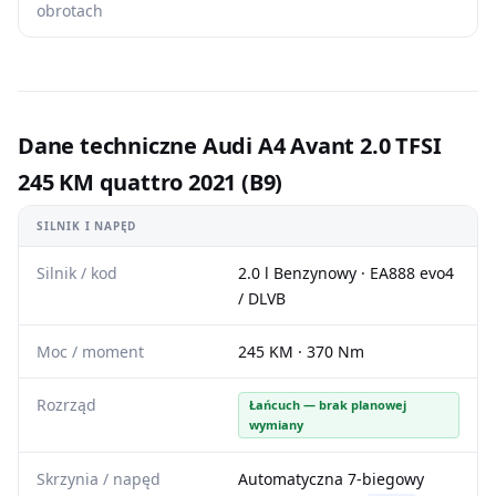
obrotach
Dane techniczne Audi A4 Avant 2.0 TFSI
245 KM quattro 2021 (B9)
SILNIK I NAPĘD
Silnik / kod
2.0 l Benzynowy · EA888 evo4
/ DLVB
Moc / moment
245 KM · 370 Nm
Rozrząd
Łańcuch — brak planowej
wymiany
Skrzynia / napęd
Automatyczna 7-biegowy