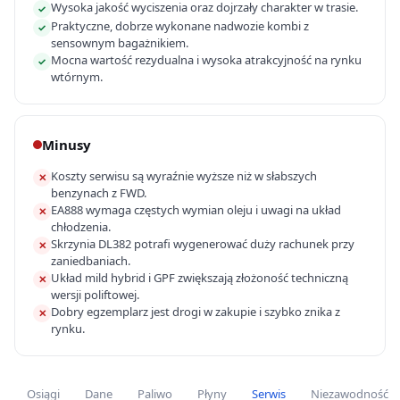
Wysoka jakość wyciszenia oraz dojrzały charakter w trasie.
✓
Praktyczne, dobrze wykonane nadwozie kombi z
✓
sensownym bagażnikiem.
Mocna wartość rezydualna i wysoka atrakcyjność na rynku
✓
wtórnym.
Minusy
Koszty serwisu są wyraźnie wyższe niż w słabszych
✕
benzynach z FWD.
EA888 wymaga częstych wymian oleju i uwagi na układ
✕
chłodzenia.
Skrzynia DL382 potrafi wygenerować duży rachunek przy
✕
zaniedbaniach.
Układ mild hybrid i GPF zwiększają złożoność techniczną
✕
wersji poliftowej.
Dobry egzemplarz jest drogi w zakupie i szybko znika z
✕
rynku.
Osiągi
Dane
Paliwo
Płyny
Serwis
Niezawodność