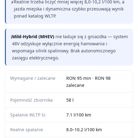
⚡
Realnie trzeba liczyć mniej więcej 8,0-10,2 l/100 km, a
jazda miejska i dynamiczna szybko przesuwają wynik
ponad katalog WLTP.
ℹ
Mild-Hybrid (MHEV)
nie ładuje się z gniazdka — system
48V odzyskuje wyłącznie energię hamowania i
wspomaga silnik spalinowy. Brak autonomicznego
zasięgu elektrycznego.
Wymagane / zalecane
RON 95 min · RON 98
zalecane
Pojemność zbiornika
58 l
Spalanie WLTP śr.
7.1 l/100 km
Realne spalanie
8.0–10.2 l/100 km