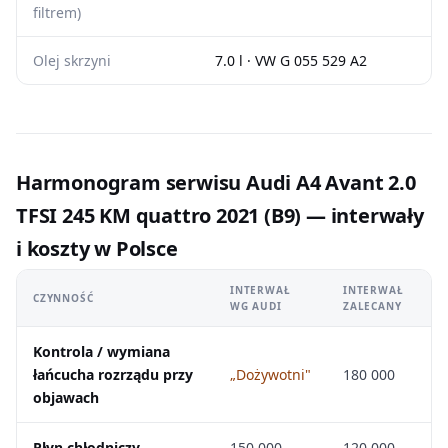
filtrem)
Olej skrzyni
7.0 l · VW G 055 529 A2
Harmonogram serwisu Audi A4 Avant 2.0
TFSI 245 KM quattro 2021 (B9) — interwały
i koszty w Polsce
INTERWAŁ
INTERWAŁ
CZYNNOŚĆ
WG AUDI
ZALECANY
Kontrola / wymiana
łańcucha rozrządu przy
„Dożywotni"
180 000
objawach
Płyn chłodniczy
150 000
120 000