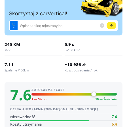
245 KM
5.9 s
Moc
0–100 km/h
7.1 l
~10 986 zł
Spalanie /100km
Koszt posiadania / rok
7.6
AUTOKARMA SCORE
1 — Słabo
10 — Świetnie
OCENA AUTOKARMA (70% RACJONALNE · 30% EMOCJE)
Niezawodność
7.4
Koszty utrzymania
6.4