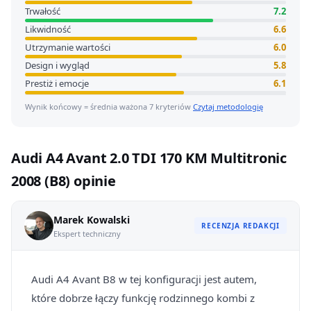
Trwałość
7.2
Likwidność
6.6
Utrzymanie wartości
6.0
Design i wygląd
5.8
Prestiż i emocje
6.1
Wynik końcowy = średnia ważona 7 kryteriów
Czytaj metodologię
Audi A4 Avant 2.0 TDI 170 KM Multitronic
2008 (B8) opinie
Marek Kowalski
RECENZJA REDAKCJI
Ekspert techniczny
Audi A4 Avant B8 w tej konfiguracji jest autem,
które dobrze łączy funkcję rodzinnego kombi z