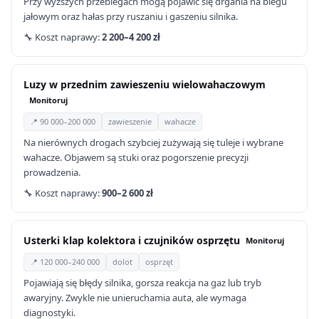
Przy wyższych przebiegach mogą pojawić się drgania na biegu
jałowym oraz hałas przy ruszaniu i gaszeniu silnika.
🔧 Koszt naprawy:
2 200–4 200 zł
Luzy w przednim zawieszeniu wielowahaczowym
Monitoruj
📍 90 000–200 000
zawieszenie
wahacze
Na nierównych drogach szybciej zużywają się tuleje i wybrane
wahacze. Objawem są stuki oraz pogorszenie precyzji
prowadzenia.
🔧 Koszt naprawy:
900–2 600 zł
Usterki klap kolektora i czujników osprzętu
Monitoruj
📍 120 000–240 000
dolot
osprzęt
Pojawiają się błędy silnika, gorsza reakcja na gaz lub tryb
awaryjny. Zwykle nie unieruchamia auta, ale wymaga
diagnostyki.