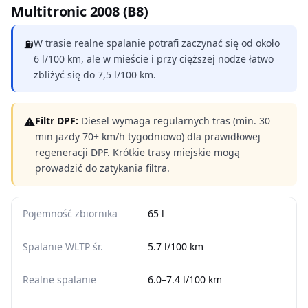
Multitronic 2008 (B8)
⛽
W trasie realne spalanie potrafi zaczynać się od około
6 l/100 km, ale w mieście i przy cięższej nodze łatwo
zbliżyć się do 7,5 l/100 km.
⚠
Filtr DPF:
Diesel wymaga regularnych tras (min. 30
min jazdy 70+ km/h tygodniowo) dla prawidłowej
regeneracji DPF. Krótkie trasy miejskie mogą
prowadzić do zatykania filtra.
Pojemność zbiornika
65 l
Spalanie WLTP śr.
5.7 l/100 km
Realne spalanie
6.0–7.4 l/100 km