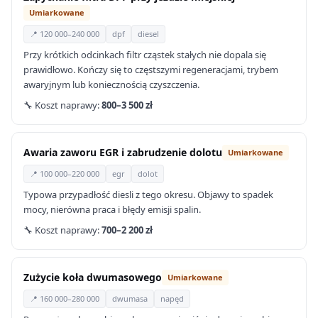
Umiarkowane
📍 120 000–240 000
dpf
diesel
Przy krótkich odcinkach filtr cząstek stałych nie dopala się
prawidłowo. Kończy się to częstszymi regeneracjami, trybem
awaryjnym lub koniecznością czyszczenia.
🔧 Koszt naprawy:
800–3 500 zł
Awaria zaworu EGR i zabrudzenie dolotu
Umiarkowane
📍 100 000–220 000
egr
dolot
Typowa przypadłość diesli z tego okresu. Objawy to spadek
mocy, nierówna praca i błędy emisji spalin.
🔧 Koszt naprawy:
700–2 200 zł
Zużycie koła dwumasowego
Umiarkowane
📍 160 000–280 000
dwumasa
napęd