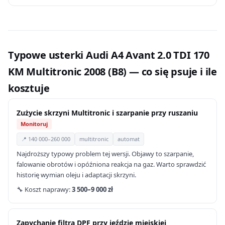
Typowe usterki Audi A4 Avant 2.0 TDI 170
KM Multitronic 2008 (B8) — co się psuje i ile
kosztuje
Zużycie skrzyni Multitronic i szarpanie przy ruszaniu
Monitoruj
📍 140 000–260 000
multitronic
automat
Najdroższy typowy problem tej wersji. Objawy to szarpanie,
falowanie obrotów i opóźniona reakcja na gaz. Warto sprawdzić
historię wymian oleju i adaptacji skrzyni.
🔧 Koszt naprawy:
3 500–9 000 zł
Zapychanie filtra DPF przy jeździe miejskiej