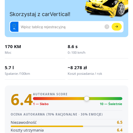
170 KM
8.6 s
Moc
0–100 km/h
5.7 l
~8 278 zł
Spalanie /100km
Koszt posiadania / rok
6.4
AUTOKARMA SCORE
1 — Słabo
10 — Świetnie
OCENA AUTOKARMA (70% RACJONALNE · 30% EMOCJE)
Niezawodność
6.5
Koszty utrzymania
6.4