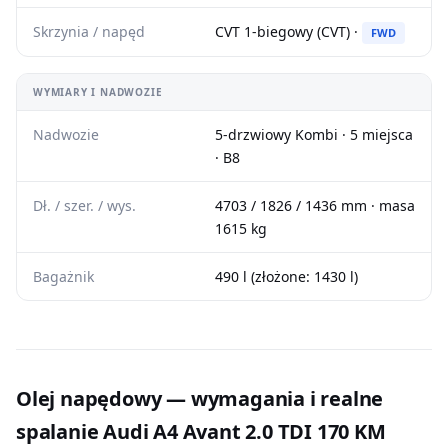
Skrzynia / napęd
CVT 1-biegowy (CVT) ·
FWD
WYMIARY I NADWOZIE
Nadwozie
5-drzwiowy Kombi · 5 miejsca
· B8
Dł. / szer. / wys.
4703 / 1826 / 1436 mm · masa
1615 kg
Bagażnik
490 l (złożone: 1430 l)
Olej napędowy — wymagania i realne
spalanie Audi A4 Avant 2.0 TDI 170 KM