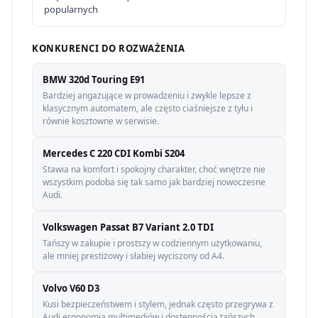
popularnych
KONKURENCI DO ROZWAŻENIA
BMW 320d Touring E91
Bardziej angażujące w prowadzeniu i zwykle lepsze z
klasycznym automatem, ale często ciaśniejsze z tyłu i
równie kosztowne w serwisie.
Mercedes C 220 CDI Kombi S204
Stawia na komfort i spokojny charakter, choć wnętrze nie
wszystkim podoba się tak samo jak bardziej nowoczesne
Audi.
Volkswagen Passat B7 Variant 2.0 TDI
Tańszy w zakupie i prostszy w codziennym użytkowaniu,
ale mniej prestiżowy i słabiej wyciszony od A4.
Volvo V60 D3
Kusi bezpieczeństwem i stylem, jednak często przegrywa z
Audi ergonomią multimediów i dostępnością tańszych