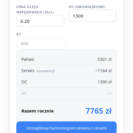
CENA OLEJU
OC (OBOWIĄZKOWE)
NAPĘDOWEGO (ZŁ/L)
AC
Paliwo
5301 zł
Serwis
~1164 zł
(niezależny)
OC
1300 zł
AC
—
7765 zł
Razem rocznie
Szczegółowy harmonogram serwisu z cenami