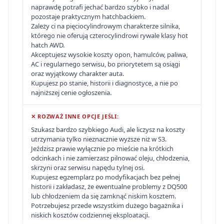
naprawdę potrafi jechać bardzo szybko i nadal
pozostaje praktycznym hatchbackiem.
Zależy ci na pięciocylindrowym charakterze silnika,
którego nie oferują czterocylindrowi rywale klasy hot
hatch AWD.
Akceptujesz wysokie koszty opon, hamulców, paliwa,
AC i regularnego serwisu, bo priorytetem są osiągi
oraz wyjątkowy charakter auta.
Kupujesz po stanie, historii i diagnostyce, a nie po
najniższej cenie ogłoszenia.
✕ ROZWAŻ INNE OPCJE JEŚLI:
Szukasz bardzo szybkiego Audi, ale liczysz na koszty
utrzymania tylko nieznacznie wyższe niż w S3.
Jeździsz prawie wyłącznie po mieście na krótkich
odcinkach i nie zamierzasz pilnować oleju, chłodzenia,
skrzyni oraz serwisu napędu tylnej osi.
Kupujesz egzemplarz po modyfikacjach bez pełnej
historii i zakładasz, że ewentualne problemy z DQ500
lub chłodzeniem da się zamknąć niskim kosztem.
Potrzebujesz przede wszystkim dużego bagażnika i
niskich kosztów codziennej eksploatacji.