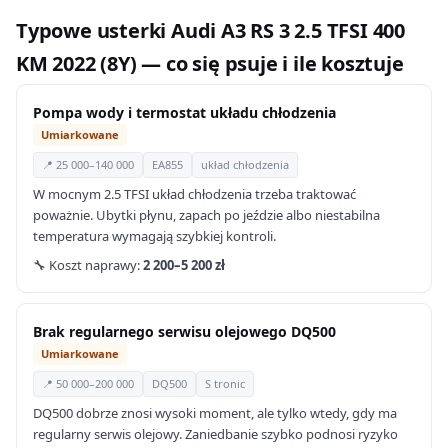
Typowe usterki Audi A3 RS 3 2.5 TFSI 400
KM 2022 (8Y) — co się psuje i ile kosztuje
Pompa wody i termostat układu chłodzenia
Umiarkowane
📍 25 000–140 000
EA855
układ chłodzenia
W mocnym 2.5 TFSI układ chłodzenia trzeba traktować
poważnie. Ubytki płynu, zapach po jeździe albo niestabilna
temperatura wymagają szybkiej kontroli.
🔧 Koszt naprawy:
2 200–5 200 zł
Brak regularnego serwisu olejowego DQ500
Umiarkowane
📍 50 000–200 000
DQ500
S tronic
DQ500 dobrze znosi wysoki moment, ale tylko wtedy, gdy ma
regularny serwis olejowy. Zaniedbanie szybko podnosi ryzyko