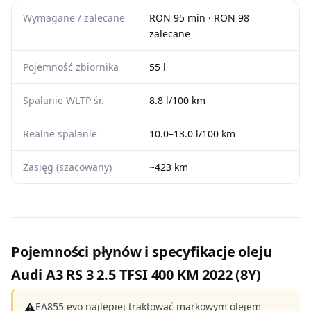
Wymagane / zalecane
RON 95 min · RON 98
zalecane
Pojemność zbiornika
55 l
Spalanie WLTP śr.
8.8 l/100 km
Realne spalanie
10.0–13.0 l/100 km
Zasięg (szacowany)
~423 km
Pojemności płynów i specyfikacje oleju
Audi A3 RS 3 2.5 TFSI 400 KM 2022 (8Y)
⚠
EA855 evo najlepiej traktować markowym olejem