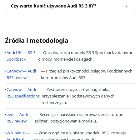
Czy warto kupić używane Audi RS 3 8Y?
Źródła i metodologia
•
Audi UK — RS 3
— Oficjalna karta modelu RS 3 Sportback z danymi
Sportback
o mocy, momencie i osiągach.
•
Carwow — Audi
— Przegląd praktyczności, osiągów i codziennych
RS3 review
kompromisów Audi RS3.
•
Carwow — Audi
— Zestawienie wymiarów, bagażnika,
RS3 specifications
przyspieszenia i podstawowych danych
technicznych.
•
evo — Audi
— Recenzja z naciskiem na prowadzenie, torque
RS3 review
splitter i pozycjonowanie modelu.
•
Wikipedia —
— Źródło ogólne dla historii modelu RS3 i rozwoju
Audi RS 3
pięciocylindrowych odmian Audi.