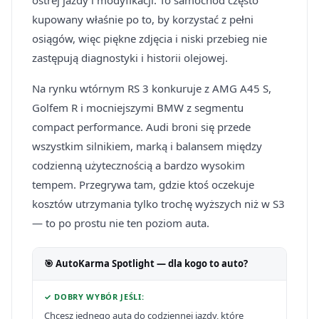
ostrej jazdy i modyfikacji. To samochód często
kupowany właśnie po to, by korzystać z pełni
osiągów, więc piękne zdjęcia i niski przebieg nie
zastępują diagnostyki i historii olejowej.
Na rynku wtórnym RS 3 konkuruje z AMG A45 S,
Golfem R i mocniejszymi BMW z segmentu
compact performance. Audi broni się przede
wszystkim silnikiem, marką i balansem między
codzienną użytecznością a bardzo wysokim
tempem. Przegrywa tam, gdzie ktoś oczekuje
kosztów utrzymania tylko trochę wyższych niż w S3
— to po prostu nie ten poziom auta.
🎯 AutoKarma Spotlight — dla kogo to auto?
✓ DOBRY WYBÓR JEŚLI:
Chcesz jednego auta do codziennej jazdy, które