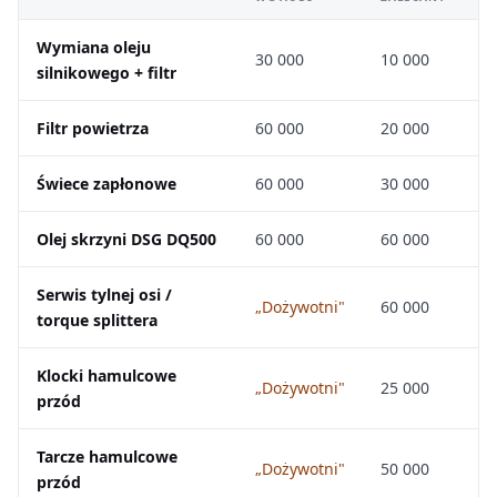
Wymiana oleju
30 000
10 000
silnikowego + filtr
Filtr powietrza
60 000
20 000
Świece zapłonowe
60 000
30 000
Olej skrzyni DSG DQ500
60 000
60 000
Serwis tylnej osi /
„Dożywotni"
60 000
torque splittera
Klocki hamulcowe
„Dożywotni"
25 000
przód
Tarcze hamulcowe
„Dożywotni"
50 000
przód