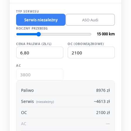
TYP SERWISU
Serwis niezależny
ASO Audi
ROCZNY PRZEBIEG
15 000 km
CENA PALIWA (ZŁ/L)
OC (OBOWIĄZKOWE)
AC
Paliwo
8976 zł
Serwis
~4613 zł
(niezależny)
OC
2100 zł
AC
—