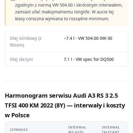
zgodnym z normą VW 504.00 i skróconym interwałem,
zamiast ufać maksymalnemu longlife. W aucie tej
klasy coroczna wymiana to rozsądne minimum.
Olej silnikowy (z
~7.4 l · VW 504.00 0W-30
filtrem)
Olej skrzyni
7.1 l · VW spec for DQ500
Harmonogram serwisu Audi A3 RS 3 2.5
TFSI 400 KM 2022 (8Y) — interwały i koszty
w Polsce
INTERWAŁ
INTERWAŁ
CZYNNOŚĆ
WG AUDI
ZALECANY