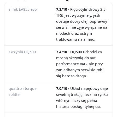
silnik EA855 evo
7.3/10
· Pięciocylindrowy 2.5
TFSI jest wytrzymały, jeśli
dostaje dobry olej, poprawny
serwis i nie żyje wyłącznie na
modach oraz ostrym
traktowaniu na zimno.
skrzynia DQ500
7.4/10
· DQ500 uchodzi za
mocną skrzynię do aut
performance VAG, ale przy
zaniedbanym serwisie robi
się bardzo droga.
quattro i torque
7.0/10
· Układ napędowy daje
splitter
świetną trakcję, lecz na rynku
wtórnym liczy się pełna
historia obsługi tylnej osi.