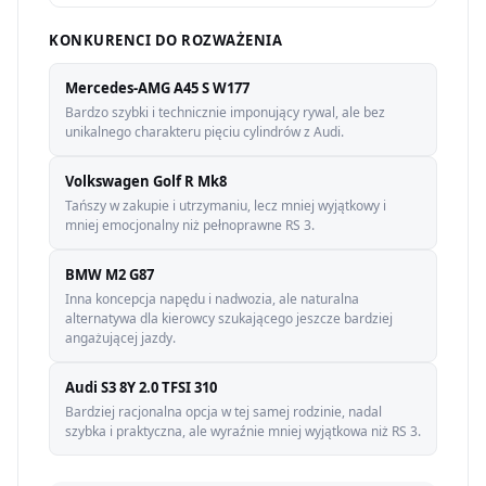
KONKURENCI DO ROZWAŻENIA
Mercedes-AMG A45 S W177
Bardzo szybki i technicznie imponujący rywal, ale bez
unikalnego charakteru pięciu cylindrów z Audi.
Volkswagen Golf R Mk8
Tańszy w zakupie i utrzymaniu, lecz mniej wyjątkowy i
mniej emocjonalny niż pełnoprawne RS 3.
BMW M2 G87
Inna koncepcja napędu i nadwozia, ale naturalna
alternatywa dla kierowcy szukającego jeszcze bardziej
angażującej jazdy.
Audi S3 8Y 2.0 TFSI 310
Bardziej racjonalna opcja w tej samej rodzinie, nadal
szybka i praktyczna, ale wyraźnie mniej wyjątkowa niż RS 3.