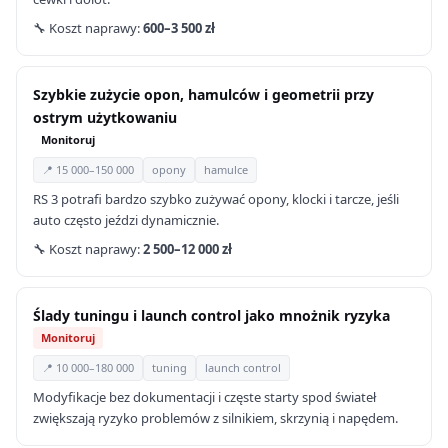
🔧 Koszt naprawy:
600–3 500 zł
Szybkie zużycie opon, hamulców i geometrii przy
ostrym użytkowaniu
Monitoruj
📍 15 000–150 000
opony
hamulce
RS 3 potrafi bardzo szybko zużywać opony, klocki i tarcze, jeśli
auto często jeździ dynamicznie.
🔧 Koszt naprawy:
2 500–12 000 zł
Ślady tuningu i launch control jako mnożnik ryzyka
Monitoruj
📍 10 000–180 000
tuning
launch control
Modyfikacje bez dokumentacji i częste starty spod świateł
zwiększają ryzyko problemów z silnikiem, skrzynią i napędem.