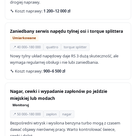
drogiej naprawy.
🔧 Koszt naprawy:
1 200–12 000 zł
Zaniedbany serwis napędu tylnej osi i torque splittera
Umiarkowane
📍 40 000–180 000
quattro
torque splitter
Nowy tylny układ napędowy daje RS 3 dużą skuteczność, ale
wymaga regularnej obsługi i nie lubi zaniedbania.
🔧 Koszt naprawy:
900–6 500 zł
Nagar, cewki i wypadanie zapłonów po jeździe
miejskiej lub modach
Monitoruj
📍 50 000–180 000
zapłon
nagar
Bezpośredni wtrysk i wysilona benzyna turbo mogą z czasem
dawać objawy nierównej pracy. Warto kontrolować świece,
cewki i dolot.