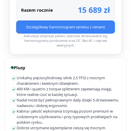
15 689 zł
Razem rocznie
Szczegółowy harmonogram serwisu z cenami
Kalkulacja obejmuje paliwo, planowe serwisowanie wg
harmonogramu producenta oraz OC. Bez AC i napraw
awaryjnych.
Plusy
Unikalny pięciocylindrowy silnik 2.5 TFSI z mocnym
✓
charakterem i świetnym dźwiękiem.
400 KM i quattro z torque splitterem zapewniają osiągi,
✓
które realnie czuć w każdej sytuacji.
Nadal może być pełnoprawnym daily dzięki 5-drzwiowemu
✓
nadwoziu i dobrej ergonomii.
Kabina i jakość wykonania trzymają poziom premium w
✓
codziennym użytkowaniu i przy typowych przebiegach na
polskim rynku..
Dobrze utrzymane egzemplarze cieszą się mocnym
✓