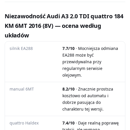
Niezawodność Audi A3 2.0 TDI quattro 184
KM 6MT 2016 (8V) — ocena według
układów
silnik EA288
7.7/10
· Mocniejsza odmiana
EA288 może być
przewidywalna przy
regularnym serwisie
olejowym.
manual 6MT
8.2/10
· Znacznie prostsza
kosztowo od automatu i
dobrze pasująca do
charakteru tej wersji.
quattro Haldex
7.4/10
· Daje realną poprawę
trakcji, ale wymaga