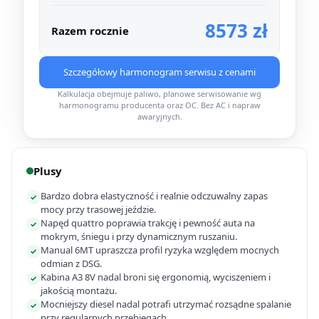
8573 zł
Razem rocznie
Szczegółowy harmonogram serwisu z cenami
Kalkulacja obejmuje paliwo, planowe serwisowanie wg
harmonogramu producenta oraz OC. Bez AC i napraw
awaryjnych.
Plusy
Bardzo dobra elastyczność i realnie odczuwalny zapas
✓
mocy przy trasowej jeździe.
Napęd quattro poprawia trakcję i pewność auta na
✓
mokrym, śniegu i przy dynamicznym ruszaniu.
Manual 6MT upraszcza profil ryzyka względem mocnych
✓
odmian z DSG.
Kabina A3 8V nadal broni się ergonomią, wyciszeniem i
✓
jakością montażu.
Mocniejszy diesel nadal potrafi utrzymać rozsądne spalanie
✓
przy regularnych przebiegach.