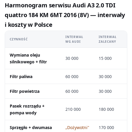
Harmonogram serwisu Audi A3 2.0 TDI
quattro 184 KM 6MT 2016 (8V) — interwały
i koszty w Polsce
INTERWAŁ
INTERWAŁ
CZYNNOŚĆ
WG AUDI
ZALECANY
Wymiana oleju
30 000
15 000
silnikowego + filtr
Filtr paliwa
60 000
30 000
Filtr powietrza
60 000
30 000
Pasek rozrządu +
210 000
180 000
pompa wody
Sprzęgło + dwumasa
„Dożywotni"
170 000