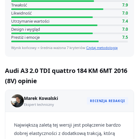
Trwałość
7.9
Likwidność
7.0
Utrzymanie wartości
7.4
Design i wygląd
7.0
Prestiż i emocje
7.5
Wynik końcowy = średnia ważona 7 kryteriów
Czytaj metodologię
Audi A3 2.0 TDI quattro 184 KM 6MT 2016
(8V) opinie
Marek Kowalski
RECENZJA REDAKCJI
Ekspert techniczny
Największą zaletą tej wersji jest połączenie bardzo
dobrej elastyczności z dodatkową trakcją, którą