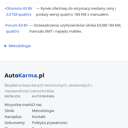
•
Otomoto A3 8V
— Rynek ofertowy do estymacji mediany ceny i
2.0 TDI quattro
podaży wersji quattro 184 KM z manualem.
•
Forum A3 8V
— Doświadczenia użytkowników silnika EA288 184 KM,
quattro
manualu 6MT i napędu Haldex.
Metodologia
Auto
Karma
.pl
Bezpłatna baza danych technicznych, serwisowych i
niezawodności samochodów.
KATALOG
AUTOKARMA
Wszystkie marki
O nas
Silniki
Metodologia
Narzędzia
Kontakt
Dokumenty
Polityka prywatności