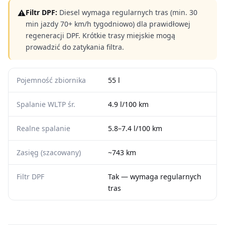
⚠
Filtr DPF:
Diesel wymaga regularnych tras (min. 30
min jazdy 70+ km/h tygodniowo) dla prawidłowej
regeneracji DPF. Krótkie trasy miejskie mogą
prowadzić do zatykania filtra.
Pojemność zbiornika
55 l
Spalanie WLTP śr.
4.9 l/100 km
Realne spalanie
5.8–7.4 l/100 km
Zasięg (szacowany)
~743 km
Filtr DPF
Tak — wymaga regularnych
tras