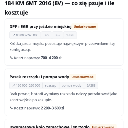
184 KM 6MT 2016 (8V) — co się psuje i ile
kosztuje
DPF i EGR przy jeździe miejskiej
Umiarkowane
📍 80 000–240 000
DPF
EGR
diesel
Krótka jazda miejska pozostaje największym przeciwnikiem tej
konfiguracji.
🔧 Koszt naprawy:
700–4 200 zł
Pasek rozrządu i pompa wody
Umiarkowane
📍 150 000–260 000
rozrząd
pompa wody
EA288
Brak pewnej historii wymiany rozrządu należy potraktować jako
koszt wejścia po zakupie.
🔧 Koszt naprawy:
2 200–3 600 zł
Dwumasowe koło zamachowe i sprzęgło
Umiarkowane