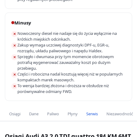
Minusy
Nowoczesny diesel nie nadaje się do życia wyłącznie na
✕
krótkich miejskich odcinkach.
Zakup wymaga uczciwej diagnostyki DPF-u, EGR-u,
✕
rozrządu, układu paliwowego i napędu Haldex.
Sprzęgło i dwumasa przy tym momencie obrotowym
✕
potrafią wygenerować zauważalny koszt po dużym
przebiegu.
Części i robocizna nadal kosztują więcej niż w popularnych
✕
kompaktach marek masowych.
To wersja bardziej złożona i droższa w obsłudze niż
✕
porównywalne odmiany FWD.
Osiągi
Dane
Paliwo
Płyny
Serwis
Niezawodność
Osiągi Audi A3 2.0 TDI quattro 184 KM 6MT