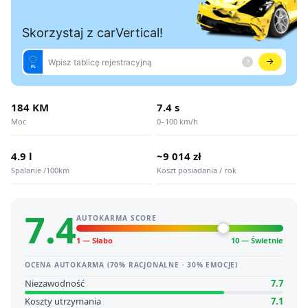
184 KM
7.4 s
Moc
0–100 km/h
4.9 l
~9 014 zł
Spalanie /100km
Koszt posiadania / rok
7.4
AUTOKARMA SCORE
1 — Słabo
10 — Świetnie
OCENA AUTOKARMA (70% RACJONALNE · 30% EMOCJE)
Niezawodność
7.7
Koszty utrzymania
7.1