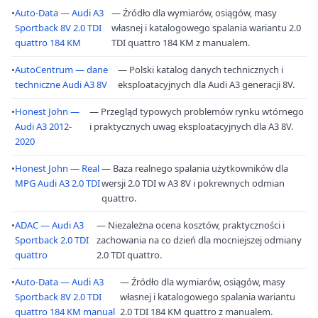
•
Auto-Data — Audi A3
— Źródło dla wymiarów, osiągów, masy
Sportback 8V 2.0 TDI
własnej i katalogowego spalania wariantu 2.0
quattro 184 KM
TDI quattro 184 KM z manualem.
•
AutoCentrum — dane
— Polski katalog danych technicznych i
techniczne Audi A3 8V
eksploatacyjnych dla Audi A3 generacji 8V.
•
Honest John —
— Przegląd typowych problemów rynku wtórnego
Audi A3 2012-
i praktycznych uwag eksploatacyjnych dla A3 8V.
2020
•
Honest John — Real
— Baza realnego spalania użytkowników dla
MPG Audi A3 2.0 TDI
wersji 2.0 TDI w A3 8V i pokrewnych odmian
quattro.
•
ADAC — Audi A3
— Niezależna ocena kosztów, praktyczności i
Sportback 2.0 TDI
zachowania na co dzień dla mocniejszej odmiany
quattro
2.0 TDI quattro.
•
Auto-Data — Audi A3
— Źródło dla wymiarów, osiągów, masy
Sportback 8V 2.0 TDI
własnej i katalogowego spalania wariantu
quattro 184 KM manual
2.0 TDI 184 KM quattro z manualem.