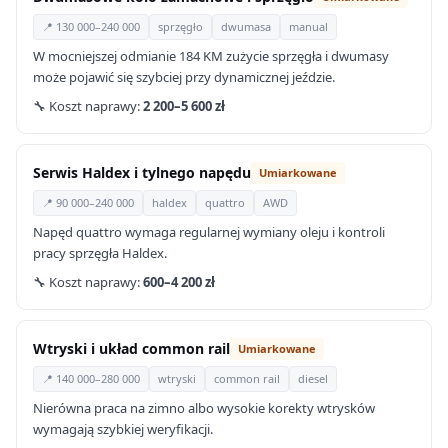
📍 130 000–240 000
sprzęgło
dwumasa
manual
W mocniejszej odmianie 184 KM zużycie sprzęgła i dwumasy
może pojawić się szybciej przy dynamicznej jeździe.
🔧 Koszt naprawy:
2 200–5 600 zł
Serwis Haldex i tylnego napędu
Umiarkowane
📍 90 000–240 000
haldex
quattro
AWD
Napęd quattro wymaga regularnej wymiany oleju i kontroli
pracy sprzęgła Haldex.
🔧 Koszt naprawy:
600–4 200 zł
Wtryski i układ common rail
Umiarkowane
📍 140 000–280 000
wtryski
common rail
diesel
Nierówna praca na zimno albo wysokie korekty wtrysków
wymagają szybkiej weryfikacji.