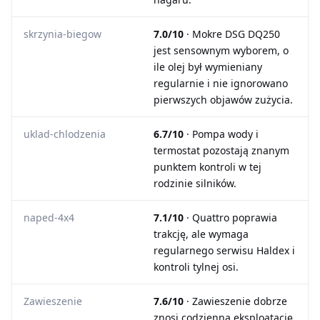
skrzynia-biegow
7.0/10
· Mokre DSG DQ250
jest sensownym wyborem, o
ile olej był wymieniany
regularnie i nie ignorowano
pierwszych objawów zużycia.
uklad-chlodzenia
6.7/10
· Pompa wody i
termostat pozostają znanym
punktem kontroli w tej
rodzinie silników.
naped-4x4
7.1/10
· Quattro poprawia
trakcję, ale wymaga
regularnego serwisu Haldex i
kontroli tylnej osi.
Zawieszenie
7.6/10
· Zawieszenie dobrze
znosi codzienną eksploatację,