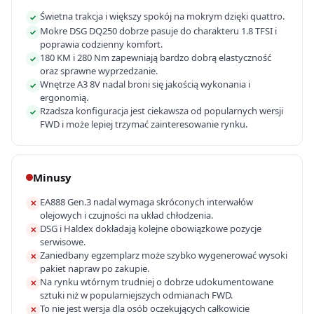
Świetna trakcja i większy spokój na mokrym dzięki quattro.
✓
Mokre DSG DQ250 dobrze pasuje do charakteru 1.8 TFSI i
✓
poprawia codzienny komfort.
180 KM i 280 Nm zapewniają bardzo dobrą elastyczność
✓
oraz sprawne wyprzedzanie.
Wnętrze A3 8V nadal broni się jakością wykonania i
✓
ergonomią.
Rzadsza konfiguracja jest ciekawsza od popularnych wersji
✓
FWD i może lepiej trzymać zainteresowanie rynku.
Minusy
EA888 Gen.3 nadal wymaga skróconych interwałów
✕
olejowych i czujności na układ chłodzenia.
DSG i Haldex dokładają kolejne obowiązkowe pozycje
✕
serwisowe.
Zaniedbany egzemplarz może szybko wygenerować wysoki
✕
pakiet napraw po zakupie.
Na rynku wtórnym trudniej o dobrze udokumentowane
✕
sztuki niż w popularniejszych odmianach FWD.
To nie jest wersja dla osób oczekujących całkowicie
✕