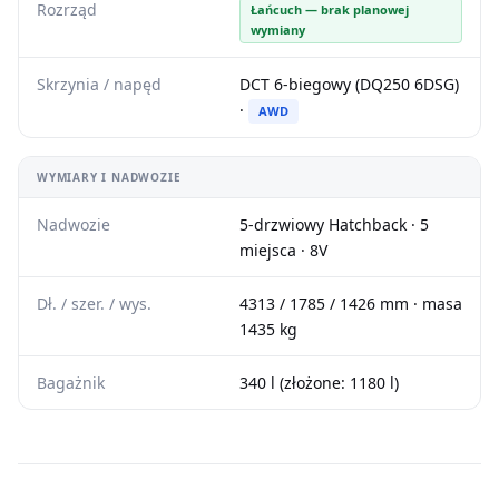
Rozrząd
Łańcuch — brak planowej
wymiany
Skrzynia / napęd
DCT 6-biegowy (DQ250 6DSG)
·
AWD
WYMIARY I NADWOZIE
Nadwozie
5-drzwiowy Hatchback · 5
miejsca · 8V
Dł. / szer. / wys.
4313 / 1785 / 1426 mm · masa
1435 kg
Bagażnik
340 l (złożone: 1180 l)