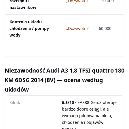
rozrządu i
„Dożywotni"
120 000
nastawników
Kontrola układu
chłodzenia / pompy
„Dożywotni"
60 000
wody
Niezawodność Audi A3 1.8 TFSI quattro 180
KM 6DSG 2014 (8V) — ocena według
układów
Silnik
6.8/10
· EA888 Gen.3 oferuje
bardzo dobre osiągi, ale
wymaga pilnowania oleju,
chłodzenia i objawów
nagaru.