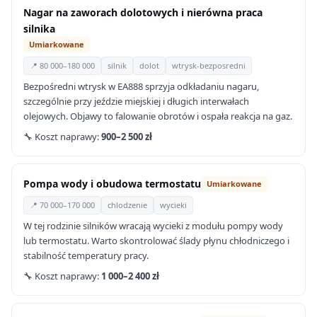
Nagar na zaworach dolotowych i nierówna praca
silnika
Umiarkowane
📍 80 000–180 000
silnik
dolot
wtrysk-bezposredni
Bezpośredni wtrysk w EA888 sprzyja odkładaniu nagaru,
szczególnie przy jeździe miejskiej i długich interwałach
olejowych. Objawy to falowanie obrotów i ospała reakcja na gaz.
🔧 Koszt naprawy:
900–2 500 zł
Pompa wody i obudowa termostatu
Umiarkowane
📍 70 000–170 000
chlodzenie
wycieki
W tej rodzinie silników wracają wycieki z modułu pompy wody
lub termostatu. Warto skontrolować ślady płynu chłodniczego i
stabilność temperatury pracy.
🔧 Koszt naprawy:
1 000–2 400 zł