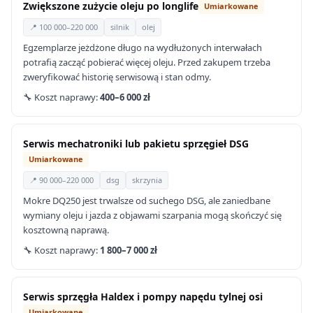
Zwiększone zużycie oleju po longlife
Umiarkowane
📍 100 000–220 000
silnik
olej
Egzemplarze jeżdżone długo na wydłużonych interwałach
potrafią zacząć pobierać więcej oleju. Przed zakupem trzeba
zweryfikować historię serwisową i stan odmy.
🔧 Koszt naprawy:
400–6 000 zł
Serwis mechatroniki lub pakietu sprzęgieł DSG
Umiarkowane
📍 90 000–220 000
dsg
skrzynia
Mokre DQ250 jest trwalsze od suchego DSG, ale zaniedbane
wymiany oleju i jazda z objawami szarpania mogą skończyć się
kosztowną naprawą.
🔧 Koszt naprawy:
1 800–7 000 zł
Serwis sprzęgła Haldex i pompy napędu tylnej osi
Umiarkowane