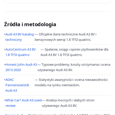
Źródła i metodologia
•
Audi A3 8V katalog
— Oficjalne dane techniczne Audi A3 8V i
techniczny
benzynowych wersji 1.8 TFSI quattro.
•
AutoCentrum A3 8V
— Spalanie, osiągi i opinie użytkowników dla
1.8 TFSI quattro
Audi A3 8V 1.8 TFSI quattro.
•
Honest John Audi A3
— Typowe problemy, koszty utrzymania i ocena
2013-2020
używanego Audi A3 8V.
•
ADAC
— Statystyki awaryjności i ocena niezawodności
Pannenstatistik
modelu na rynku niemieckim.
Audi A3
•
What Car? Audi A3 used
— Analiza mocnych i słabych stron
review
używanego Audi A3 8V.