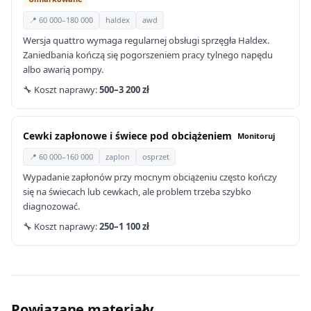
📍 60 000–180 000
haldex
awd
Wersja quattro wymaga regularnej obsługi sprzęgła Haldex.
Zaniedbania kończą się pogorszeniem pracy tylnego napędu
albo awarią pompy.
🔧 Koszt naprawy:
500–3 200 zł
Cewki zapłonowe i świece pod obciążeniem
Monitoruj
📍 60 000–160 000
zaplon
osprzet
Wypadanie zapłonów przy mocnym obciążeniu często kończy
się na świecach lub cewkach, ale problem trzeba szybko
diagnozować.
🔧 Koszt naprawy:
250–1 100 zł
Powiązane materiały