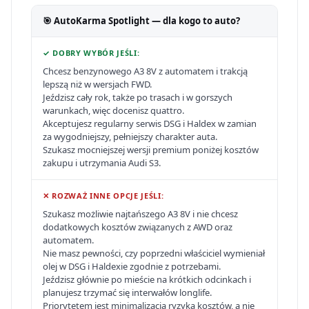
🎯 AutoKarma Spotlight — dla kogo to auto?
✓ DOBRY WYBÓR JEŚLI:
Chcesz benzynowego A3 8V z automatem i trakcją
lepszą niż w wersjach FWD.
Jeździsz cały rok, także po trasach i w gorszych
warunkach, więc docenisz quattro.
Akceptujesz regularny serwis DSG i Haldex w zamian
za wygodniejszy, pełniejszy charakter auta.
Szukasz mocniejszej wersji premium poniżej kosztów
zakupu i utrzymania Audi S3.
✕ ROZWAŻ INNE OPCJE JEŚLI:
Szukasz możliwie najtańszego A3 8V i nie chcesz
dodatkowych kosztów związanych z AWD oraz
automatem.
Nie masz pewności, czy poprzedni właściciel wymieniał
olej w DSG i Haldexie zgodnie z potrzebami.
Jeździsz głównie po mieście na krótkich odcinkach i
planujesz trzymać się interwałów longlife.
Priorytetem jest minimalizacja ryzyka kosztów, a nie