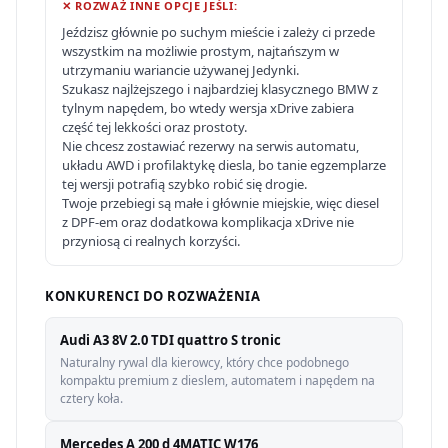
✕ ROZWAŻ INNE OPCJE JEŚLI:
Jeździsz głównie po suchym mieście i zależy ci przede
wszystkim na możliwie prostym, najtańszym w
utrzymaniu wariancie używanej Jedynki.
Szukasz najlżejszego i najbardziej klasycznego BMW z
tylnym napędem, bo wtedy wersja xDrive zabiera
część tej lekkości oraz prostoty.
Nie chcesz zostawiać rezerwy na serwis automatu,
układu AWD i profilaktykę diesla, bo tanie egzemplarze
tej wersji potrafią szybko robić się drogie.
Twoje przebiegi są małe i głównie miejskie, więc diesel
z DPF-em oraz dodatkowa komplikacja xDrive nie
przyniosą ci realnych korzyści.
KONKURENCI DO ROZWAŻENIA
Audi A3 8V 2.0 TDI quattro S tronic
Naturalny rywal dla kierowcy, który chce podobnego
kompaktu premium z dieslem, automatem i napędem na
cztery koła.
Mercedes A 200 d 4MATIC W176