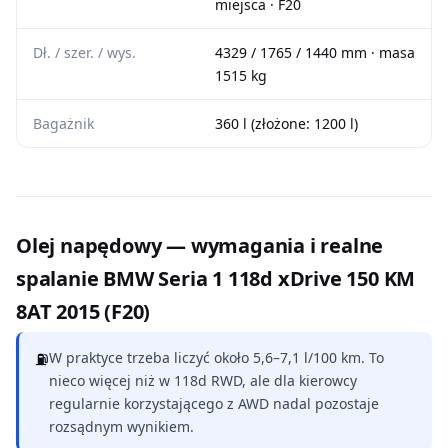
miejsca · F20
Dł. / szer. / wys.
4329 / 1765 / 1440 mm · masa
1515 kg
Bagażnik
360 l (złożone: 1200 l)
Olej napędowy — wymagania i realne
spalanie BMW Seria 1 118d xDrive 150 KM
8AT 2015 (F20)
⛽
W praktyce trzeba liczyć około 5,6–7,1 l/100 km. To
nieco więcej niż w 118d RWD, ale dla kierowcy
regularnie korzystającego z AWD nadal pozostaje
rozsądnym wynikiem.