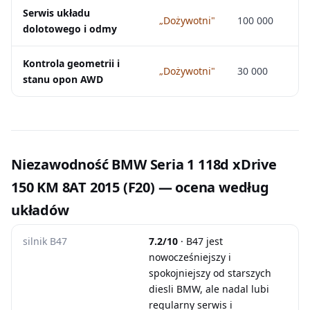
Serwis układu
„Dożywotni"
100 000
dolotowego i odmy
Kontrola geometrii i
„Dożywotni"
30 000
stanu opon AWD
Niezawodność BMW Seria 1 118d xDrive
150 KM 8AT 2015 (F20) — ocena według
układów
silnik B47
7.2/10
· B47 jest
nowocześniejszy i
spokojniejszy od starszych
diesli BMW, ale nadal lubi
regularny serwis i