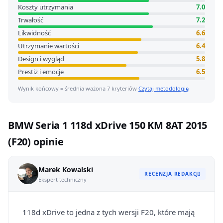
Koszty utrzymania
7.0
Trwałość
7.2
Likwidność
6.6
Utrzymanie wartości
6.4
Design i wygląd
5.8
Prestiż i emocje
6.5
Wynik końcowy = średnia ważona 7 kryteriów
Czytaj metodologię
BMW Seria 1 118d xDrive 150 KM 8AT 2015
(F20) opinie
Marek Kowalski
RECENZJA REDAKCJI
Ekspert techniczny
118d xDrive to jedna z tych wersji F20, które mają