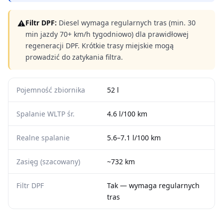
⚠
Filtr DPF:
Diesel wymaga regularnych tras (min. 30
min jazdy 70+ km/h tygodniowo) dla prawidłowej
regeneracji DPF. Krótkie trasy miejskie mogą
prowadzić do zatykania filtra.
Pojemność zbiornika
52 l
Spalanie WLTP śr.
4.6 l/100 km
Realne spalanie
5.6–7.1 l/100 km
Zasięg (szacowany)
~732 km
Filtr DPF
Tak — wymaga regularnych
tras