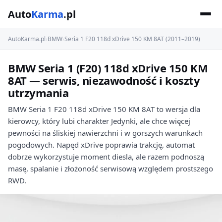
Auto
Karma
.pl
AutoKarma.pl
›
BMW
›
Seria 1 F20 118d xDrive 150 KM 8AT (2011–2019)
BMW Seria 1 (F20) 118d xDrive 150 KM
8AT — serwis, niezawodność i koszty
utrzymania
BMW Seria 1 F20 118d xDrive 150 KM 8AT to wersja dla
kierowcy, który lubi charakter Jedynki, ale chce więcej
pewności na śliskiej nawierzchni i w gorszych warunkach
pogodowych. Napęd xDrive poprawia trakcję, automat
dobrze wykorzystuje moment diesla, ale razem podnoszą
masę, spalanie i złożoność serwisową względem prostszego
RWD.