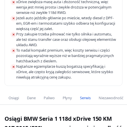
xDrive zwiększa masę auta i złożoność techniczną, więc
✕
wersja jest mniej prosta i zwykle droższa w potencjalnym
serwisie niż zwykłe 118d RWD.
Jeżeli auto jeździło głównie po mieście, wtedy diesel z DPF-
✕
em, EGR-em i termostatami szybko odbiera tej konfiguracji
większą część jej zalet.
Przy zakupie trzeba pilnować nie tylko silnika i automatu,
✕
ale też stanu transfer case oraz obsługi olejowej elementów
układu AWD.
To nadal kompakt premium, więc koszty serwisu i części
✕
pozostają wyraźnie wyższe niż w bardziej pragmatycznych
hatchbackach z dieslem.
Najtańsze egzemplarze kuszą bogatszą specyfikacją i
✕
xDrive, ale często kryją zaległości serwisowe, które szybko
niwelują atrakcyjną cenę zakupu.
Osiągi
Dane
Paliwo
Płyny
Serwis
Niezawodność
Osiągi BMW Seria 1 118d xDrive 150 KM