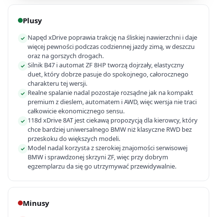
Plusy
Napęd xDrive poprawia trakcję na śliskiej nawierzchni i daje
✓
więcej pewności podczas codziennej jazdy zimą, w deszczu
oraz na gorszych drogach.
Silnik B47 i automat ZF 8HP tworzą dojrzały, elastyczny
✓
duet, który dobrze pasuje do spokojnego, całorocznego
charakteru tej wersji.
Realne spalanie nadal pozostaje rozsądne jak na kompakt
✓
premium z dieslem, automatem i AWD, więc wersja nie traci
całkowicie ekonomicznego sensu.
118d xDrive 8AT jest ciekawą propozycją dla kierowcy, który
✓
chce bardziej uniwersalnego BMW niż klasyczne RWD bez
przeskoku do większych modeli.
Model nadal korzysta z szerokiej znajomości serwisowej
✓
BMW i sprawdzonej skrzyni ZF, więc przy dobrym
egzemplarzu da się go utrzymywać przewidywalnie.
Minusy