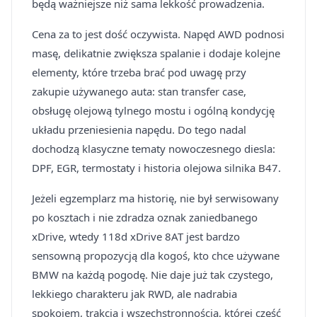
będą ważniejsze niż sama lekkość prowadzenia.
Cena za to jest dość oczywista. Napęd AWD podnosi
masę, delikatnie zwiększa spalanie i dodaje kolejne
elementy, które trzeba brać pod uwagę przy
zakupie używanego auta: stan transfer case,
obsługę olejową tylnego mostu i ogólną kondycję
układu przeniesienia napędu. Do tego nadal
dochodzą klasyczne tematy nowoczesnego diesla:
DPF, EGR, termostaty i historia olejowa silnika B47.
Jeżeli egzemplarz ma historię, nie był serwisowany
po kosztach i nie zdradza oznak zaniedbanego
xDrive, wtedy 118d xDrive 8AT jest bardzo
sensowną propozycją dla kogoś, kto chce używane
BMW na każdą pogodę. Nie daje już tak czystego,
lekkiego charakteru jak RWD, ale nadrabia
spokojem, trakcją i wszechstronnością, której część