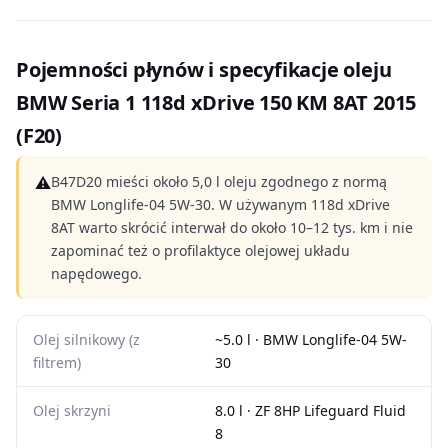
Pojemności płynów i specyfikacje oleju
BMW Seria 1 118d xDrive 150 KM 8AT 2015
(F20)
⚠
B47D20 mieści około 5,0 l oleju zgodnego z normą
BMW Longlife-04 5W-30. W używanym 118d xDrive
8AT warto skrócić interwał do około 10–12 tys. km i nie
zapominać też o profilaktyce olejowej układu
napędowego.
Olej silnikowy (z
~5.0 l · BMW Longlife-04 5W-
filtrem)
30
Olej skrzyni
8.0 l · ZF 8HP Lifeguard Fluid
8