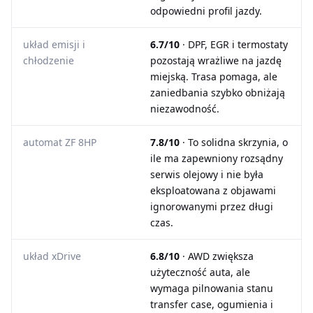
odpowiedni profil jazdy.
układ emisji i
6.7/10
· DPF, EGR i termostaty
chłodzenie
pozostają wrażliwe na jazdę
miejską. Trasa pomaga, ale
zaniedbania szybko obniżają
niezawodność.
automat ZF 8HP
7.8/10
· To solidna skrzynia, o
ile ma zapewniony rozsądny
serwis olejowy i nie była
eksploatowana z objawami
ignorowanymi przez długi
czas.
układ xDrive
6.8/10
· AWD zwiększa
użyteczność auta, ale
wymaga pilnowania stanu
transfer case, ogumienia i