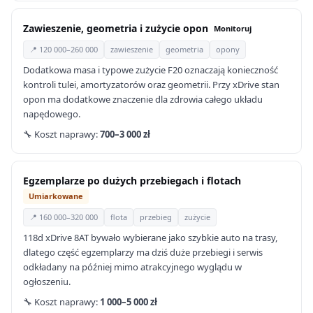
Zawieszenie, geometria i zużycie opon
Monitoruj
📍 120 000–260 000
zawieszenie
geometria
opony
Dodatkowa masa i typowe zużycie F20 oznaczają konieczność
kontroli tulei, amortyzatorów oraz geometrii. Przy xDrive stan
opon ma dodatkowe znaczenie dla zdrowia całego układu
napędowego.
🔧 Koszt naprawy:
700–3 000 zł
Egzemplarze po dużych przebiegach i flotach
Umiarkowane
📍 160 000–320 000
flota
przebieg
zużycie
118d xDrive 8AT bywało wybierane jako szybkie auto na trasy,
dlatego część egzemplarzy ma dziś duże przebiegi i serwis
odkładany na później mimo atrakcyjnego wyglądu w
ogłoszeniu.
🔧 Koszt naprawy:
1 000–5 000 zł