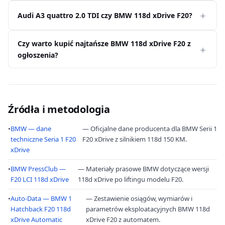
Audi A3 quattro 2.0 TDI czy BMW 118d xDrive F20?
Czy warto kupić najtańsze BMW 118d xDrive F20 z
ogłoszenia?
Źródła i metodologia
•
BMW — dane
— Oficjalne dane producenta dla BMW Serii 1
techniczne Seria 1 F20
F20 xDrive z silnikiem 118d 150 KM.
xDrive
•
BMW PressClub —
— Materiały prasowe BMW dotyczące wersji
F20 LCI 118d xDrive
118d xDrive po liftingu modelu F20.
•
Auto-Data — BMW 1
— Zestawienie osiągów, wymiarów i
Hatchback F20 118d
parametrów eksploatacyjnych BMW 118d
xDrive Automatic
xDrive F20 z automatem.