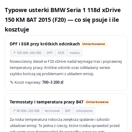
Typowe usterki BMW Seria 1 118d xDrive
150 KM 8AT 2015 (F20) — co się psuje i ile
kosztuje
DPF i EGR przy krótkich odcinkach
Umiarkowane
📍 100 000–260 000
DPF
EGR
miasto
Nowoczesny diesel w F20 xDrive nadal wymaga tras i poprawnej
temperatury pracy. Krótkie odcinki oraz odkładany serwis
szybko kończą się problemami z układem emisji.
🔧 Koszt naprawy:
700–3 200 zł
Termostaty i temperatura pracy B47
Umiarkowane
📍 90 000–220 000
termostat
B47
chłodzenie
Za niska temperatura robocza zwiększa spalanie i szkodzi
układowi emisji. To jedna z rzeczy, które trzeba sprawdzić przed
zakupem oraz doprowadzić do porządku zaraz po nim.