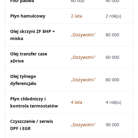
Filtr paliwa
60 000
40 000
Płyn hamulcowy
2 lata
2 rok(u)
Olej skrzyni ZF 8HP +
„Dożywotni"
80 000
miska
Olej transfer case
„Dożywotni"
60 000
xDrive
Olej tylnego
„Dożywotni"
80 000
dyferencjału
Płyn chłodniczy i
4 lata
4 rok(u)
kontrola termostatów
Czyszczenie / serwis
„Dożywotni"
90 000
DPF i EGR