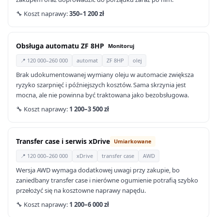
🔧 Koszt naprawy:
350–1 200 zł
Obsługa automatu ZF 8HP
Monitoruj
📍 120 000–260 000
automat
ZF 8HP
olej
Brak udokumentowanej wymiany oleju w automacie zwiększa
ryzyko szarpnięć i późniejszych kosztów. Sama skrzynia jest
mocna, ale nie powinna być traktowana jako bezobsługowa.
🔧 Koszt naprawy:
1 200–3 500 zł
Transfer case i serwis xDrive
Umiarkowane
📍 120 000–260 000
xDrive
transfer case
AWD
Wersja AWD wymaga dodatkowej uwagi przy zakupie, bo
zaniedbany transfer case i nierówne ogumienie potrafią szybko
przełożyć się na kosztowne naprawy napędu.
🔧 Koszt naprawy:
1 200–6 000 zł