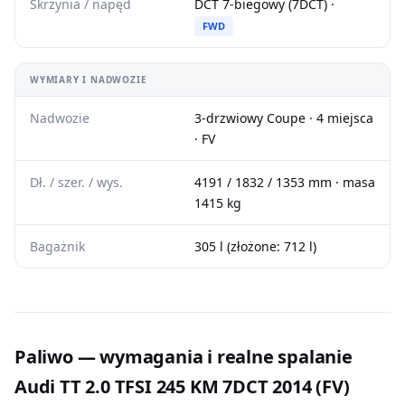
Skrzynia / napęd
DCT 7-biegowy (7DCT) ·
FWD
WYMIARY I NADWOZIE
Nadwozie
3-drzwiowy Coupe · 4 miejsca
· FV
Dł. / szer. / wys.
4191 / 1832 / 1353 mm · masa
1415 kg
Bagażnik
305 l (złożone: 712 l)
Paliwo — wymagania i realne spalanie
Audi TT 2.0 TFSI 245 KM 7DCT 2014 (FV)