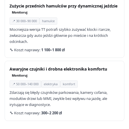
Zużycie przednich hamulców przy dynamicznej jeździe
Monitoruj
📍 30 000–90 000
hamulce
Mocniejsza wersja TT potrafi szybko zużywać klocki i tarcze,
zwłaszcza gdy auto jeździ głównie po mieście i na krótkich
odcinkach.
🔧 Koszt naprawy:
1 100–1 800 zł
Awaryjne czujniki i drobna elektronika komfortu
Monitoruj
📍 50 000–140 000
elektryka
komfort
Zdarzają się błędy czujników parkowania, kamery cofania,
modułów drzwi lub MMI, zwykle bez wpływu na jazdę, ale
irytujące w diagnostyce.
🔧 Koszt naprawy:
300–2 200 zł