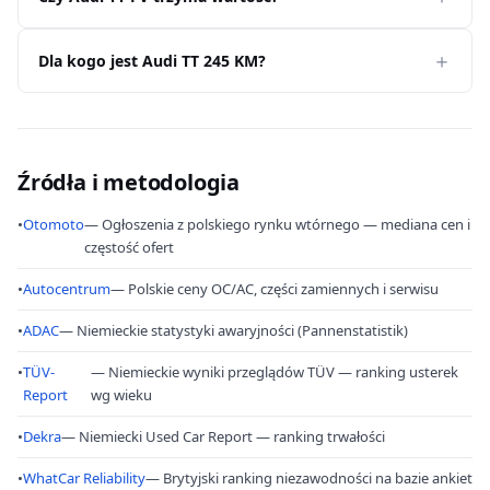
Dla kogo jest Audi TT 245 KM?
Źródła i metodologia
•
Otomoto
— Ogłoszenia z polskiego rynku wtórnego — mediana cen i
częstość ofert
•
Autocentrum
— Polskie ceny OC/AC, części zamiennych i serwisu
•
ADAC
— Niemieckie statystyki awaryjności (Pannenstatistik)
•
TÜV-
— Niemieckie wyniki przeglądów TÜV — ranking usterek
Report
wg wieku
•
Dekra
— Niemiecki Used Car Report — ranking trwałości
•
WhatCar Reliability
— Brytyjski ranking niezawodności na bazie ankiet