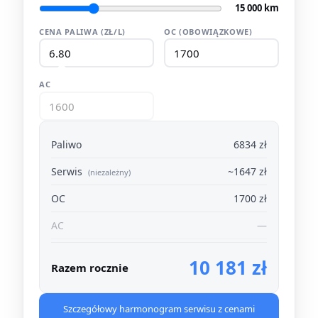
15 000 km
CENA PALIWA (ZŁ/L)
OC (OBOWIĄZKOWE)
AC
Paliwo
6834 zł
Serwis
~1647 zł
(niezależny)
OC
1700 zł
AC
—
10 181 zł
Razem rocznie
Szczegółowy harmonogram serwisu z cenami