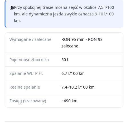
⛽
Przy spokojnej trasie można zejść w okolice 7,5 l/100
km, ale dynamiczna jazda zwykle oznacza 9-10 l/100
km.
Wymagane / zalecane
RON 95 min · RON 98
zalecane
Pojemność zbiornika
50 l
Spalanie WLTP śr.
6.7 l/100 km
Realne spalanie
7.4–10.2 l/100 km
Zasięg (szacowany)
~490 km