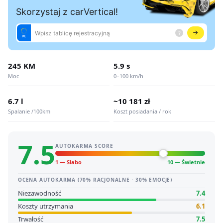
245 KM
5.9 s
Moc
0–100 km/h
6.7 l
~10 181 zł
Spalanie /100km
Koszt posiadania / rok
7.5
AUTOKARMA SCORE
1 — Słabo
10 — Świetnie
OCENA AUTOKARMA (70% RACJONALNE · 30% EMOCJE)
Niezawodność
7.4
Koszty utrzymania
6.1
Trwałość
7.5