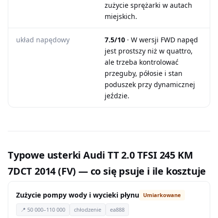
zużycie sprężarki w autach
miejskich.
układ napędowy
7.5/10
· W wersji FWD napęd
jest prostszy niż w quattro,
ale trzeba kontrolować
przeguby, półosie i stan
poduszek przy dynamicznej
jeździe.
Typowe usterki Audi TT 2.0 TFSI 245 KM
7DCT 2014 (FV) — co się psuje i ile kosztuje
Zużycie pompy wody i wycieki płynu
Umiarkowane
📍 50 000–110 000
chłodzenie
ea888