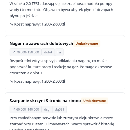
W silniku 2.0 TFSI zdarzają się nieszczelności modułu pompy
wody i termostatu. Objawem bywa ubytek płynu lub zapach
płynu po jeździe.
🔧 Koszt naprawy:
1 200–2 600 zł
Nagar na zaworach dolotowych
Umiarkowane
📍 70 000–150 000
dolot
fsi
Bezpośredni wtrysk sprzyja odkładaniu nagaru, co może
pogarszać kulturę pracy i reakcję na gaz. Pomaga okresowe
czyszczenie dolotu.
🔧 Koszt naprawy:
1 200–2 500 zł
Szarpanie skrzyni S tronic na zimno
Umiarkowane
📍 60 000–140 000
dsg
dq381
Przy zaniedbanym serwisie lub zużytym oleju skrzynia może
szarpać przy ruszaniu i manewrach. Warto sprawdzić historię