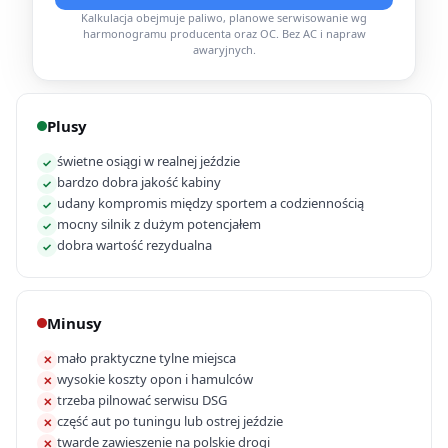
Kalkulacja obejmuje paliwo, planowe serwisowanie wg
harmonogramu producenta oraz OC. Bez AC i napraw
awaryjnych.
Plusy
świetne osiągi w realnej jeździe
✓
bardzo dobra jakość kabiny
✓
udany kompromis między sportem a codziennością
✓
mocny silnik z dużym potencjałem
✓
dobra wartość rezydualna
✓
Minusy
mało praktyczne tylne miejsca
✕
wysokie koszty opon i hamulców
✕
trzeba pilnować serwisu DSG
✕
część aut po tuningu lub ostrej jeździe
✕
twarde zawieszenie na polskie drogi
✕