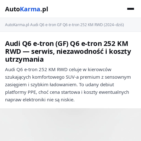
Auto
Karma
.pl
AutoKarma.pl
›
Audi
›
Q6 e-tron GF Q6 e-tron 252 KM RWD (2024–dziś)
Audi Q6 e-tron (GF) Q6 e-tron 252 KM
RWD — serwis, niezawodność i koszty
utrzymania
Audi Q6 e-tron 252 KM RWD celuje w kierowców
szukających komfortowego SUV-a premium z sensownym
zasięgiem i szybkim ładowaniem. To udany debiut
platformy PPE, choć cena startowa i koszty ewentualnych
napraw elektroniki nie są niskie.