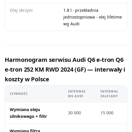
Olej skrzyni
1.8 l · przekładnia
jednostopniowa - olej lifetime
wg Audi
Harmonogram serwisu Audi Q6 e-tron Q6
e-tron 252 KM RWD 2024 (GF) — interwały i
koszty w Polsce
INTERWAŁ
INTERWAŁ
CZYNNOŚĆ
WG AUDI
ZALECANY
Wymiana oleju
30 000
15 000
silnikowego + filtr
Wymiana filtra