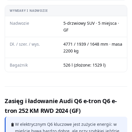
WYMIARY I NADWOZIE
Nadwozie
5-drzwiowy SUV · 5 miejsca ·
GF
Dł. / szer. / wys.
4771 / 1939 / 1648 mm · masa
2200 kg
Bagażnik
526 l (złożone: 1529 l)
Zasięg i ładowanie Audi Q6 e-tron Q6 e-
tron 252 KM RWD 2024 (GF)
🔋
W elektrycznym Q6 kluczowe jest zużycie energii: w
mieście bywa bardzo dobre, ale przy szybkiej jeździe