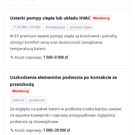
Usterki pompy ciepła lub układu HVAC
Monitoruj
📍 20 000–120 000
klimatyzacja
pompa ciepła
W EV premium awarie pompy ciepła są kosztowne i potrafią
obniżyć komfort zimą oraz skuteczność zarządzania
temperaturą baterii.
🔧 Koszt naprawy:
1 500–9 000 zł
Uszkodzenia elementów podwozia po kontakcie ze
przeszkodą
Monitoruj
bateria
podwozie
Ze względu na pakiet baterii w podłodze trzeba bardzo uważać
na wysokie krawężniki i naprawy powypadkowe. Oględziny
podwozia są obowiązkowe.
🔧 Koszt naprawy:
1 000–20 000 zł