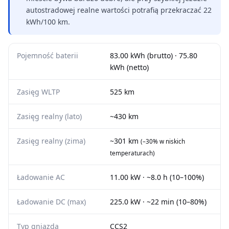
autostradowej realne wartości potrafią przekraczać 22
kWh/100 km.
Pojemność baterii
83.00 kWh (brutto) · 75.80
kWh (netto)
Zasięg WLTP
525 km
Zasięg realny (lato)
~430 km
Zasięg realny (zima)
~301 km
(–30% w niskich
temperaturach)
Ładowanie AC
11.00 kW · ~8.0 h (10–100%)
Ładowanie DC (max)
225.0 kW · ~22 min (10–80%)
Typ gniazda
CCS2