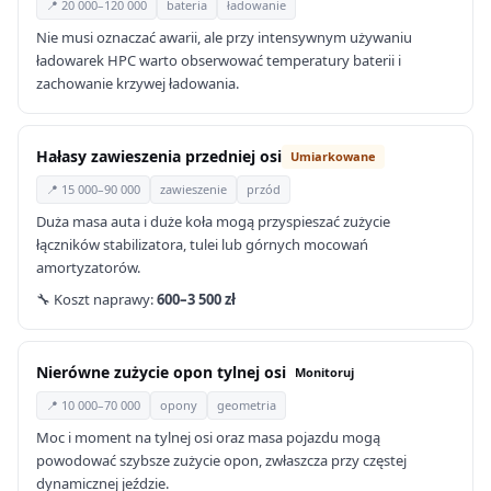
📍 20 000–120 000
bateria
ładowanie
Nie musi oznaczać awarii, ale przy intensywnym używaniu
ładowarek HPC warto obserwować temperatury baterii i
zachowanie krzywej ładowania.
Hałasy zawieszenia przedniej osi
Umiarkowane
📍 15 000–90 000
zawieszenie
przód
Duża masa auta i duże koła mogą przyspieszać zużycie
łączników stabilizatora, tulei lub górnych mocowań
amortyzatorów.
🔧 Koszt naprawy:
600–3 500 zł
Nierówne zużycie opon tylnej osi
Monitoruj
📍 10 000–70 000
opony
geometria
Moc i moment na tylnej osi oraz masa pojazdu mogą
powodować szybsze zużycie opon, zwłaszcza przy częstej
dynamicznej jeździe.