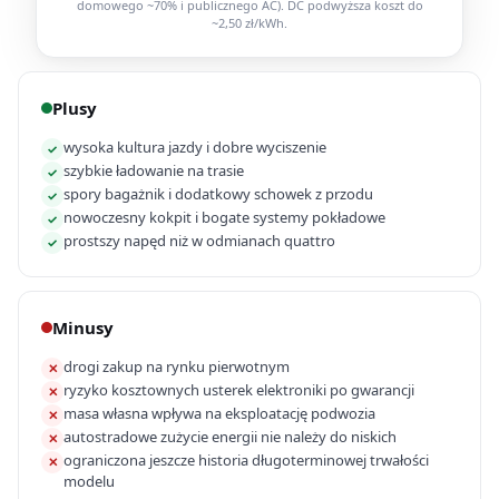
domowego ~70% i publicznego AC). DC podwyższa koszt do
~2,50 zł/kWh.
Plusy
wysoka kultura jazdy i dobre wyciszenie
✓
szybkie ładowanie na trasie
✓
spory bagażnik i dodatkowy schowek z przodu
✓
nowoczesny kokpit i bogate systemy pokładowe
✓
prostszy napęd niż w odmianach quattro
✓
Minusy
drogi zakup na rynku pierwotnym
✕
ryzyko kosztownych usterek elektroniki po gwarancji
✕
masa własna wpływa na eksploatację podwozia
✕
autostradowe zużycie energii nie należy do niskich
✕
ograniczona jeszcze historia długoterminowej trwałości
✕
modelu