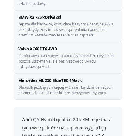
układ napędowy.
BMW X3 F25 xDrive28i
Lepsze dla kierowcy, który chce klasyczną benzynę AWD
bez hybrydy, kosztem wyższego spalania i podobnie
premium kosztów zawieszenia oraz osprzętu.
Volvo XC60 I T6 AWD
Komfortowa alternatywa o podobnym prestiżu i wysokim
koszcie utrzymania, ale bez niszowego układu
hybrydowego Audi.
Mercedes ML 250 BlueTEC 4Matic
Dla osób jeżdżących więcej w trasie i bardziej ceniących
moment diesla niż miejski sens benzynowej hybrydy.
Audi Q5 Hybrid quattro 245 KM to jedna z
tych wersji, które na papierze wyglądają
bardzo rozsądnie: masz benzynowe 2.0