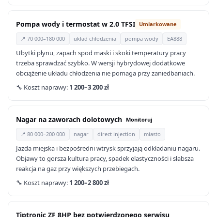
Pompa wody i termostat w 2.0 TFSI
Umiarkowane
📍 70 000–180 000
układ chłodzenia
pompa wody
EA888
Ubytki płynu, zapach spod maski i skoki temperatury pracy
trzeba sprawdzać szybko. W wersji hybrydowej dodatkowe
obciążenie układu chłodzenia nie pomaga przy zaniedbaniach.
🔧 Koszt naprawy:
1 200–3 200 zł
Nagar na zaworach dolotowych
Monitoruj
📍 80 000–200 000
nagar
direct injection
miasto
Jazda miejska i bezpośredni wtrysk sprzyjają odkładaniu nagaru.
Objawy to gorsza kultura pracy, spadek elastyczności i słabsza
reakcja na gaz przy większych przebiegach.
🔧 Koszt naprawy:
1 200–2 800 zł
Tiptronic ZF 8HP bez potwierdzonego serwisu