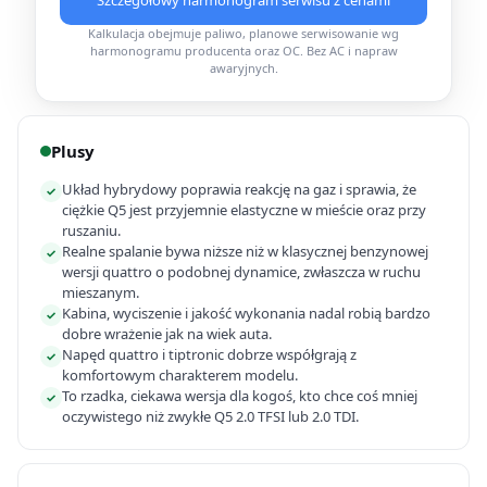
Szczegółowy harmonogram serwisu z cenami
Kalkulacja obejmuje paliwo, planowe serwisowanie wg
harmonogramu producenta oraz OC. Bez AC i napraw
awaryjnych.
Plusy
Układ hybrydowy poprawia reakcję na gaz i sprawia, że
✓
ciężkie Q5 jest przyjemnie elastyczne w mieście oraz przy
ruszaniu.
Realne spalanie bywa niższe niż w klasycznej benzynowej
✓
wersji quattro o podobnej dynamice, zwłaszcza w ruchu
mieszanym.
Kabina, wyciszenie i jakość wykonania nadal robią bardzo
✓
dobre wrażenie jak na wiek auta.
Napęd quattro i tiptronic dobrze współgrają z
✓
komfortowym charakterem modelu.
To rzadka, ciekawa wersja dla kogoś, kto chce coś mniej
✓
oczywistego niż zwykłe Q5 2.0 TFSI lub 2.0 TDI.