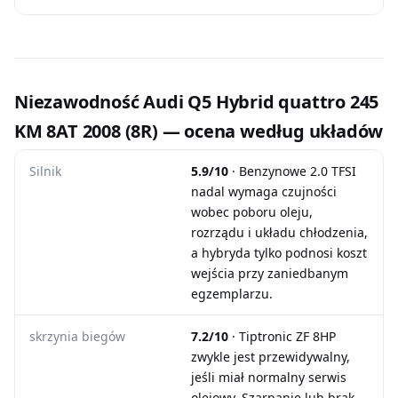
Niezawodność Audi Q5 Hybrid quattro 245
KM 8AT 2008 (8R) — ocena według układów
Silnik
5.9/10
· Benzynowe 2.0 TFSI
nadal wymaga czujności
wobec poboru oleju,
rozrządu i układu chłodzenia,
a hybryda tylko podnosi koszt
wejścia przy zaniedbanym
egzemplarzu.
skrzynia biegów
7.2/10
· Tiptronic ZF 8HP
zwykle jest przewidywalny,
jeśli miał normalny serwis
olejowy. Szarpanie lub brak