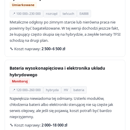
Umiarkowane
📍 100 000–230 000
rozrząd
łańcuch
EA888
Metaliczne odgłosy po zimnym starcie lub nierówna praca nie
powinny być bagatelizowane. W tej wersji dochodzi jeszcze fakt,
że kupujący często skupia się na hybrydzie, a zwykłe tematy TFSI
schodzą na drugi plan.
🔧 Koszt naprawy:
2 500–6 500 zł
Bateria wysokonapięciowa i elektronika układu
hybrydowego
Monitoruj
📍 120 000–260 000
hybryda
HV
bateria
Największa niewiadoma tej odmiany. Usterki modułów,
chłodzenia baterii albo elektroniki sterującej nie są częste jak
serwis olejowy, ale jeśli się pojawią, koszt potrafi być bardzo
nieprzyjemny.
🔧 Koszt naprawy:
2 000–18 000 zł