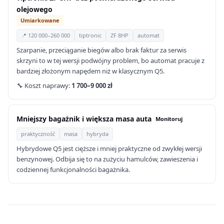
olejowego
Umiarkowane
📍 120 000–260 000
tiptronic
ZF 8HP
automat
Szarpanie, przeciąganie biegów albo brak faktur za serwis
skrzyni to w tej wersji podwójny problem, bo automat pracuje z
bardziej złożonym napędem niż w klasycznym Q5.
🔧 Koszt naprawy:
1 700–9 000 zł
Mniejszy bagażnik i większa masa auta
Monitoruj
praktyczność
masa
hybryda
Hybrydowe Q5 jest cięższe i mniej praktyczne od zwykłej wersji
benzynowej. Odbija się to na zużyciu hamulców, zawieszenia i
codziennej funkcjonalności bagażnika.