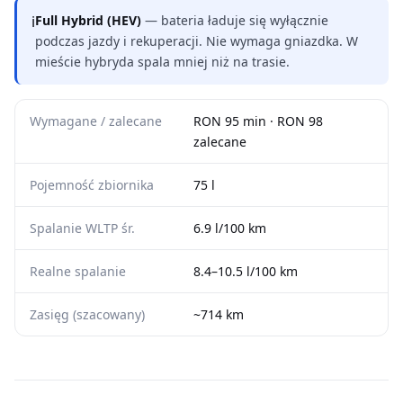
ℹ
Full Hybrid (HEV)
— bateria ładuje się wyłącznie
podczas jazdy i rekuperacji. Nie wymaga gniazdka. W
mieście hybryda spala mniej niż na trasie.
Wymagane / zalecane
RON 95 min · RON 98
zalecane
Pojemność zbiornika
75 l
Spalanie WLTP śr.
6.9 l/100 km
Realne spalanie
8.4–10.5 l/100 km
Zasięg (szacowany)
~714 km