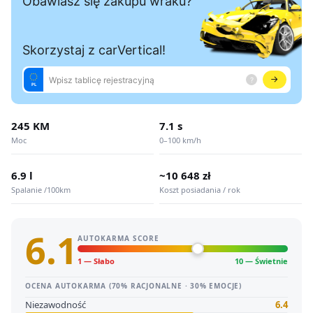
245 KM
7.1 s
Moc
0–100 km/h
6.9 l
~10 648 zł
Spalanie /100km
Koszt posiadania / rok
6.1
AUTOKARMA SCORE
1 — Słabo
10 — Świetnie
OCENA AUTOKARMA (70% RACJONALNE · 30% EMOCJE)
Niezawodność
6.4