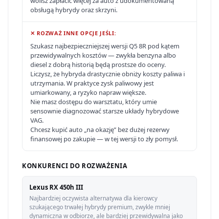
wolisz zapłacić więcej za auto z udokumentowaną
obsługą hybrydy oraz skrzyni.
✕ ROZWAŻ INNE OPCJE JEŚLI:
Szukasz najbezpieczniejszej wersji Q5 8R pod kątem
przewidywalnych kosztów — zwykła benzyna albo
diesel z dobrą historią będą prostsze do oceny.
Liczysz, że hybryda drastycznie obniży koszty paliwa i
utrzymania. W praktyce zysk paliwowy jest
umiarkowany, a ryzyko napraw większe.
Nie masz dostępu do warsztatu, który umie
sensownie diagnozować starsze układy hybrydowe
VAG.
Chcesz kupić auto „na okazję” bez dużej rezerwy
finansowej po zakupie — w tej wersji to zły pomysł.
KONKURENCI DO ROZWAŻENIA
Lexus RX 450h III
Najbardziej oczywista alternatywa dla kierowcy
szukającego trwałej hybrydy premium, zwykle mniej
dynamiczna w odbiorze, ale bardziej przewidywalna jako