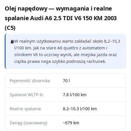
Olej napędowy — wymagania i realne
spalanie Audi A6 2.5 TDI V6 150 KM 2003
(C5)
⛽
W realnym użytkowaniu warto zakładać około 8,2–10,3
l/100 km. Jak na stare A6 quattro z automatem i
silnikiem V6 to uczciwy wynik, ale miejska jazda oraz
ciężka prawa noga szybko podnoszą rachunek.
Pojemność zbiornika
70 l
Spalanie WLTP śr.
7.8 l/100 km
Realne spalanie
8.2–10.3 l/100 km
Zasięg (szacowany)
~679 km