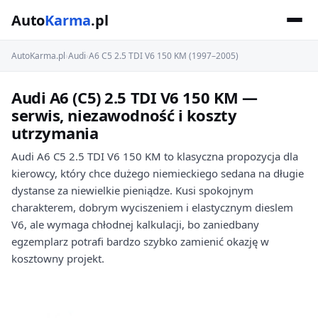
Auto
Karma
.pl
AutoKarma.pl
›
Audi
›
A6 C5 2.5 TDI V6 150 KM (1997–2005)
Audi A6 (C5) 2.5 TDI V6 150 KM —
serwis, niezawodność i koszty
utrzymania
Audi A6 C5 2.5 TDI V6 150 KM to klasyczna propozycja dla
kierowcy, który chce dużego niemieckiego sedana na długie
dystanse za niewielkie pieniądze. Kusi spokojnym
charakterem, dobrym wyciszeniem i elastycznym dieslem
V6, ale wymaga chłodnej kalkulacji, bo zaniedbany
egzemplarz potrafi bardzo szybko zamienić okazję w
kosztowny projekt.