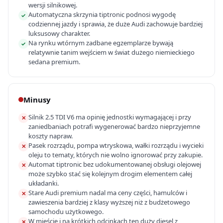
wersji silnikowej.
Automatyczna skrzynia tiptronic podnosi wygodę
✓
codziennej jazdy i sprawia, że duże Audi zachowuje bardziej
luksusowy charakter.
Na rynku wtórnym zadbane egzemplarze bywają
✓
relatywnie tanim wejściem w świat dużego niemieckiego
sedana premium.
Minusy
Silnik 2.5 TDI V6 ma opinię jednostki wymagającej i przy
✕
zaniedbaniach potrafi wygenerować bardzo nieprzyjemne
koszty napraw.
Pasek rozrządu, pompa wtryskowa, wałki rozrządu i wycieki
✕
oleju to tematy, których nie wolno ignorować przy zakupie.
Automat tiptronic bez udokumentowanej obsługi olejowej
✕
może szybko stać się kolejnym drogim elementem całej
układanki.
Stare Audi premium nadal ma ceny części, hamulców i
✕
zawieszenia bardziej z klasy wyższej niż z budżetowego
samochodu użytkowego.
W mieście i na krótkich odcinkach ten duży diesel z
✕