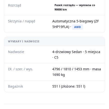
Rozrząd
Pasek rozrządu — wymiana co
90000 km
Skrzynia / napęd
Automatyczna 5-biegowy (ZF
5HP19FLA) ·
AWD
WYMIARY I NADWOZIE
Nadwozie
4-drzwiowy Sedan · 5 miejsca
· C5
Dł. / szer. / wys.
4796 / 1810 / 1453 mm · masa
1690 kg
Bagażnik
551 l (złożone: 551 l)