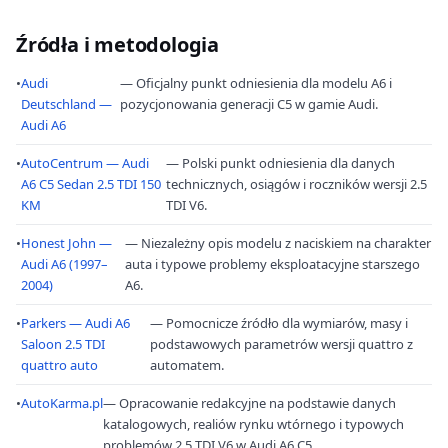
Źródła i metodologia
•
Audi
— Oficjalny punkt odniesienia dla modelu A6 i
Deutschland —
pozycjonowania generacji C5 w gamie Audi.
Audi A6
•
AutoCentrum — Audi
— Polski punkt odniesienia dla danych
A6 C5 Sedan 2.5 TDI 150
technicznych, osiągów i roczników wersji 2.5
KM
TDI V6.
•
Honest John —
— Niezależny opis modelu z naciskiem na charakter
Audi A6 (1997–
auta i typowe problemy eksploatacyjne starszego
2004)
A6.
•
Parkers — Audi A6
— Pomocnicze źródło dla wymiarów, masy i
Saloon 2.5 TDI
podstawowych parametrów wersji quattro z
quattro auto
automatem.
•
AutoKarma.pl
— Opracowanie redakcyjne na podstawie danych
katalogowych, realiów rynku wtórnego i typowych
problemów 2.5 TDI V6 w Audi A6 C5.