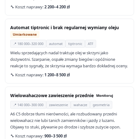
🔧 Koszt naprawy:
2 200–4 200 zł
Automat tiptronic i brak regularnej wymiany oleju
Umiarkowane
📍 180 000–320 000
automat
tiptronic
ATF
Wielu sprzedających nadal traktuje olej w skrzyni jako
dożywotni. Szarpanie, ospałe zmiany biegów i opóźnione
reakcje to sygnały, że skrzynia wymaga bardzo dokładnej oceny.
🔧 Koszt naprawy:
1 200–8 500 zł
Wielowahaczowe zawieszenie przednie
Monitoruj
📍 140 000–300 000
zawieszenie
wahacze
geometria
A6 C5 dobrze tłumi nierówności, ale rozbudowany przedni
wielowahacz nie lubi tanich zamienników i jazdy z luzami.
Objawy to stuki, pływanie po drodze i szybsze zużycie opon.
🔧 Koszt naprawy:
900–3 500 zł