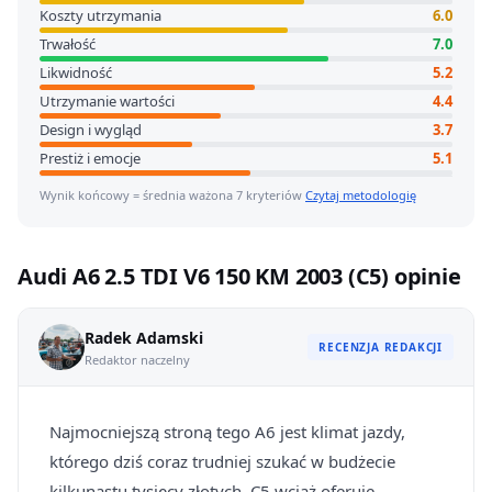
Koszty utrzymania
6.0
Trwałość
7.0
Likwidność
5.2
Utrzymanie wartości
4.4
Design i wygląd
3.7
Prestiż i emocje
5.1
Wynik końcowy = średnia ważona 7 kryteriów
Czytaj metodologię
Audi A6 2.5 TDI V6 150 KM 2003 (C5) opinie
Radek Adamski
RECENZJA REDAKCJI
Redaktor naczelny
Najmocniejszą stroną tego A6 jest klimat jazdy,
którego dziś coraz trudniej szukać w budżecie
kilkunastu tysięcy złotych. C5 wciąż oferuje