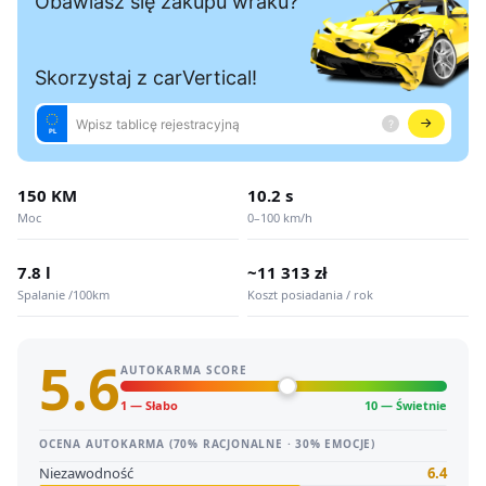
150 KM
10.2 s
Moc
0–100 km/h
7.8 l
~11 313 zł
Spalanie /100km
Koszt posiadania / rok
5.6
AUTOKARMA SCORE
1 — Słabo
10 — Świetnie
OCENA AUTOKARMA (70% RACJONALNE · 30% EMOCJE)
Niezawodność
6.4