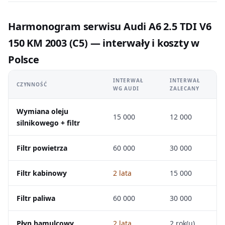
Harmonogram serwisu Audi A6 2.5 TDI V6
150 KM 2003 (C5) — interwały i koszty w
Polsce
INTERWAŁ
INTERWAŁ
CZYNNOŚĆ
WG AUDI
ZALECANY
Wymiana oleju
15 000
12 000
silnikowego + filtr
Filtr powietrza
60 000
30 000
Filtr kabinowy
2 lata
15 000
Filtr paliwa
60 000
30 000
Płyn hamulcowy
2 lata
2 rok(u)