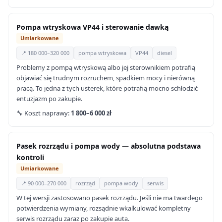
Pompa wtryskowa VP44 i sterowanie dawką
Umiarkowane
📍 180 000–320 000
pompa wtryskowa
VP44
diesel
Problemy z pompą wtryskową albo jej sterownikiem potrafią
objawiać się trudnym rozruchem, spadkiem mocy i nierówną
pracą. To jedna z tych usterek, które potrafią mocno schłodzić
entuzjazm po zakupie.
🔧 Koszt naprawy:
1 800–6 000 zł
Pasek rozrządu i pompa wody — absolutna podstawa
kontroli
Umiarkowane
📍 90 000–270 000
rozrząd
pompa wody
serwis
W tej wersji zastosowano pasek rozrządu. Jeśli nie ma twardego
potwierdzenia wymiany, rozsądnie wkalkulować kompletny
serwis rozrządu zaraz po zakupie auta.