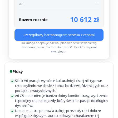
AC
—
10 612 zł
Razem rocznie
Szczegółowy harmonogram serwisu z cenami
Kalkulacja obejmuje paliwo, planowe serwisowanie wg
harmonogramu producenta oraz OC. Bez AC i napraw
awaryjnych.
Plusy
Silnik V6 pracuje wyraźnie kulturalniej i ciszej niż typowe
✓
czterocylindrowe diesle z końca lat dziewięćdziesiątych oraz
początku dwutysięcznych.
A6 C5 nadal oferuje bardzo dobry komfort trasy, wyciszenie
✓
i spokojny charakter jazdy, który świetnie pasuje do długich
dystansów.
Napęd quattro poprawia trakcję przez cały rok i dobrze
✓
współgra z cięższym, autostradowym charakterem tej