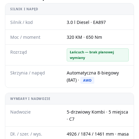
SILNIK I NAPĘD
Silnik / kod
3.0 l Diesel · EA897
Moc / moment
320 KM · 650 Nm
Rozrząd
Łańcuch — brak planowej
wymiany
Skrzynia / napęd
Automatyczna 8-biegowy
(8AT) ·
AWD
WYMIARY I NADWOZIE
Nadwozie
5-drzwiowy Kombi · 5 miejsca
· C7
Dł. / szer. / wys.
4926 / 1874 / 1461 mm · masa