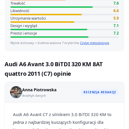
Trwałość
7.6
Likwidność
6.6
Utrzymanie wartości
5.9
Design i wygląd
7.1
Prestiż i emocje
7.2
Wynik końcowy = średnia ważona 7 kryteriów
Czytaj metodologię
Audi A6 Avant 3.0 BiTDI 320 KM 8AT
quattro 2011 (C7) opinie
Anna Piotrowska
RECENZJA REDAKCJI
Analityk danych
Audi A6 Avant C7 z silnikiem 3.0 BiTDI 320 KM to
jedna z najbardziej kuszących konfiguracji dla