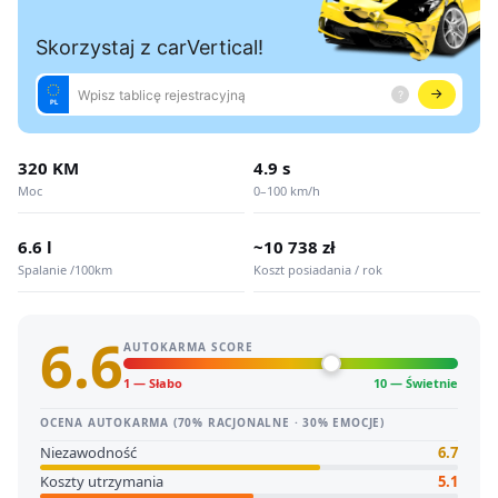
320 KM
4.9 s
Moc
0–100 km/h
6.6 l
~10 738 zł
Spalanie /100km
Koszt posiadania / rok
6.6
AUTOKARMA SCORE
1 — Słabo
10 — Świetnie
OCENA AUTOKARMA (70% RACJONALNE · 30% EMOCJE)
Niezawodność
6.7
Koszty utrzymania
5.1