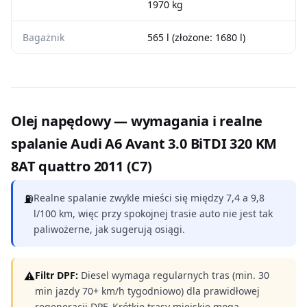
1970 kg
Bagażnik
565 l (złożone: 1680 l)
Olej napędowy — wymagania i realne
spalanie Audi A6 Avant 3.0 BiTDI 320 KM
8AT quattro 2011 (C7)
⛽
Realne spalanie zwykle mieści się między 7,4 a 9,8
l/100 km, więc przy spokojnej trasie auto nie jest tak
paliwożerne, jak sugerują osiągi.
⚠
Filtr DPF:
Diesel wymaga regularnych tras (min. 30
min jazdy 70+ km/h tygodniowo) dla prawidłowej
regeneracji DPF. Krótkie trasy miejskie mogą