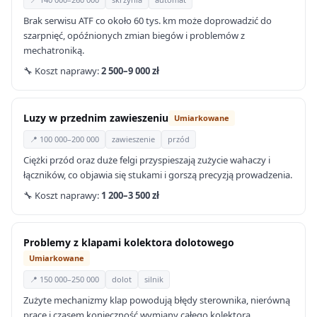
Brak serwisu ATF co około 60 tys. km może doprowadzić do
szarpnięć, opóźnionych zmian biegów i problemów z
mechatroniką.
🔧 Koszt naprawy:
2 500–9 000 zł
Luzy w przednim zawieszeniu
Umiarkowane
📍 100 000–200 000
zawieszenie
przód
Ciężki przód oraz duże felgi przyspieszają zużycie wahaczy i
łączników, co objawia się stukami i gorszą precyzją prowadzenia.
🔧 Koszt naprawy:
1 200–3 500 zł
Problemy z klapami kolektora dolotowego
Umiarkowane
📍 150 000–250 000
dolot
silnik
Zużyte mechanizmy klap powodują błędy sterownika, nierówną
pracę i czasem konieczność wymiany całego kolektora.