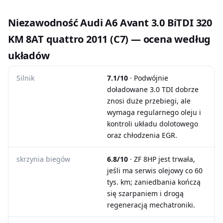
Niezawodność Audi A6 Avant 3.0 BiTDI 320
KM 8AT quattro 2011 (C7) — ocena według
układów
Silnik
7.1/10
· Podwójnie
doładowane 3.0 TDI dobrze
znosi duże przebiegi, ale
wymaga regularnego oleju i
kontroli układu dolotowego
oraz chłodzenia EGR.
skrzynia biegów
6.8/10
· ZF 8HP jest trwała,
jeśli ma serwis olejowy co 60
tys. km; zaniedbania kończą
się szarpaniem i drogą
regeneracją mechatroniki.