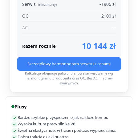
Serwis
~1906 zł
(niezależny)
OC
2100 zł
AC
—
10 144 zł
Razem rocznie
Szczegółowy harmonogram serwisu z cenami
Kalkulacja obejmuje paliwo, planowe serwisowanie wg
harmonogramu producenta oraz OC. Bez AC i napraw
awaryjnych.
Plusy
Bardzo szybkie przyspieszenie jak na duże kombi.
✓
Wysoka kultura pracy silnika V6.
✓
Świetna elastyczność w trasie i podczas wyprzedzania.
✓
Dobra trakcja dzięki quattro.
✓