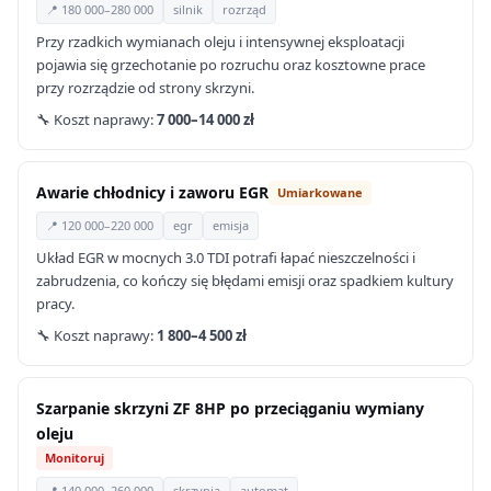
📍 180 000–280 000
silnik
rozrząd
Przy rzadkich wymianach oleju i intensywnej eksploatacji
pojawia się grzechotanie po rozruchu oraz kosztowne prace
przy rozrządzie od strony skrzyni.
🔧 Koszt naprawy:
7 000–14 000 zł
Awarie chłodnicy i zaworu EGR
Umiarkowane
📍 120 000–220 000
egr
emisja
Układ EGR w mocnych 3.0 TDI potrafi łapać nieszczelności i
zabrudzenia, co kończy się błędami emisji oraz spadkiem kultury
pracy.
🔧 Koszt naprawy:
1 800–4 500 zł
Szarpanie skrzyni ZF 8HP po przeciąganiu wymiany
oleju
Monitoruj
📍 140 000–260 000
skrzynia
automat