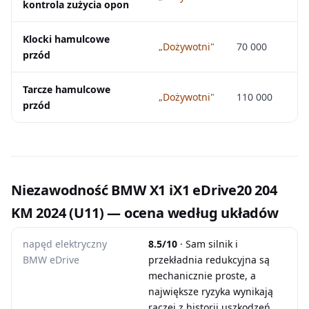
kontrola zużycia opon
Klocki hamulcowe
„Dożywotni"
70 000
przód
Tarcze hamulcowe
„Dożywotni"
110 000
przód
Niezawodność BMW X1 iX1 eDrive20 204
KM 2024 (U11) — ocena według układów
napęd elektryczny
8.5/10
· Sam silnik i
BMW eDrive
przekładnia redukcyjna są
mechanicznie proste, a
największe ryzyka wynikają
raczej z historii uszkodzeń