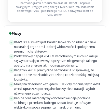
harmonogramu producenta oraz OC. Bez AC i napraw
awaryjnych. Przyjęto cenę energii 1,20 zł/kWh (mix ładowania
domowego ~70% i publicznego AC). DC podwyższa koszt do
~2,50 zł/kWh.
Plusy
BMW iX1 eDrive20 jest bardzo łatwe do polubienia dzięki
✓
naturalnej ergonomii, dobrej widoczności i spokojnemu
premium charakterowi.
Podstawowy napęd 204 KM w codziennym ruchu okazuje
✓
się wystarczająco żwawy, a przy tym nie generuje takiego
apetytu na energię jak mocniejsze odmiany.
Bagażnik 490 l i praktyczne nadwozie SUV sprawiają, że
✓
auto dobrze radzi sobie z rodzinną codziennością i miejską
logistyką.
Mniejsza złożoność względem PHEV czy mocniejszych AWD
✓
wersji upraszcza potencjalne koszty eksploatacji i wybór
używanego egzemplarza.
Kabina oraz materiały wykończeniowe dają poczucie
✓
solidnego premium, którego często brakuje tańszym
elektrykom spoza segmentu marek premium.