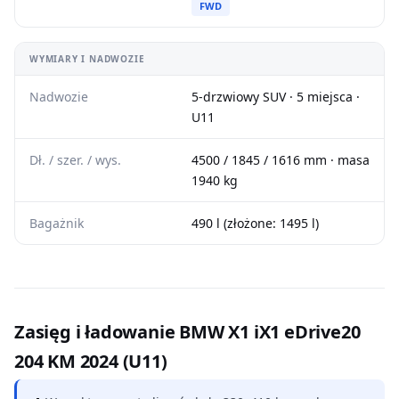
FWD
WYMIARY I NADWOZIE
Nadwozie
5-drzwiowy SUV · 5 miejsca ·
U11
Dł. / szer. / wys.
4500 / 1845 / 1616 mm · masa
1940 kg
Bagażnik
490 l (złożone: 1495 l)
Zasięg i ładowanie BMW X1 iX1 eDrive20
204 KM 2024 (U11)