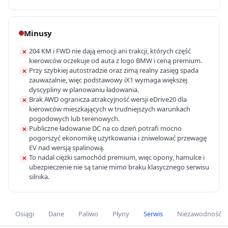
Minusy
204 KM i FWD nie dają emocji ani trakcji, których część
✕
kierowców oczekuje od auta z logo BMW i ceną premium.
Przy szybkiej autostradzie oraz zimą realny zasięg spada
✕
zauważalnie, więc podstawowy iX1 wymaga większej
dyscypliny w planowaniu ładowania.
Brak AWD ogranicza atrakcyjność wersji eDrive20 dla
✕
kierowców mieszkających w trudniejszych warunkach
pogodowych lub terenowych.
Publiczne ładowanie DC na co dzień potrafi mocno
✕
pogorszyć ekonomikę użytkowania i zniwelować przewagę
EV nad wersją spalinową.
To nadal ciężki samochód premium, więc opony, hamulce i
✕
ubezpieczenie nie są tanie mimo braku klasycznego serwisu
silnika.
Osiągi
Dane
Paliwo
Płyny
Serwis
Niezawodność