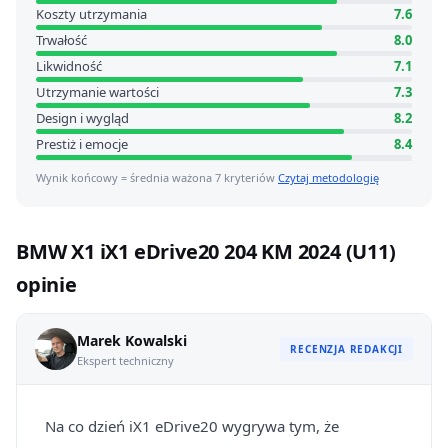
Koszty utrzymania
7.6
Trwałość
8.0
Likwidność
7.1
Utrzymanie wartości
7.3
Design i wygląd
8.2
Prestiż i emocje
8.4
Wynik końcowy = średnia ważona 7 kryteriów
Czytaj metodologię
BMW X1 iX1 eDrive20 204 KM 2024 (U11)
opinie
Marek Kowalski
RECENZJA REDAKCJI
Ekspert techniczny
Na co dzień iX1 eDrive20 wygrywa tym, że