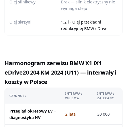
Olej silnikowy
Brak — silnik elektryczny nie
wymaga oleju
Olej skrzyni
1.2 l · Olej przekładni
redukcyjnej BMW eDrive
Harmonogram serwisu BMW X1 iX1
eDrive20 204 KM 2024 (U11) — interwały i
koszty w Polsce
INTERWAŁ
INTERWAŁ
CZYNNOŚĆ
WG BMW
ZALECANY
Przegląd okresowy EV +
2 lata
30 000
diagnostyka HV