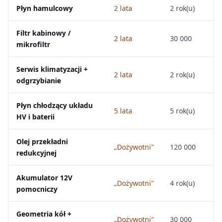
Płyn hamulcowy
2 lata
2 rok(u)
Filtr kabinowy /
2 lata
30 000
mikrofiltr
Serwis klimatyzacji +
2 lata
2 rok(u)
odgrzybianie
Płyn chłodzący układu
5 lata
5 rok(u)
HV i baterii
Olej przekładni
„Dożywotni"
120 000
redukcyjnej
Akumulator 12V
„Dożywotni"
4 rok(u)
pomocniczy
Geometria kół +
„Dożywotni"
30 000