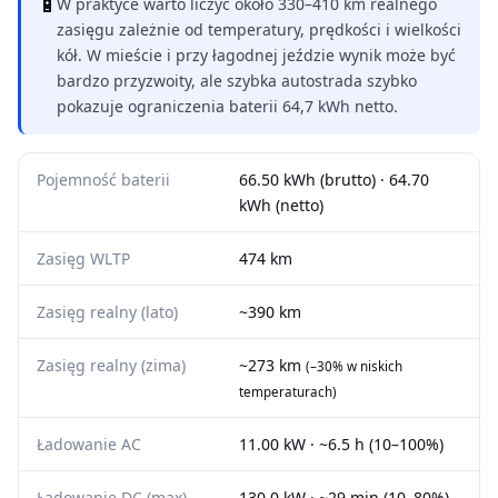
🔋
W praktyce warto liczyć około 330–410 km realnego
zasięgu zależnie od temperatury, prędkości i wielkości
kół. W mieście i przy łagodnej jeździe wynik może być
bardzo przyzwoity, ale szybka autostrada szybko
pokazuje ograniczenia baterii 64,7 kWh netto.
Pojemność baterii
66.50 kWh (brutto) · 64.70
kWh (netto)
Zasięg WLTP
474 km
Zasięg realny (lato)
~390 km
Zasięg realny (zima)
~273 km
(–30% w niskich
temperaturach)
Ładowanie AC
11.00 kW · ~6.5 h (10–100%)
Ładowanie DC (max)
130.0 kW · ~29 min (10–80%)