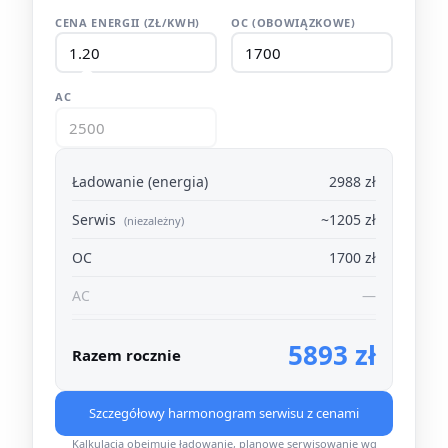
CENA ENERGII (ZŁ/KWH)
OC (OBOWIĄZKOWE)
AC
Ładowanie (energia)
2988 zł
Serwis
~1205 zł
(niezależny)
OC
1700 zł
AC
—
5893 zł
Razem rocznie
Szczegółowy harmonogram serwisu z cenami
Kalkulacja obejmuje ładowanie, planowe serwisowanie wg