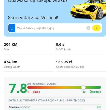
204 KM
8.6 s
Moc
0–100 km/h
474 km
~2 905 zł
Zasięg WLTP
Koszt posiadania / rok
7.8
AUTOKARMA SCORE
1 — Słabo
10 — Świetnie
OCENA AUTOKARMA (70% RACJONALNE · 30% EMOCJE)
Niezawodność
8.0