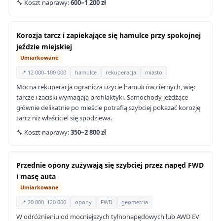
🔧 Koszt naprawy:
600–1 200 zł
Korozja tarcz i zapiekające się hamulce przy spokojnej
jeździe miejskiej
Umiarkowane
📍 12 000–100 000
hamulce
rekuperacja
miasto
Mocna rekuperacja ogranicza użycie hamulców ciernych, więc
tarcze i zaciski wymagają profilaktyki. Samochody jeżdżące
głównie delikatnie po mieście potrafią szybciej pokazać korozję
tarcz niż właściciel się spodziewa.
🔧 Koszt naprawy:
350–2 800 zł
Przednie opony zużywają się szybciej przez napęd FWD
i masę auta
Umiarkowane
📍 20 000–120 000
opony
FWD
geometria
W odróżnieniu od mocniejszych tylnonapędowych lub AWD EV