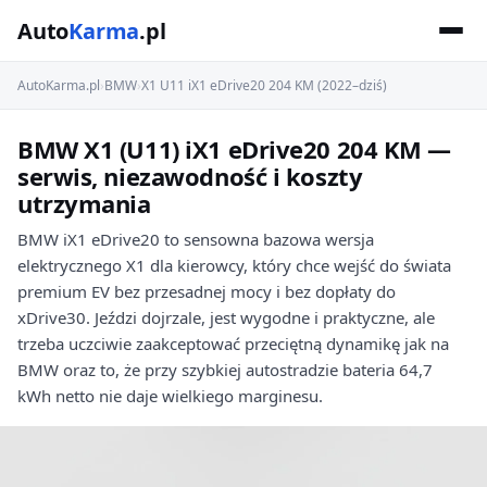
Auto
Karma
.pl
AutoKarma.pl
›
BMW
›
X1 U11 iX1 eDrive20 204 KM (2022–dziś)
BMW X1 (U11) iX1 eDrive20 204 KM —
serwis, niezawodność i koszty
utrzymania
BMW iX1 eDrive20 to sensowna bazowa wersja
elektrycznego X1 dla kierowcy, który chce wejść do świata
premium EV bez przesadnej mocy i bez dopłaty do
xDrive30. Jeździ dojrzale, jest wygodne i praktyczne, ale
trzeba uczciwie zaakceptować przeciętną dynamikę jak na
BMW oraz to, że przy szybkiej autostradzie bateria 64,7
kWh netto nie daje wielkiego marginesu.