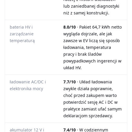
lub zaniedbanej diagnostyki
niż z samej konstrukcji.
bateria HV i
8.0/10
· Pakiet 64,7 kWh netto
zarządzanie
wygląda dojrzale, ale jak
temperaturą
zawsze w EV liczą się sposób
ładowania, temperatura
pracy i brak śladów
powypadkowych ingerencji w
układ HV.
ładowanie AC/DC i
7.7/10
· Układ ładowania
elektronika mocy
zwykle działa poprawnie,
choć przed zakupem warto
potwierdzić sesję AC i DC w
praktyce zamiast ufać samym
deklaracjom sprzedawcy.
akumulator 12 V i
7.4/10
· W codziennym