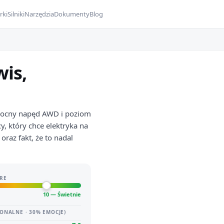
rki
Silniki
Narzędzia
Dokumenty
Blog
is,
 mocny napęd AWD i poziom
, który chce elektryka na
oraz fakt, że to nadal
RE
10 — Świetnie
ONALNE · 30% EMOCJE)