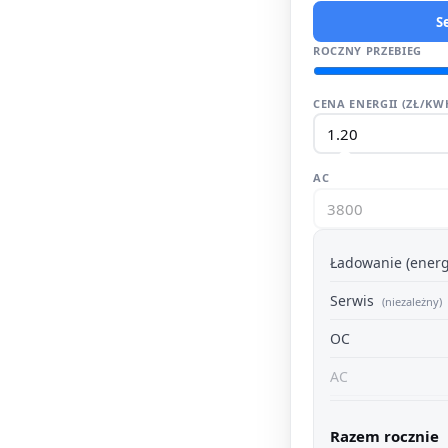
S
ROCZNY PRZEBIEG
CENA ENERGII (ZŁ/KW
AC
Ładowanie (energ
Serwis
(niezależny)
OC
AC
Razem rocznie