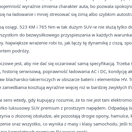
ojemność wyraźnie zmienia charakter auta, bo pozwala spokojnie
 się na ładowanie i mniej stresować się zimą albo szybkim auto
ą osiągi. 523 KM i 765 Nm w tak dużym SUV-ie nie służą tylko d
 wszystkim do bezwysiłkowego przyspieszania w każdych warunkac
y. Największe wrażenie robi to, jak łączy tę dynamikę z ciszą, sp
rtem podróży.
zowe jest, aby nie dać się oczarować samą specyfikacją. Trzeba 
, historię serwisową, poprawność ładowania AC i DC, kondycję a
w blacharsko-lakierniczych w obszarze baterii i elementów HV. 
e zaniedbania kosztują wyraźnie więcej niż w bardziej zwykłych E
sens wtedy, gdy kupujący rozumie, że to nie jest tani elektrom
 tylko luksusowy SUV premium z prostszym napędem. Odpadają świ
zynia o złożonej obsłudze, ale pozostają drogie opony, hamulce, 
zenie oraz wszystko, co wynika z masy i klasy samochodu. Jeśli t
dziej kompletnych premium EV swojej epoki.