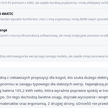
y SUV EV premium z AWD, ale zwykle bardziej prądożerny i mniej efektywny od 
0 4MATIC
z bardzo wysokim komfortem, choć z inną ergonomią i mniej BMW-owym sposob
Range
kurent z mocną infrastrukturą software’ową, ale mniej tradycyjnie premium w odb
rdziej ekstrawagancka wersja tego samego modelu, ale zwykle mniej sensowna ko
jedną z ciekawszych propozycji dla kogoś, kto szuka dużego elekt
romisu w zasięgu typowego dla słabszych wersji. Największą 
j bateria 105,2 kWh netto, która wyraźnie poprawia spokój w trasi
o. Do tego dochodzą świetne osiągi, dojrzałe wyciszenie i wnętr
 materiałów oraz ergonomią. Z drugiej strony, xDrive50 nie przest