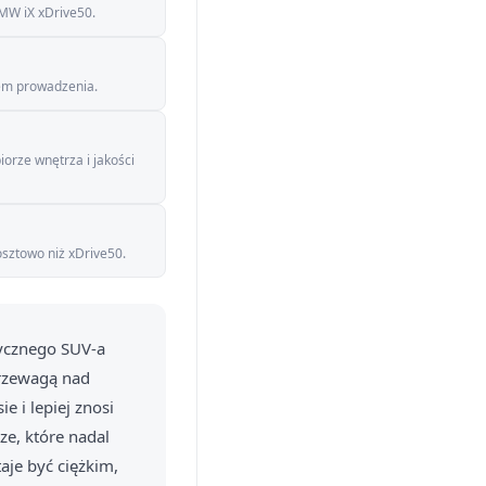
BMW iX xDrive50.
em prowadzenia.
iorze wnętrza i jakości
sztowo niż xDrive50.
rycznego SUV-a
przewagą nad
e i lepiej znosi
ze, które nadal
aje być ciężkim,