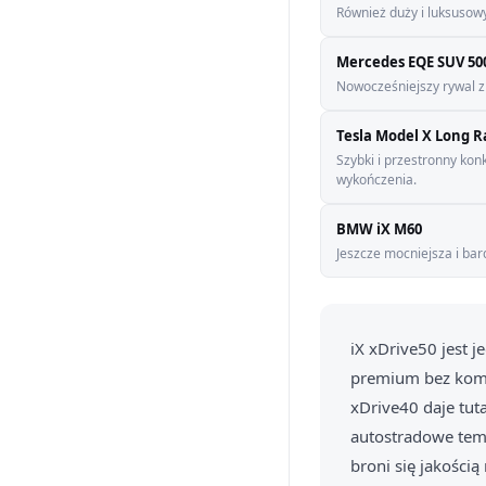
Również duży i luksusow
Mercedes EQE SUV 50
Nowocześniejszy rywal 
Tesla Model X Long 
Szybki i przestronny kon
wykończenia.
BMW iX M60
Jeszcze mocniejsza i ba
iX xDrive50 jest 
premium bez komp
xDrive40 daje tuta
autostradowe temp
broni się jakością