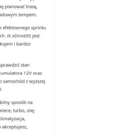
j planować trasę,
stradowym tempem.
o efektownego sprintu
h. iX xDrive50 jest
okojem i bardzo
sprawdzić stan
kumulatora 12V oraz
To samochód z wyższej
V.
obilny sposób na
ece, turbo, olej
klimatyzacja,
o akceptujesz,