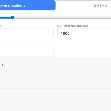
erwis niezależny
ASO BMW
H)
OC (OBOWIĄZKOWE)
ia)