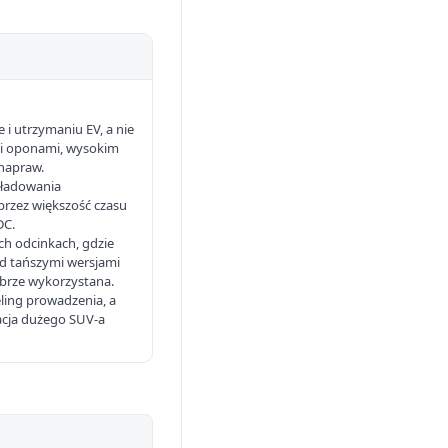
 i utrzymaniu EV, a nie
mi oponami, wysokim
napraw.
 ładowania
rzez większość czasu
DC.
ich odcinkach, gdzie
ad tańszymi wersjami
obrze wykorzystana.
eling prowadzenia, a
lacja dużego SUV-a