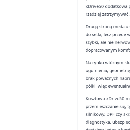
xDrive50 dodatkowa p
rzadziej zatrzymywać
Drugą stroną medalu s
do setki, lecz przede
szybki, ale nie nerwow
dopracowanym komfo
Na rynku wtórnym kluc
ogumienia, geometrię
brak poważnych napra
półki, więc ewentualn
Kosztowo xDrive50 ma 
przemieszczanie się,
silnikowy, DPF czy skr
diagnostyka, ubezpiec
dostajesz jedno z bar