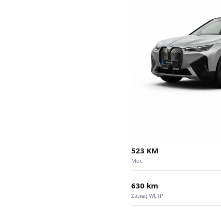
523 KM
Moc
630 km
Zasięg WLTP