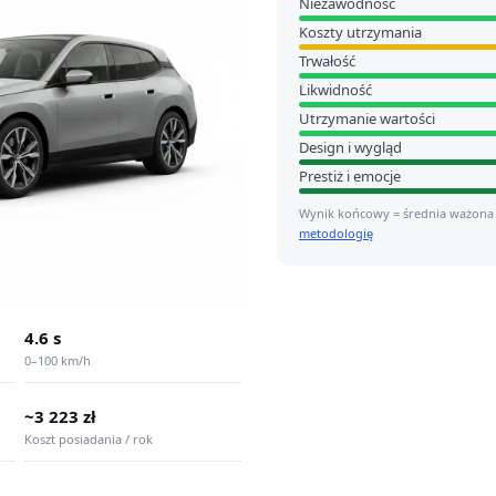
Niezawodność
Koszty utrzymania
Trwałość
Likwidność
Utrzymanie wartości
Design i wygląd
Prestiż i emocje
Wynik końcowy = średnia ważona
metodologię
4.6 s
0–100 km/h
~3 223 zł
Koszt posiadania / rok