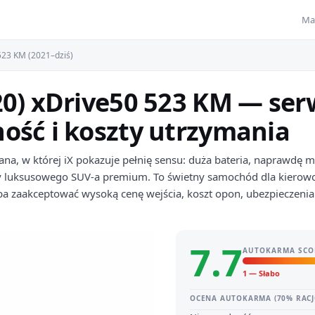
Ma
 523 KM (2021–dziś)
0) xDrive50 523 KM — serw
ość i koszty utrzymania
na, w której iX pokazuje pełnię sensu: duża bateria, naprawdę
y luksusowego SUV-a premium. To świetny samochód dla kierowcy
zeba zaakceptować wysoką cenę wejścia, koszt opon, ubezpieczenia 
7.7
AUTOKARMA SCO
1 — Słabo
OCENA AUTOKARMA (70% RACJ