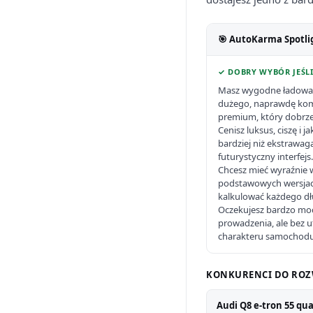
🎯 AutoKarma Spotli
✓ DOBRY WYBÓR JEŚLI
Masz wygodne ładowan
dużego, naprawdę kom
premium, który dobrze 
Cenisz luksus, ciszę i
bardziej niż ekstrawag
futurystyczny interfejs.
Chcesz mieć wyraźnie 
podstawowych wersjach
kalkulować każdego dł
Oczekujesz bardzo mo
prowadzenia, ale bez 
charakteru samochod
KONKURENCI DO ROZ
Audi Q8 e-tron 55 qu