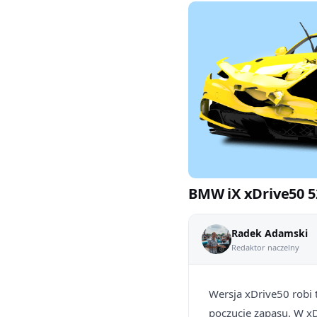
BMW iX xDrive50 52
Radek Adamski
Redaktor naczelny
Wersja xDrive50 robi
poczucie zapasu. W xD