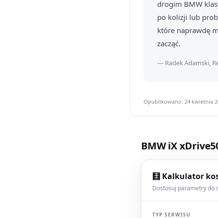
drogim BMW klasy
po kolizji lub pr
które naprawdę ma
zacząć.
— Radek Adamski, Re
Opublikowano: 24 kwietnia 20
BMW iX xDrive50
🧮 Kalkulator ko
Dostosuj parametry do s
TYP SERWISU