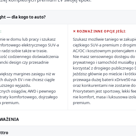
ght — dla kogo to auto?
:
✕ ROZWAŻ INNE OPCJE JEŚLI:
ie w domu lub pracy i szukasz
Szukasz możliwie taniego w zakupie
fortowego elektrycznego SUV-a
ciężkiego SUV-a premium z drogi
radzi sobie także w trasie.
AC/OC i kosztownym potencjałem 
 jakość codziennego doświadczenia
Nie masz sensownego dostępu do
ancki design czy przesadnie
prywatnego i samochód musiałby p
korzystać z drogiego publicznego 
większy margines zasięgu niż w
Jeździsz głównie po mieście i krótk
 dużych EV i nie chcesz ciągle
przewaga dużej baterii xDrive50 n
uższego wyjazdu.
oraz konkurentami nie zostanie d
cnych osiągów, AWD i pewnego
Priorytetem jest sportowy, lekki fe
utraty komfortowego, dojrzałego
nie komfort, masa i luksusowa izo
u premium.
premium.
WAŻENIA
attro