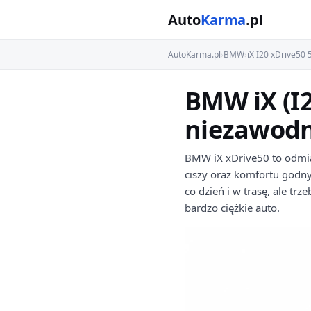
Auto
Karma
.pl
AutoKarma.pl
›
BMW
›
iX I20 xDrive50
BMW iX (I2
niezawodn
BMW iX xDrive50 to odmia
ciszy oraz komfortu godn
co dzień i w trasę, ale tr
bardzo ciężkie auto.