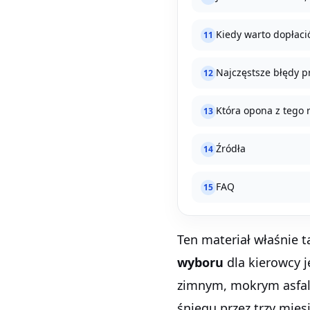
Kiedy warto dopłaci
11
Najczęstsze błędy 
12
Która opona z tego 
13
Źródła
14
FAQ
15
Ten materiał właśnie t
wyboru
dla kierowcy j
zimnym, mokrym asfalc
śniegu przez trzy mie