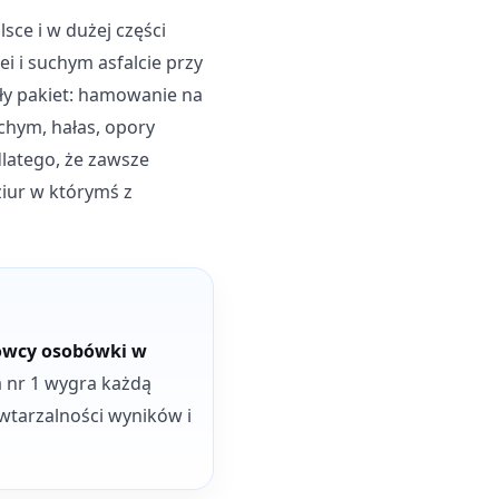
lsce i w dużej części
i i suchym asfalcie przy
ały pakiet: hamowanie na
hym, hałas, opory
latego, że zawsze
dziur w którymś z
rowcy osobówki w
ja nr 1 wygra każdą
owtarzalności wyników i