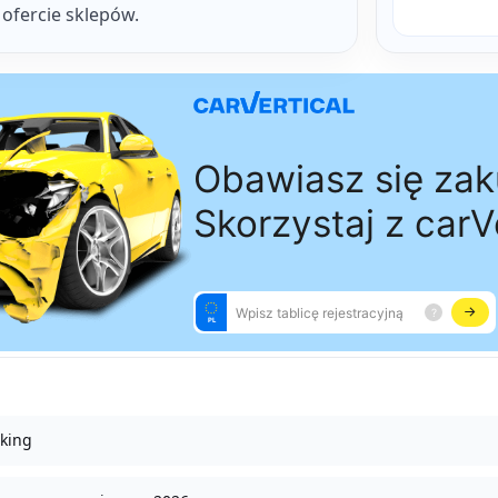
j ofercie sklepów.
nking