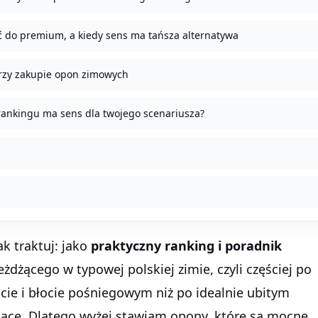
ć do premium, a kiedy sens ma tańsza alternatywa
przy zakupie opon zimowych
rankingu ma sens dla twojego scenariusza?
ak traktuj: jako
praktyczny ranking i poradnik
eżdżącego w typowej polskiej zimie, czyli częściej po
ie i błocie pośniegowym niż po idealnie ubitym
siące. Dlatego wyżej stawiam opony, które są mocne