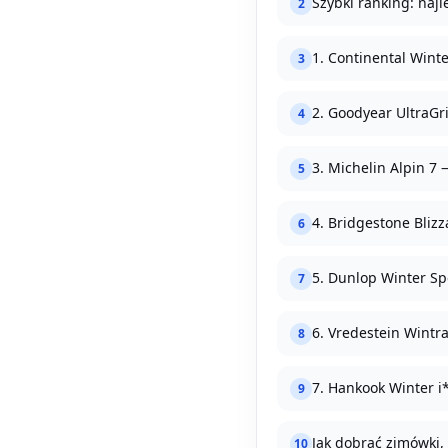
Szybki ranking: naj
2
1. Continental Wint
3
2. Goodyear UltraGri
4
3. Michelin Alpin 7
5
4. Bridgestone Bli
6
5. Dunlop Winter Sp
7
6. Vredestein Wintr
8
7. Hankook Winter 
9
Jak dobrać zimówki,
10