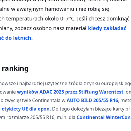
lne w awaryjnym hamowaniu i nie robią się
h temperaturach około 0–7°C. Jeśli chcesz domknąć
iany, zobacz osobno nasz materiał
kiedy zakładać
ć do letnich
.
n ranking
nowsze i najbardziej użyteczne źródła z rynku europejskie
mowanie
wyników ADAC 2025 przez Stiftung Warentest
, 
a o zwycięstwie Continentala w
AUTO BILD 205/55 R16
, met
e
etykiety UE dla opon
. Do tego dołożyłam bieżące karty p
m rozmiarze 205/55 R16, m.in. dla
Continental WinterCont