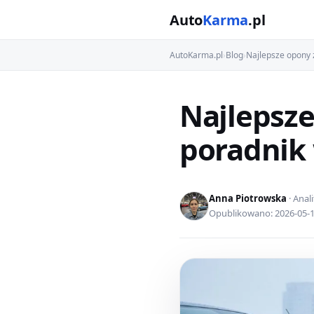
Auto
Karma
.pl
AutoKarma.pl
›
Blog
›
Najlepsze opony 
Najlepsze
poradnik
Anna Piotrowska
· Anal
Opublikowano: 2026-05-16