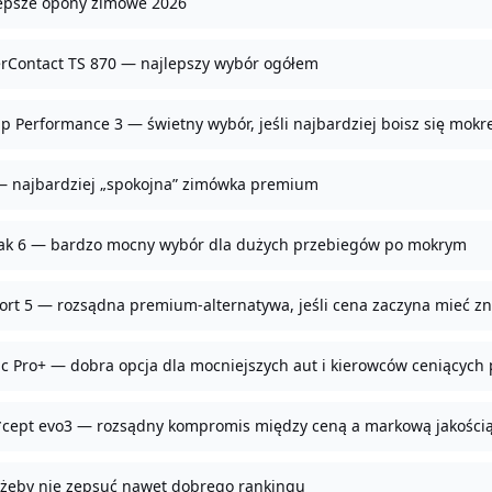
lepsze opony zimowe 2026
erContact TS 870 — najlepszy wybór ogółem
p Performance 3 — świetny wybór, jeśli najbardziej boisz się mokre
 — najbardziej „spokojna” zimówka premium
zzak 6 — bardzo mocny wybór dla dużych przebiegów po mokrym
ort 5 — rozsądna premium-alternatywa, jeśli cena zaczyna mieć z
ac Pro+ — dobra opcja dla mocniejszych aut i kierowców ceniących
i*cept evo3 — rozsądny kompromis między ceną a markową jakości
 żeby nie zepsuć nawet dobrego rankingu