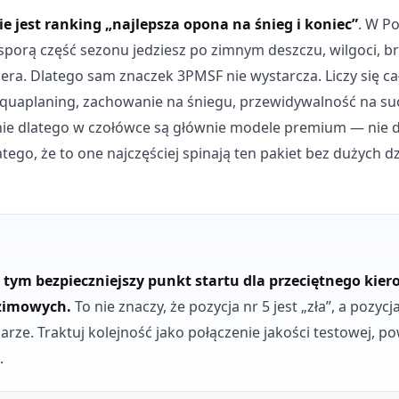
ie jest ranking „najlepsza opona na śnieg i koniec”
. W Po
porą część sezonu jedziesz po zimnym deszczu, wilgoci, bre
zera. Dlatego sam znaczek 3PMSF nie wystarcza. Liczy się c
uaplaning, zachowanie na śniegu, przewidywalność na suc
śnie dlatego w czołówce są głównie modele premium — nie d
latego, że to one najczęściej spinają ten pakiet bez dużych 
 tym bezpieczniejszy punkt startu dla przeciętnego kie
zimowych.
To nie znaczy, że pozycja nr 5 jest „zła”, a pozyc
ze. Traktuj kolejność jako połączenie jakości testowej, p
.