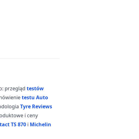
go: przegląd
testów
omówienie
testu Auto
odologia
Tyre Reviews
roduktowe i ceny
act TS 870
i
Michelin