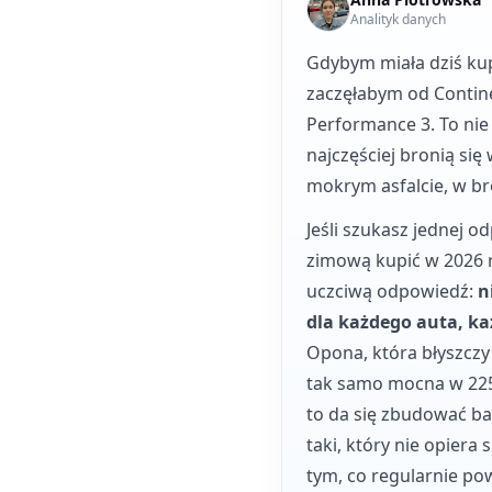
Analityk danych
Gdybym miała dziś kup
zaczęłabym od Contine
Performance 3. To nie 
najczęściej bronią si
mokrym asfalcie, w b
Jeśli szukasz jednej o
zimową kupić w 2026 r
uczciwą odpowiedź:
n
dla każdego auta, każ
Opona, która błyszczy
tak samo mocna w 225
to da się zbudować b
taki, który nie opiera
tym, co regularnie pow