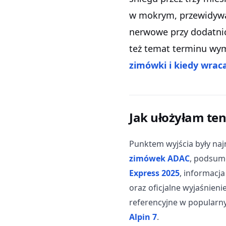
w mokrym, przewidywa
nerwowe przy dodatnic
też temat terminu wym
zimówki i kiedy wraca
Jak ułożyłam te
Punktem wyjścia były naj
zimówek ADAC
, podsu
Express 2025
, informacj
oraz oficjalne wyjaśnieni
referencyjne w popularny
Alpin 7
.