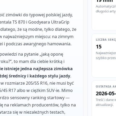
Automatyczni
długości arty
ić zimówki do typowej polskiej jazdy,
ntala TS 870 i Goodyeara UltraGrip
dlatego, że są modne, tylko dlatego, że
ę w najważniejszym miejscu: na zimnym
LICZBA SEKC
rei i podczas awaryjnego hamowania.
15
Najważniejsz
dpowiedzi na pytanie „jaką oponę
szybko prze
oku?”, to mam dla ciebie krótką i
ie istnieje jedna najlepsza zimówka
dej średnicy i każdego stylu jazdy
.
 w rozmiarze 205/55 R16, nie musi być
OSTATNIA A
/45 R17 albo w ciężkim SUV-ie. Mimo
2026-05
ardzo sensowny ranking startowy —
Treść i dane 
 się na reklamach producentów, tylko na
aktualizacji.
tarza się w niezależnych testach,