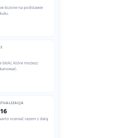
e liczone na podstawie
kułu.
JI
e bloki, które możesz
skanować.
KTUALIZACJA
-16
warto oceniać razem z datą