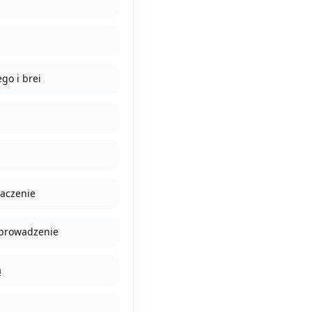
go i brei
naczenie
 prowadzenie
ą