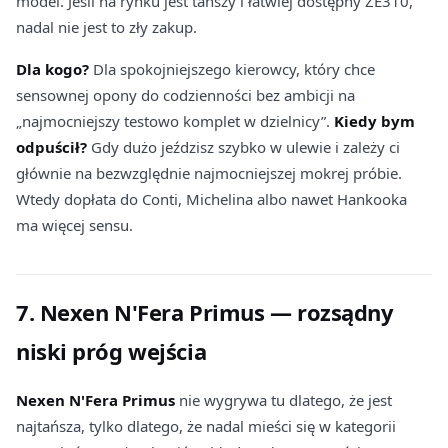
model. Jeśli na rynku jest tańszy i łatwiej dostępny ZE310,
nadal nie jest to zły zakup.
Dla kogo?
Dla spokojniejszego kierowcy, który chce
sensownej opony do codzienności bez ambicji na
„najmocniejszy testowo komplet w dzielnicy”.
Kiedy bym
odpuścił?
Gdy dużo jeździsz szybko w ulewie i zależy ci
głównie na bezwzględnie najmocniejszej mokrej próbie.
Wtedy dopłata do Conti, Michelina albo nawet Hankooka
ma więcej sensu.
7. Nexen N'Fera Primus — rozsądny
niski próg wejścia
Nexen N'Fera Primus
nie wygrywa tu dlatego, że jest
najtańsza, tylko dlatego, że nadal mieści się w kategorii