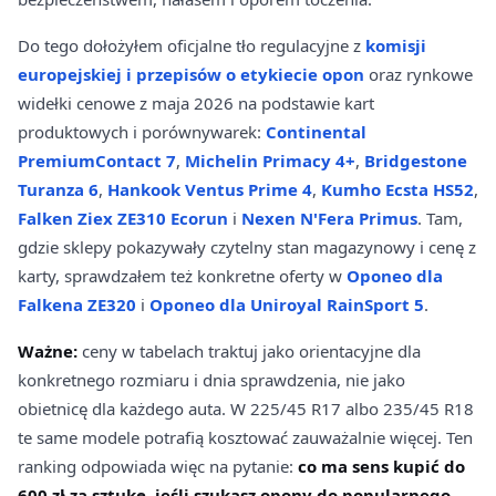
Do tego dołożyłem oficjalne tło regulacyjne z
komisji
europejskiej i przepisów o etykiecie opon
oraz rynkowe
widełki cenowe z maja 2026 na podstawie kart
produktowych i porównywarek:
Continental
PremiumContact 7
,
Michelin Primacy 4+
,
Bridgestone
Turanza 6
,
Hankook Ventus Prime 4
,
Kumho Ecsta HS52
,
Falken Ziex ZE310 Ecorun
i
Nexen N'Fera Primus
. Tam,
gdzie sklepy pokazywały czytelny stan magazynowy i cenę z
karty, sprawdzałem też konkretne oferty w
Oponeo dla
Falkena ZE320
i
Oponeo dla Uniroyal RainSport 5
.
Ważne:
ceny w tabelach traktuj jako orientacyjne dla
konkretnego rozmiaru i dnia sprawdzenia, nie jako
obietnicę dla każdego auta. W 225/45 R17 albo 235/45 R18
te same modele potrafią kosztować zauważalnie więcej. Ten
ranking odpowiada więc na pytanie:
co ma sens kupić do
600 zł za sztukę, jeśli szukasz opony do popularnego