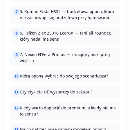
5. Kumho Ecsta HS52 — budżetowa opona, która
7
nie zachowuje się budżetowo przy hamowaniu
6. Falken Ziex ZE310 Ecorun — tani all-rounder,
8
który nadal ma sens
7. Nexen N'Fera Primus — rozsądny niski próg
9
wejścia
Którą oponę wybrać do swojego scenariusza?
10
Czy etykieta UE wystarczy do zakupu?
11
Kiedy warto dopłacić do premium, a kiedy nie ma
12
to sensu?
Na co patrzeć poza samym modelem opony?
13