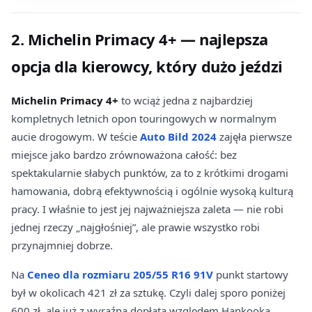
2. Michelin Primacy 4+ — najlepsza
opcja dla kierowcy, który dużo jeździ
Michelin Primacy 4+
to wciąż jedna z najbardziej
kompletnych letnich opon touringowych w normalnym
aucie drogowym. W teście
Auto Bild 2024
zajęła pierwsze
miejsce jako bardzo zrównoważona całość: bez
spektakularnie słabych punktów, za to z krótkimi drogami
hamowania, dobrą efektywnością i ogólnie wysoką kulturą
pracy. I właśnie to jest jej najważniejsza zaleta — nie robi
jednej rzeczy „najgłośniej”, ale prawie wszystko robi
przynajmniej dobrze.
Na
Ceneo dla rozmiaru 205/55 R16 91V
punkt startowy
był w okolicach 421 zł za sztukę. Czyli dalej sporo poniżej
600 zł, ale już z wyraźną dopłatą względem Hankooka,