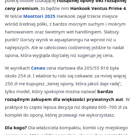
polecę osobie szukającej
rozsądnej opony bez rozsądnej
ceny premium
, to będzie nim
Hankook Ventus Prime 4
.
W teście
Moottori 2025
Hankook zajął trzecie miejsce
wśród średniej półki, z bardzo mocnym suchym i mokrym
hamowaniem oraz świetnym wet handlingiem. Słabszy
punkt? Gorszy wynik w aquaplaningu na wprost niż u
najlepszych. Ale w całościowo codziennej jeździe to nadal
opona, która wygląda dojrzalej niż sugeruje jej cena.
W wynikach
Ceneo
cena startowa dla 205/55 R16 była
około 254 zł. I właśnie tu robi się ciekawie: za mniej więcej
250 zł nie kupujesz „taniej opony, która jakoś daje radę”,
tylko model, który spokojnie można nazwać
bardzo
rozsądnym zakupem dla większości prywatnych aut
. W
praktyce to często lepsza decyzja niż dopłata 600–700 zł za
komplet do opony, której przewagi nie wykorzystasz.
Dla kogo?
Dla właściciela kompaktu, kombi czy miejskiego