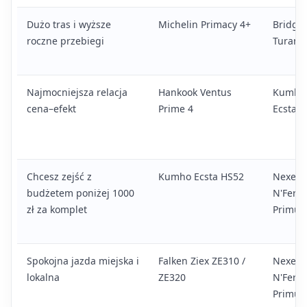
Dużo tras i wyższe
Michelin Primacy 4+
Bridge
roczne przebiegi
Turanz
Najmocniejsza relacja
Hankook Ventus
Kumho
cena–efekt
Prime 4
Ecsta 
Chcesz zejść z
Kumho Ecsta HS52
Nexen
budżetem poniżej 1000
N'Fera
zł za komplet
Primus
Spokojna jazda miejska i
Falken Ziex ZE310 /
Nexen
lokalna
ZE320
N'Fera
Primus