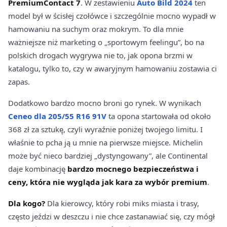
PremiumContact 7
. W zestawieniu
Auto Bild 2024
ten
model był w ścisłej czołówce i szczególnie mocno wypadł w
hamowaniu na suchym oraz mokrym. To dla mnie
ważniejsze niż marketing o „sportowym feelingu”, bo na
polskich drogach wygrywa nie to, jak opona brzmi w
katalogu, tylko to, czy w awaryjnym hamowaniu zostawia ci
zapas.
Dodatkowo bardzo mocno broni go rynek. W wynikach
Ceneo dla 205/55 R16 91V
ta opona startowała od około
368 zł za sztukę, czyli wyraźnie poniżej twojego limitu. I
właśnie to pcha ją u mnie na pierwsze miejsce. Michelin
może być nieco bardziej „dystyngowany”, ale Continental
daje kombinację
bardzo mocnego bezpieczeństwa i
ceny, która nie wygląda jak kara za wybór premium
.
Dla kogo?
Dla kierowcy, który robi miks miasta i trasy,
często jeździ w deszczu i nie chce zastanawiać się, czy mógł