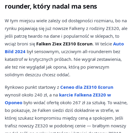
rounder, który nadal ma sens
W tym miejscu wiele zależy od dostępności rozmiaru, bo na
rynku pojawiają się już nowsze Falkeny z rodziny ZE320, ale
jeśli patrzę twardo na dane i popularność w sklepach, to
wciąż broni się
Falken Ziex ZE310 Ecorun
. W teście
Auto
Bild 2024
był sensownym, uczciwym all-rounderem bez
katastrof w krytycznych próbach. Nie wygrał zestawienia,
ale też nie wyglądał jak opona, którą po pierwszym
solidnym deszczu chcesz oddać.
Rynkowo punkt startowy z
Ceneo dla ZE310 Ecorun
wynosił około 240 zł, a na
karcie Falkena ZE320 w
Oponeo
było widać ofertę około 267 zł za sztukę. To ważne,
bo pokazuje, że Falken siedzi dziś dokładnie w strefie, w
której szukasz kompromisu między ceną a spokojem. Jeśli
trafisz nowszy ZE320 w podobnej cenie — brałbym nowszy