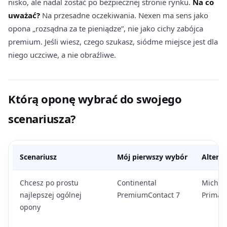
nisko, ale nadal zostać po bezpiecznej stronie rynku.
Na co
uważać?
Na przesadne oczekiwania. Nexen ma sens jako
opona „rozsądna za te pieniądze”, nie jako cichy zabójca
premium. Jeśli wiesz, czego szukasz, siódme miejsce jest dla
niego uczciwe, a nie obraźliwe.
Którą oponę wybrać do swojego
scenariusza?
Scenariusz
Mój pierwszy wybór
Altern
Chcesz po prostu
Continental
Michel
najlepszej ogólnej
PremiumContact 7
Primac
opony