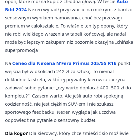
opon, które można kupić z chłodną głową. W teście
Auto
Bild 2024
Nexen wypadł przyzwoicie na mokrym, z bardzo
sensownym wynikiem hamowania, choć bez przewagi
premium w całokształcie. To właśnie ten typ opony, który
nie robi wielkiego wrażenia w tabeli końcowej, ale nadal
może być lepszym zakupem niż pozornie okazyjna „chińska
superpromocja”.
Na
Ceneo dla Nexena N'Fera Primus 205/55 R16
punkt
wejścia był w okolicach 242 zł za sztukę. To niemal
dokładnie ta strefa, w której prywatny kierowca zaczyna
zadawać sobie pytanie: „czy warto dopłacać 400–500 zł do
kompletu?”. Czasem warto. Ale jeśli auto robi spokojną
codzienność, nie jest ciężkim SUV-em i nie szukasz
sportowego feedbacku, Nexen wygląda jak uczciwa
odpowiedź na pytanie o sensowny budżet.
Dla kogo?
Dla kierowcy, który chce zmieścić się możliwie