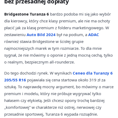
bez przesadnej dopłaty
Bridgestone Turanza 6
bardzo podoba mi się jako wybór
dla kierowcy, który chce klasy premium, ale nie ma ochoty
płacić jak za klasę premium z folderu marketingowego. W
zestawieniu
Auto Bild 2024
był na podium, a
ADAC
również stawia Bridgestone w ścisłej grupie
najmocniejszych marek w tym rozmiarze. To dla mnie
sygnał, że nie mówimy o oponie z jedną mocną cechą, tylko
o realnym, bezpiecznym all-rounderze.
Do tego dochodzi rynek. W wynikach
Ceneo dla Turanzy 6
205/55 R16
pojawiała się cena startowa około 319 zł za
sztukę. To naprawdę mocny argument, bo mówimy o marce
premium i modelu, który nie próbuje wygrywać tylko
hałasem czy etykietą. Jeśli chcesz opony trochę bardziej
„komfortowej” w charakterze niż ostrej, nerwowej czy
przesadnie sportowej, Turanza 6 wypada rozsądnie.