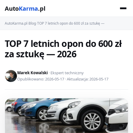
Auto
Karma
.pl
AutoKarma.pl
›
Blog
›
TOP 7 letnich opon do 600 zł za sztukę —
TOP 7 letnich opon do 600 zł
za sztukę — 2026
Marek Kowalski
· Ekspert techniczny
Opublikowano: 2026-05-17 · Aktualizacja: 2026-05-17