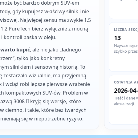
l może być bardzo dobrym SUV-em
edy, gdy kupujesz właściwy silnik i nie
rwisowej. Najwięcej sensu ma zwykle 1.5
a 1.2 PureTech bierz wyłącznie z mocną
LICZBA SEKC
13
 kontroli paska w oleju.
Najważniejsz
 warto kupić
, ale nie jako „ładnego
szybko prze
zem”, tylko jako konkretny
ym silnikiem i sensowną historią. To
ę zestarzało wizualnie, ma przyjemną
OSTATNIA A
k i wciąż robi lepsze pierwsze wrażenie
2026-04
rych kompaktowych SUV-ów. Problem w
Treść i dane 
zwą 3008 II kryją się wersje, które
aktualizacji.
w ciemno, i takie, które bez twardych
mieniają się w niepotrzebne ryzyko.