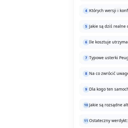
Których wersji i konf
4
Jakie są dziś realne
5
Ile kosztuje utrzym
6
Typowe usterki Peuge
7
Na co zwrócić uwag
8
Dla kogo ten samoch
9
Jakie są rozsądne al
10
Ostateczny werdykt:
11