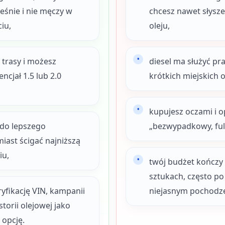
śnie i nie męczy w
chcesz nawet słysze
iu,
oleju,
 trasy i możesz
diesel ma służyć pr
ncjał 1.5 lub 2.0
krótkich miejskich 
kupujesz oczami i 
 do lepszego
„bezwypadkowy, full
iast ścigać najniższą
iu,
twój budżet kończy 
sztukach, często po
yfikację VIN, kampanii
niejasnym pochodz
torii olejowej jako
 opcję.