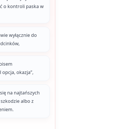
ć o kontroli paska w
awie wyłącznie do
odcinków,
opisem
 opcja, okazja”,
się na najtańszych
 szkodzie albo z
eniem.