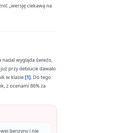
nić „wersję ciekawą na
a nadal wygląda świeżo,
już przy debiucie dawało
nik w klasie
[1]
. Do tego
ek, z ocenami 86% za
wej benzyny i nie