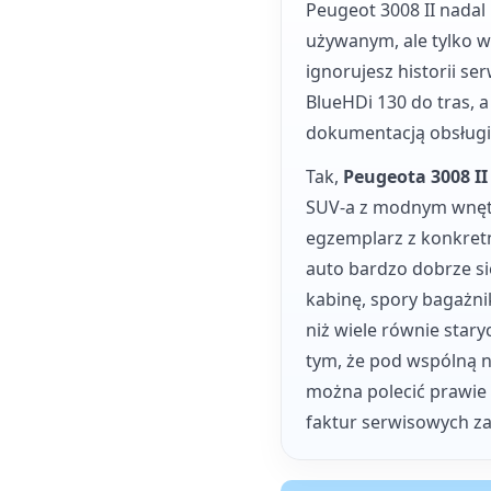
Peugeot 3008 II nada
używanym, ale tylko wt
ignorujesz historii se
BlueHDi 130 do tras, 
dokumentacją obsługi i
Tak,
Peugeota 3008 II
SUV-a z modnym wnętr
egzemplarz z konkretn
auto bardzo dobrze si
kabinę, spory bagażni
niż wiele równie sta
tym, że pod wspólną na
można polecić prawie 
faktur serwisowych za