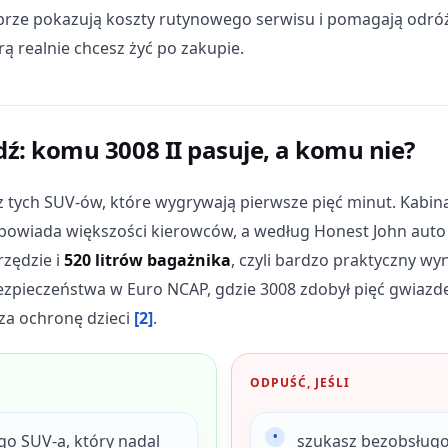
brze pokazują koszty rutynowego serwisu i pomagają odróż
órą realnie chcesz żyć po zakupie.
ź: komu 3008 II pasuje, a komu nie?
 z tych SUV-ów, które wygrywają pierwsze pięć minut. Kabin
powiada większości kierowców, a według Honest John auto 
rzędzie i
520 litrów bagażnika
, czyli bardzo praktyczny wy
zpieczeństwa w Euro NCAP, gdzie 3008 zdobył pięć gwiazd
za ochronę dzieci
[2]
.
ODPUŚĆ, JEŚLI
go SUV-a, który nadal
szukasz bezobsługo