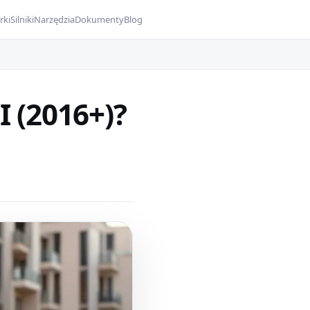
rki
Silniki
Narzędzia
Dokumenty
Blog
I (2016+)?