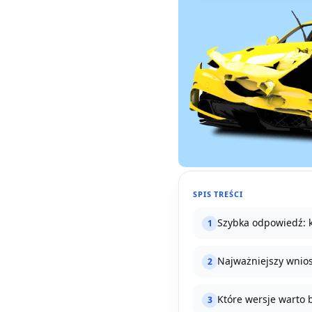
SPIS TREŚCI
Szybka odpowiedź: k
1
Najważniejszy wnio
2
Które wersje warto 
3