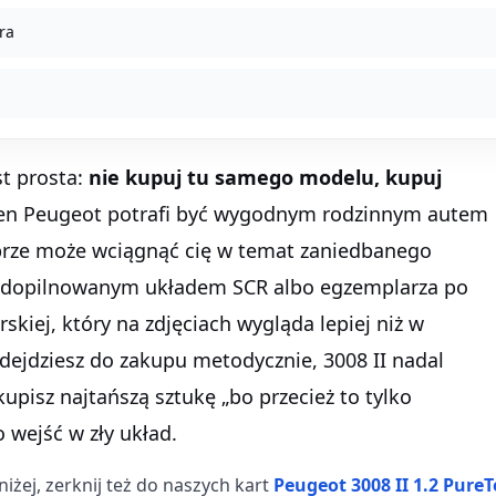
ura
st prosta:
nie kupuj tu samego modelu, kupuj
Ten Peugeot potrafi być wygodnym rodzinnym autem
obrze może wciągnąć cię w temat zaniedbanego
niedopilnowanym układem SCR albo egzemplarza po
skiej, który na zdjęciach wygląda lepiej niż w
podejdziesz do zakupu metodycznie, 3008 II nadal
kupisz najtańszą sztukę „bo przecież to tylko
 wejść w zły układ.
niżej, zerknij też do naszych kart
Peugeot 3008 II 1.2 PureT