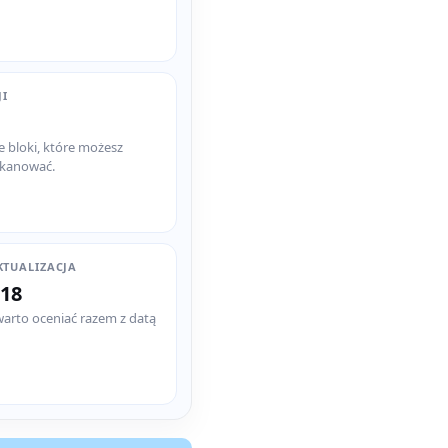
JI
e bloki, które możesz
skanować.
KTUALIZACJA
-18
warto oceniać razem z datą