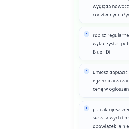
wygląda nowocze
codziennym użyc
robisz regularne
wykorzystać pote
BlueHDi,
umiesz dopłacić
egzemplarza zam
cenę w ogłoszen
potraktujesz wer
serwisowych i his
obowiązek, a nie