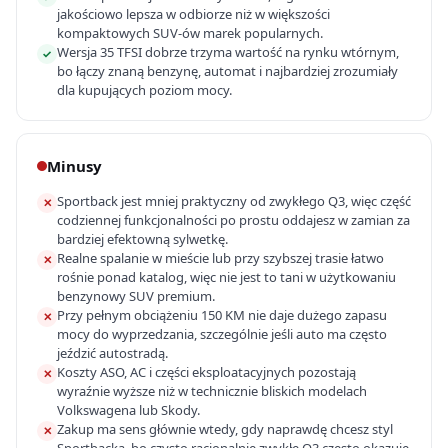
jakościowo lepsza w odbiorze niż w większości
kompaktowych SUV-ów marek popularnych.
Wersja 35 TFSI dobrze trzyma wartość na rynku wtórnym,
✓
bo łączy znaną benzynę, automat i najbardziej zrozumiały
dla kupujących poziom mocy.
Minusy
Sportback jest mniej praktyczny od zwykłego Q3, więc część
✕
codziennej funkcjonalności po prostu oddajesz w zamian za
bardziej efektowną sylwetkę.
Realne spalanie w mieście lub przy szybszej trasie łatwo
✕
rośnie ponad katalog, więc nie jest to tani w użytkowaniu
benzynowy SUV premium.
Przy pełnym obciążeniu 150 KM nie daje dużego zapasu
✕
mocy do wyprzedzania, szczególnie jeśli auto ma często
jeździć autostradą.
Koszty ASO, AC i części eksploatacyjnych pozostają
✕
wyraźnie wyższe niż w technicznie bliskich modelach
Volkswagena lub Skody.
Zakup ma sens głównie wtedy, gdy naprawdę chcesz styl
✕