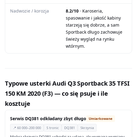
Nadwozie / korozja
8.2/10
· Karoseria,
spasowanie i jakość kabiny
starzeją się dobrze, a sam
Sportback długo zachowuje
świeży wygląd na rynku
wtórnym.
Typowe usterki Audi Q3 Sportback 35 TFSI
150 KM 2020 (F3) — co się psuje i ile
kosztuje
Serwis DQ381 odkładany zbyt długo
Umiarkowane
📍 60 000–200 000
S tronic
DQ381
Skrzynia
Mokra skrzynia DQ381 uchodzi za udaną, ale wymaga wymiany