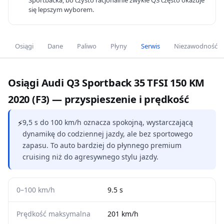
Sportbacka, bo czysto racjonalnie zwykłe Q3 często okazuje
się lepszym wyborem.
Osiągi
Dane
Paliwo
Płyny
Serwis
Niezawodność
Osiągi Audi Q3 Sportback 35 TFSI 150 KM
2020 (F3) — przyspieszenie i prędkość
⚡
9,5 s do 100 km/h oznacza spokojną, wystarczającą
dynamikę do codziennej jazdy, ale bez sportowego
zapasu. To auto bardziej do płynnego premium
cruising niż do agresywnego stylu jazdy.
0–100 km/h
9.5 s
Prędkość maksymalna
201 km/h