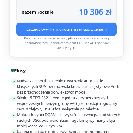
10 306 zł
Razem rocznie
Szczegółowy harmonogram serwisu z cenami
Kalkulacja obejmuje paliwo, planowe serwisowanie wg
harmonogramu producenta oraz OC. Bez AC i napraw
awaryjnych.
Plusy
Nadwozie Sportback realnie wyróżnia auto na tle
✓
klasycznych SUV-ów i pozwala kupić bardziej stylowe Audi
bez przechodzenia do większych modeli.
Silnik 1.5 TFSI EA211 evo to jedna z bezpieczniejszych
✓
współczesnych benzyn grupy VAG, jeśli dostaje regularny
serwis olejowy i nie jeździ wyłącznie po mieście.
Mokra skrzynia DQ381 jest wyraźnie pewniejsza od starych
✓
suchych DSG, pod warunkiem regularnej wymiany oleju
mniej więcej co 60 tys. km.
Kabina pozostaje dobrze wyciszona, ergonomiczna i
✓