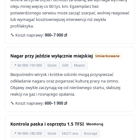
oleju mniej więcej co 60 tys. km. Egzemplarz bez
potwierdzonego serwisu może zacząć szarpać, wolniej reagować
lub wymagać kosztowniejszej interwencji niż zwykła
profilaktyka.
🔧 Koszt naprawy:
900–7 000 zł
Nagar przy jeździe wyłącznie miejskiej
Umiarkowane
📍 60 000–150 000
Dolot
GDI
Miasto
Bezpośredni wtrysk i krótkie odcinki mogą przyspieszać
odkładanie nagaru oraz pogarszać kulturę pracy na zimno.
Objawy zwykle zaczynają się od nierównego startu, słabszej
reakcji na gaz i rosnącego spalania.
🔧 Koszt naprawy:
600–1 900 zł
Kontrola paska i osprzętu 1.5 TFSI
Monitoruj
📍 90 000–180 000
Silnik
EA211 evo
Rozrząd