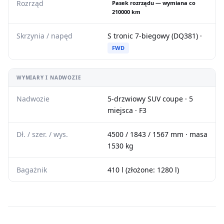
Rozrząd
Pasek rozrządu — wymiana co
210000 km
Skrzynia / napęd
S tronic 7-biegowy (DQ381) ·
FWD
WYMIARY I NADWOZIE
Nadwozie
5-drzwiowy SUV coupe · 5
miejsca · F3
Dł. / szer. / wys.
4500 / 1843 / 1567 mm · masa
1530 kg
Bagażnik
410 l (złożone: 1280 l)