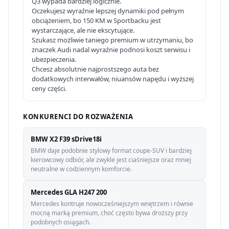
Q3 wypada bardziej logicznie.
Oczekujesz wyraźnie lepszej dynamiki pod pełnym
obciążeniem, bo 150 KM w Sportbacku jest
wystarczające, ale nie ekscytujące.
Szukasz możliwie taniego premium w utrzymaniu, bo
znaczek Audi nadal wyraźnie podnosi koszt serwisu i
ubezpieczenia.
Chcesz absolutnie najprostszego auta bez
dodatkowych interwałów, niuansów napędu i wyższej
ceny części.
KONKURENCI DO ROZWAŻENIA
BMW X2 F39 sDrive18i
BMW daje podobnie stylowy format coupe-SUV i bardziej
kierowcowy odbiór, ale zwykle jest ciaśniejsze oraz mniej
neutralne w codziennym komforcie.
Mercedes GLA H247 200
Mercedes kontruje nowocześniejszym wnętrzem i równie
mocną marką premium, choć często bywa droższy przy
podobnych osiągach.