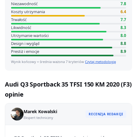
Niezawodność
7.8
Koszty utrzymania
6.4
Trwałość
7.7
Likwidność
8.3
Utrzymanie wartości
8.0
Design i wygląd
8.8
Prestiż i emocje
8.9
Wynik końcowy = średnia ważona 7 kryteriów
Czytaj metodologię
Audi Q3 Sportback 35 TFSI 150 KM 2020 (F3)
opinie
Marek Kowalski
RECENZJA REDAKCJI
Ekspert techniczny