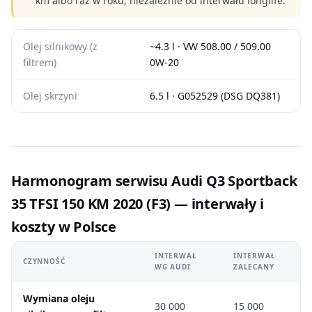
km albo raz w roku, niezależnie od interwału longlife.
Olej silnikowy (z
~4.3 l · VW 508.00 / 509.00
filtrem)
0W-20
Olej skrzyni
6.5 l · G052529 (DSG DQ381)
Harmonogram serwisu Audi Q3 Sportback
35 TFSI 150 KM 2020 (F3) — interwały i
koszty w Polsce
INTERWAŁ
INTERWAŁ
CZYNNOŚĆ
WG AUDI
ZALECANY
Wymiana oleju
30 000
15 000