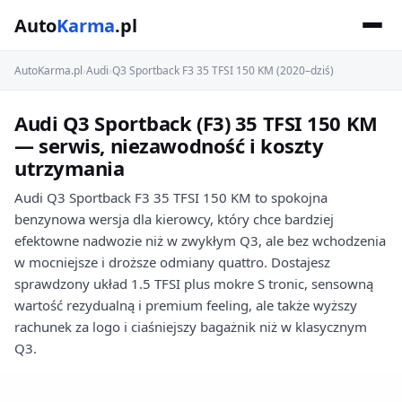
Auto
Karma
.pl
AutoKarma.pl
›
Audi
›
Q3 Sportback F3 35 TFSI 150 KM (2020–dziś)
Audi Q3 Sportback (F3) 35 TFSI 150 KM
— serwis, niezawodność i koszty
utrzymania
Audi Q3 Sportback F3 35 TFSI 150 KM to spokojna
benzynowa wersja dla kierowcy, który chce bardziej
efektowne nadwozie niż w zwykłym Q3, ale bez wchodzenia
w mocniejsze i droższe odmiany quattro. Dostajesz
sprawdzony układ 1.5 TFSI plus mokre S tronic, sensowną
wartość rezydualną i premium feeling, ale także wyższy
rachunek za logo i ciaśniejszy bagażnik niż w klasycznym
Q3.