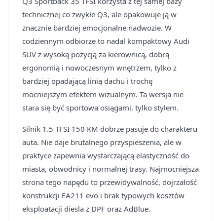
Q3 Sportback 35 TFSI korzysta z tej samej bazy
technicznej co zwykłe Q3, ale opakowuje ją w
znacznie bardziej emocjonalne nadwozie. W
codziennym odbiorze to nadal kompaktowy Audi
SUV z wysoką pozycją za kierownicą, dobrą
ergonomią i nowoczesnym wnętrzem, tylko z
bardziej opadającą linią dachu i trochę
mocniejszym efektem wizualnym. Ta wersja nie
stara się być sportowa osiągami, tylko stylem.
Silnik 1.5 TFSI 150 KM dobrze pasuje do charakteru
auta. Nie daje brutalnego przyspieszenia, ale w
praktyce zapewnia wystarczającą elastyczność do
miasta, obwodnicy i normalnej trasy. Najmocniejsza
strona tego napędu to przewidywalność, dojrzałość
konstrukcji EA211 evo i brak typowych kosztów
eksploatacji diesla z DPF oraz AdBlue.