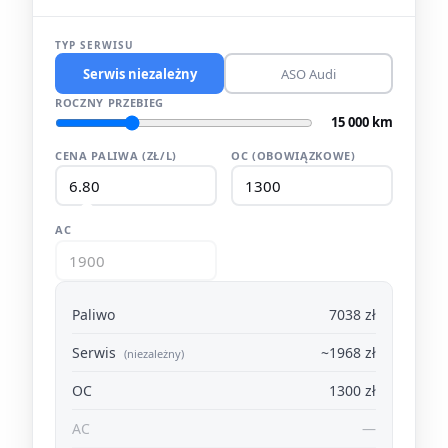
TYP SERWISU
Serwis niezależny
ASO Audi
ROCZNY PRZEBIEG
15 000 km
CENA PALIWA (ZŁ/L)
OC (OBOWIĄZKOWE)
AC
Paliwo
7038 zł
Serwis
~1968 zł
(niezależny)
OC
1300 zł
AC
—