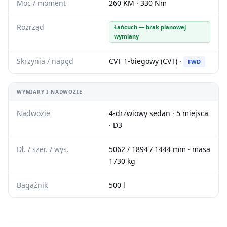
Moc / moment
260 KM · 330 Nm
Rozrząd
Łańcuch — brak planowej
wymiany
Skrzynia / napęd
CVT 1-biegowy (CVT) ·
FWD
WYMIARY I NADWOZIE
Nadwozie
4-drzwiowy sedan · 5 miejsca
· D3
Dł. / szer. / wys.
5062 / 1894 / 1444 mm · masa
1730 kg
Bagażnik
500 l