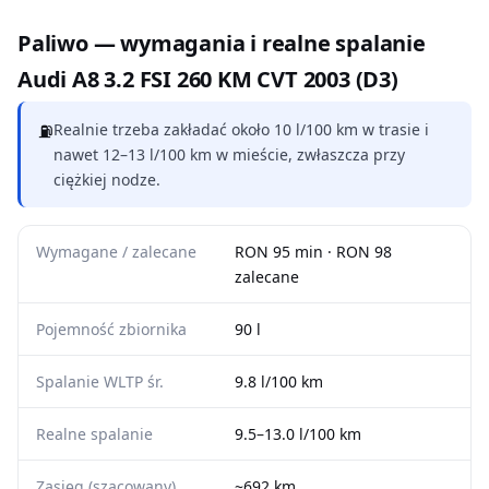
Paliwo — wymagania i realne spalanie
Audi A8 3.2 FSI 260 KM CVT 2003 (D3)
⛽
Realnie trzeba zakładać około 10 l/100 km w trasie i
nawet 12–13 l/100 km w mieście, zwłaszcza przy
ciężkiej nodze.
Wymagane / zalecane
RON 95 min · RON 98
zalecane
Pojemność zbiornika
90 l
Spalanie WLTP śr.
9.8 l/100 km
Realne spalanie
9.5–13.0 l/100 km
Zasięg (szacowany)
~692 km