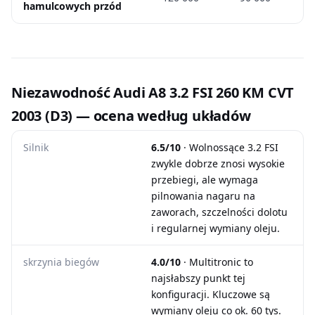
hamulcowych przód
Niezawodność Audi A8 3.2 FSI 260 KM CVT
2003 (D3) — ocena według układów
Silnik
6.5/10
· Wolnossące 3.2 FSI
zwykle dobrze znosi wysokie
przebiegi, ale wymaga
pilnowania nagaru na
zaworach, szczelności dolotu
i regularnej wymiany oleju.
skrzynia biegów
4.0/10
· Multitronic to
najsłabszy punkt tej
konfiguracji. Kluczowe są
wymiany oleju co ok. 60 tys.