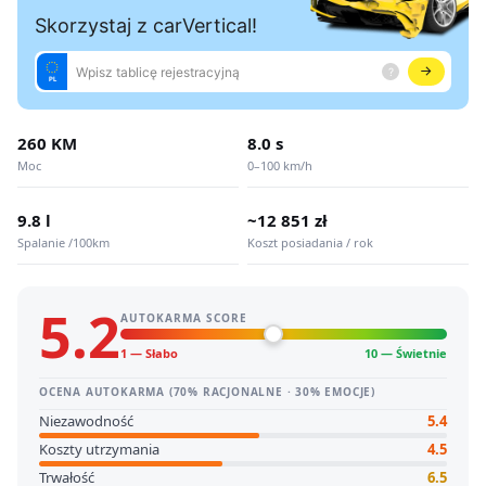
260 KM
8.0 s
Moc
0–100 km/h
9.8 l
~12 851 zł
Spalanie /100km
Koszt posiadania / rok
5.2
AUTOKARMA SCORE
1 — Słabo
10 — Świetnie
OCENA AUTOKARMA (70% RACJONALNE · 30% EMOCJE)
Niezawodność
5.4
Koszty utrzymania
4.5
Trwałość
6.5