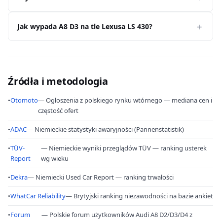
Jak wypada A8 D3 na tle Lexusa LS 430?
Źródła i metodologia
•
Otomoto
— Ogłoszenia z polskiego rynku wtórnego — mediana cen i
częstość ofert
•
ADAC
— Niemieckie statystyki awaryjności (Pannenstatistik)
•
TÜV-
— Niemieckie wyniki przeglądów TÜV — ranking usterek
Report
wg wieku
•
Dekra
— Niemiecki Used Car Report — ranking trwałości
•
WhatCar Reliability
— Brytyjski ranking niezawodności na bazie ankiet
•
Forum
— Polskie forum użytkowników Audi A8 D2/D3/D4 z