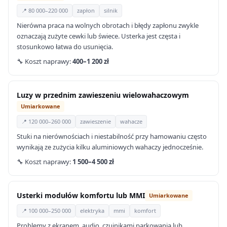
📍 80 000–220 000
zapłon
silnik
Nierówna praca na wolnych obrotach i błędy zapłonu zwykle
oznaczają zużyte cewki lub świece. Usterka jest częsta i
stosunkowo łatwa do usunięcia.
🔧 Koszt naprawy:
400–1 200 zł
Luzy w przednim zawieszeniu wielowahaczowym
Umiarkowane
📍 120 000–260 000
zawieszenie
wahacze
Stuki na nierównościach i niestabilność przy hamowaniu często
wynikają ze zużycia kilku aluminiowych wahaczy jednocześnie.
🔧 Koszt naprawy:
1 500–4 500 zł
Usterki modułów komfortu lub MMI
Umiarkowane
📍 100 000–250 000
elektryka
mmi
komfort
Problemy z ekranem, audio, czujnikami parkowania lub