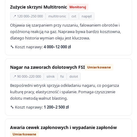
Zużycie skrzyni Multitronic
Monitoruj
📍 120 000–250 000
multitronic
cvt
napęd
Objawia się szarpaniem przy ruszaniu, falowaniem obrotów i
opóźnioną reakcją na gaz. Naprawa bywa bardzo kosztowna,
dlatego historia wymian oleju jest kluczowa.
🔧 Koszt naprawy:
4 000–12 000 zł
Nagar na zaworach dolotowych FSI
Umiarkowane
📍 90 000–220 000
silnik
fsi
dolot
Bezpośredni wtrysk sprzyja odkładaniu nagaru, co pogarsza
kulturę pracy, elastyczność i spalanie. Pomaga czyszczenie
dolotu metodą walnut blasting.
🔧 Koszt naprawy:
1 200–2 500 zł
Awaria cewek zapłonowych i wypadanie zapłonów
Umiarkowane