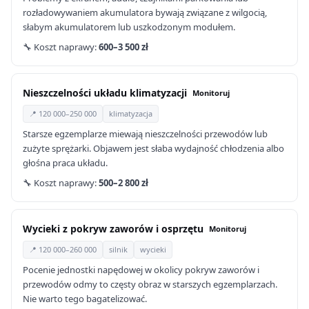
rozładowywaniem akumulatora bywają związane z wilgocią,
słabym akumulatorem lub uszkodzonym modułem.
🔧 Koszt naprawy:
600–3 500 zł
Nieszczelności układu klimatyzacji
Monitoruj
📍 120 000–250 000
klimatyzacja
Starsze egzemplarze miewają nieszczelności przewodów lub
zużyte sprężarki. Objawem jest słaba wydajność chłodzenia albo
głośna praca układu.
🔧 Koszt naprawy:
500–2 800 zł
Wycieki z pokryw zaworów i osprzętu
Monitoruj
📍 120 000–260 000
silnik
wycieki
Pocenie jednostki napędowej w okolicy pokryw zaworów i
przewodów odmy to częsty obraz w starszych egzemplarzach.
Nie warto tego bagatelizować.