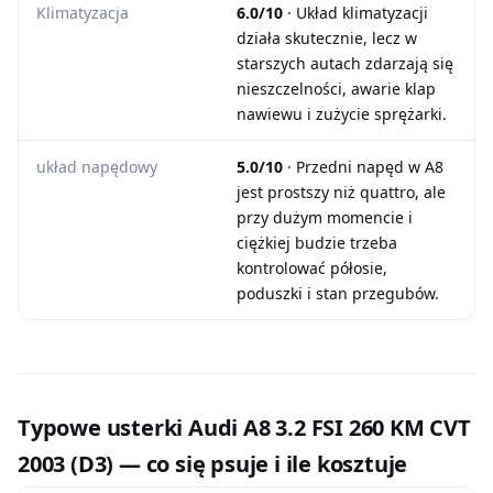
Klimatyzacja
6.0/10
· Układ klimatyzacji
działa skutecznie, lecz w
starszych autach zdarzają się
nieszczelności, awarie klap
nawiewu i zużycie sprężarki.
układ napędowy
5.0/10
· Przedni napęd w A8
jest prostszy niż quattro, ale
przy dużym momencie i
ciężkiej budzie trzeba
kontrolować półosie,
poduszki i stan przegubów.
Typowe usterki Audi A8 3.2 FSI 260 KM CVT
2003 (D3) — co się psuje i ile kosztuje