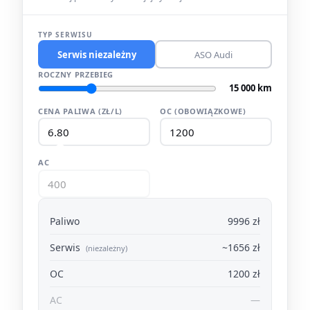
TYP SERWISU
Serwis niezależny
ASO Audi
ROCZNY PRZEBIEG
15 000 km
CENA PALIWA (ZŁ/L)
OC (OBOWIĄZKOWE)
AC
Paliwo
9996 zł
Serwis
~1656 zł
(niezależny)
OC
1200 zł
AC
—