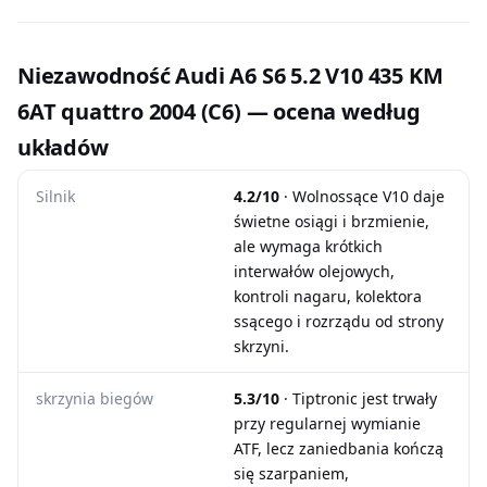
Niezawodność Audi A6 S6 5.2 V10 435 KM
6AT quattro 2004 (C6) — ocena według
układów
Silnik
4.2/10
· Wolnossące V10 daje
świetne osiągi i brzmienie,
ale wymaga krótkich
interwałów olejowych,
kontroli nagaru, kolektora
ssącego i rozrządu od strony
skrzyni.
skrzynia biegów
5.3/10
· Tiptronic jest trwały
przy regularnej wymianie
ATF, lecz zaniedbania kończą
się szarpaniem,