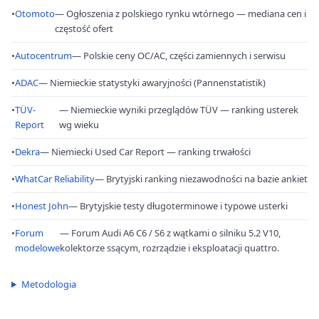
•
Otomoto
— Ogłoszenia z polskiego rynku wtórnego — mediana cen i
częstość ofert
•
Autocentrum
— Polskie ceny OC/AC, części zamiennych i serwisu
•
ADAC
— Niemieckie statystyki awaryjności (Pannenstatistik)
•
TÜV-
— Niemieckie wyniki przeglądów TÜV — ranking usterek
Report
wg wieku
•
Dekra
— Niemiecki Used Car Report — ranking trwałości
•
WhatCar Reliability
— Brytyjski ranking niezawodności na bazie ankiet
•
Honest John
— Brytyjskie testy długoterminowe i typowe usterki
•
Forum
— Forum Audi A6 C6 / S6 z wątkami o silniku 5.2 V10,
modelowe
kolektorze ssącym, rozrządzie i eksploatacji quattro.
Metodologia