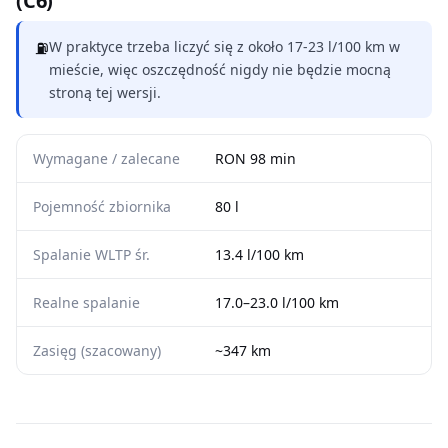
(C6)
⛽
W praktyce trzeba liczyć się z około 17-23 l/100 km w
mieście, więc oszczędność nigdy nie będzie mocną
stroną tej wersji.
Wymagane / zalecane
RON 98 min
Pojemność zbiornika
80 l
Spalanie WLTP śr.
13.4 l/100 km
Realne spalanie
17.0–23.0 l/100 km
Zasięg (szacowany)
~347 km