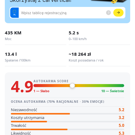
435 KM
5.2 s
Moc
0–100 km/h
13.4 l
~18 264 zł
Spalanie /100km
Koszt posiadania / rok
4.9
AUTOKARMA SCORE
1 — Słabo
10 — Świetnie
OCENA AUTOKARMA (70% RACJONALNE · 30% EMOCJE)
Niezawodność
5.2
Koszty utrzymania
3.2
Trwałość
5.0
Likwidność
5.3