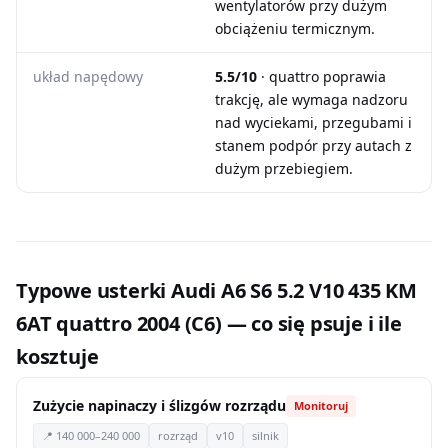
wentylatorów przy dużym
obciążeniu termicznym.
układ napędowy
5.5/10
· quattro poprawia
trakcję, ale wymaga nadzoru
nad wyciekami, przegubami i
stanem podpór przy autach z
dużym przebiegiem.
Typowe usterki Audi A6 S6 5.2 V10 435 KM
6AT quattro 2004 (C6) — co się psuje i ile
kosztuje
Zużycie napinaczy i ślizgów rozrządu
Monitoruj
📍 140 000–240 000
rozrząd
v10
silnik