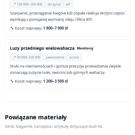
📍 120 000–260 000
skrzynia
atf
Szarpanie, przeciąganie biegów lub ospała reakcja skrzyni często
wynikają z pomijanej wymiany oleju i filtra ATF.
🔧 Koszt naprawy:
1 800–7 000 zł
Luzy przedniego wielowahacza
Monitoruj
📍 90 000–220 000
zawieszenie
przód
Stuki na nierównościach i gorsza precyzja prowadzenia zwykle
oznaczają zużycie tulei, sworzni lub górnych wahaczy.
🔧 Koszt naprawy:
1 200–3 500 zł
Powiązane materiały
Silnik, bagażnik, narzędzia i artykuły dotyczące Audi A6.