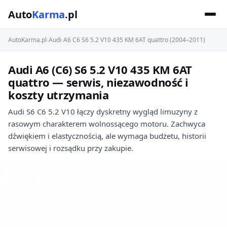
Auto
Karma
.pl
AutoKarma.pl
›
Audi
›
A6 C6 S6 5.2 V10 435 KM 6AT quattro (2004–2011)
Audi A6 (C6) S6 5.2 V10 435 KM 6AT
quattro — serwis, niezawodność i
koszty utrzymania
Audi S6 C6 5.2 V10 łączy dyskretny wygląd limuzyny z
rasowym charakterem wolnossącego motoru. Zachwyca
dźwiękiem i elastycznością, ale wymaga budżetu, historii
serwisowej i rozsądku przy zakupie.