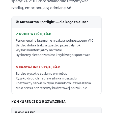
specyfikę V10 i chce świadomie utrzymywać
rzadką, emocjonującą odmianę A6.
🎯 AutoKarma Spotlight — dla kogo to auto?
✓ DOBRY WYBÓR JEŚLI:
Fenomenalne brzmienie i reakcja wolnossącego V10
Bardzo dobra trakcja quattro przez cały rok
Wysoki komfort jazdy na trasie
Dyskretny sleeper zamiast krzykliwego sportowca
✕ ROZWAŻ INNE OPCJE JEŚLI:
Bardzo wysokie spalanie w mieście
Ryzyko drogich napraw silnika i rozrządu
Kosztowny serwis skrzyni, hamulców i zawieszenia
Mało sensu bez rezerwy budżetowej po zakupie
KONKURENCI DO ROZWAŻENIA
BMW M5 E60