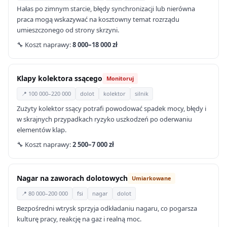
Hałas po zimnym starcie, błędy synchronizacji lub nierówna
praca mogą wskazywać na kosztowny temat rozrządu
umieszczonego od strony skrzyni.
🔧 Koszt naprawy:
8 000–18 000 zł
Klapy kolektora ssącego
Monitoruj
📍 100 000–220 000
dolot
kolektor
silnik
Zużyty kolektor ssący potrafi powodować spadek mocy, błędy i
w skrajnych przypadkach ryzyko uszkodzeń po oderwaniu
elementów klap.
🔧 Koszt naprawy:
2 500–7 000 zł
Nagar na zaworach dolotowych
Umiarkowane
📍 80 000–200 000
fsi
nagar
dolot
Bezpośredni wtrysk sprzyja odkładaniu nagaru, co pogarsza
kulturę pracy, reakcję na gaz i realną moc.