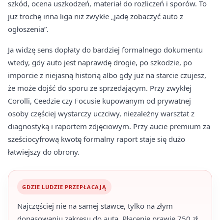
szkód, ocena uszkodzeń, materiał do rozliczeń i sporów. To
już trochę inna liga niż zwykłe „jadę zobaczyć auto z
ogłoszenia”.
Ja widzę sens dopłaty do bardziej formalnego dokumentu
wtedy, gdy auto jest naprawdę drogie, po szkodzie, po
imporcie z niejasną historią albo gdy już na starcie czujesz,
że może dojść do sporu ze sprzedającym. Przy zwykłej
Corolli, Ceedzie czy Focusie kupowanym od prywatnej
osoby częściej wystarczy uczciwy, niezależny warsztat z
diagnostyką i raportem zdjęciowym. Przy aucie premium za
sześciocyfrową kwotę formalny raport staje się dużo
łatwiejszy do obrony.
GDZIE LUDZIE PRZEPŁACAJĄ
Najczęściej nie na samej stawce, tylko na złym
dopasowaniu zakresu do auta. Płacenie prawie 750 zł