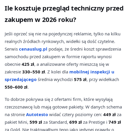
Ile kosztuje przegląd techniczny przed
zakupem w 2026 roku?
Jeśli oprzeć się nie na pojedynczej reklamie, tylko na kilku
realnych źródłach rynkowych, widełki są dość czytelne.
Serwis
cenauslug.pl
podaje, że średni koszt sprawdzenia
samochodu przed zakupem w formie raportu wynosi
obecnie
425 zł
, a analizowane oferty mieszczą się w
zakresie
330–550 zł
. Z kolei dla
mobilnej inspekcji u
sprzedającego
średnia wychodzi
575 zł
, przy widełkach
550–600 zł
.
To dobrze pokrywa się z ofertami firm, które wysyłają
rzeczoznawcę lub mają gotowe pakiety. W danych schema
na stronie
Autotesto
widać cztery poziomy cen:
449 zł
za
pakiet Mini,
599 zł
za Standard,
699 zł
za Prestige i
749 zł
za Gold. Nie traktowałbym tego jako jedynej prawdy o