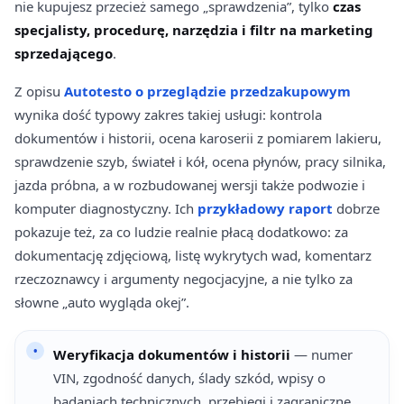
nie kupujesz przecież samego „sprawdzenia”, tylko
czas
specjalisty, procedurę, narzędzia i filtr na marketing
sprzedającego
.
Z opisu
Autotesto o przeglądzie przedzakupowym
wynika dość typowy zakres takiej usługi: kontrola
dokumentów i historii, ocena karoserii z pomiarem lakieru,
sprawdzenie szyb, świateł i kół, ocena płynów, pracy silnika,
jazda próbna, a w rozbudowanej wersji także podwozie i
komputer diagnostyczny. Ich
przykładowy raport
dobrze
pokazuje też, za co ludzie realnie płacą dodatkowo: za
dokumentację zdjęciową, listę wykrytych wad, komentarz
rzeczoznawcy i argumenty negocjacyjne, a nie tylko za
słowne „auto wygląda okej”.
Weryfikacja dokumentów i historii
— numer
VIN, zgodność danych, ślady szkód, wpisy o
badaniach technicznych, przebiegi i zagraniczne