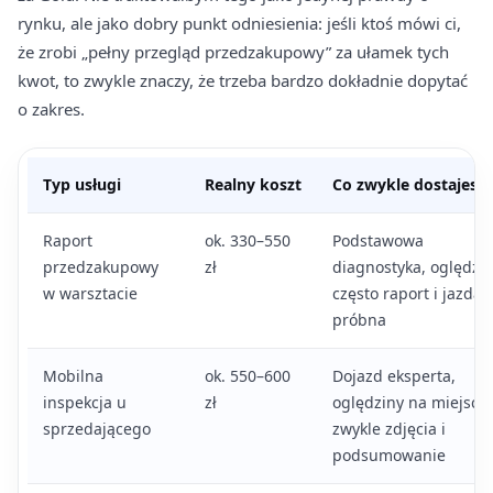
rynku, ale jako dobry punkt odniesienia: jeśli ktoś mówi ci,
że zrobi „pełny przegląd przedzakupowy” za ułamek tych
kwot, to zwykle znaczy, że trzeba bardzo dokładnie dopytać
o zakres.
Typ usługi
Realny koszt
Co zwykle dostajesz
Raport
ok. 330–550
Podstawowa
przedzakupowy
zł
diagnostyka, oględzin
w warsztacie
często raport i jazda
próbna
Mobilna
ok. 550–600
Dojazd eksperta,
inspekcja u
zł
oględziny na miejscu,
sprzedającego
zwykle zdjęcia i
podsumowanie