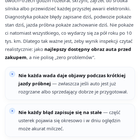
dwóch–trzech godzin rozebrać skrzyni, zajrzeć do środka
silnika albo przewidzieć każdej przyszłej awarii elektroniki.
Diagnostyka pokaże błędy zapisane dziś, podwozie pokaże
stan dziś, jazda próbna pokaże zachowanie dziś. Nie pokaże
ci natomiast wszystkiego, co wydarzy się za pół roku po 10
tys. km. Dlatego tak ważne jest, żeby wynik inspekcji czytać
realistycznie: jako
najlepszy dostępny obraz auta przed
zakupem
, a nie polisę „zero problemów”.
Nie każda wada daje objawy podczas krótkiej
jazdy próbnej
— zwłaszcza jeśli auto jest już
rozgrzane albo sprzedający dobrze je przygotował.
Nie każdy błąd zapisuje się na stałe
— część
usterek pojawia się okresowo i w dniu oględzin
może akurat milczeć.