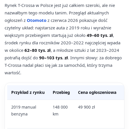
Rynek T-Crossa w Polsce jest już całkiem szeroki, ale nie
nazwałbym tego modelu tanim. Przegląd aktualnych
ogłoszeń z
Otomoto
z czerwca 2026 pokazuje dość
czytelny układ: najstarsze auta z 2019 roku i wyraźnie
większym przebiegiem startują już około
49–60 tys. zł
,
środek rynku dla roczników 2020–2022 najczęściej wpada
w okolice
62–80 tys. zł
, a młodsze sztuki z lat 2023–2024
potrafią dojść do
90–103 tys. zł
. Innymi słowy: za dobrego
T-Crossa nadal płaci się jak za samochód, który trzyma
wartość.
Przykład z rynku
Przebieg
Cena ogłoszeniowa
W
2019 manual
148 000
49 900 zł
Ni
benzyna
km
wy
ko