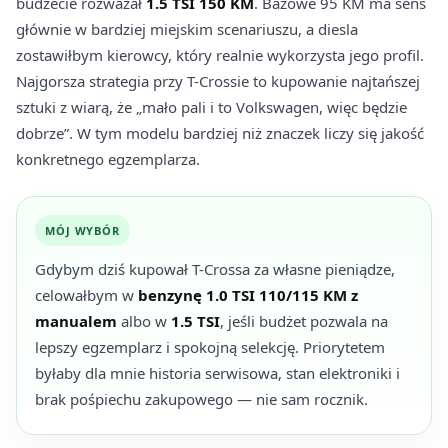
budżecie rozważał
1.5 TSI 150 KM
. Bazowe 95 KM ma sens
głównie w bardziej miejskim scenariuszu, a diesla
zostawiłbym kierowcy, który realnie wykorzysta jego profil.
Najgorsza strategia przy T-Crossie to kupowanie najtańszej
sztuki z wiarą, że „mało pali i to Volkswagen, więc będzie
dobrze”. W tym modelu bardziej niż znaczek liczy się jakość
konkretnego egzemplarza.
MÓJ WYBÓR
Gdybym dziś kupował T-Crossa za własne pieniądze,
celowałbym w
benzynę 1.0 TSI 110/115 KM z
manualem
albo w
1.5 TSI
, jeśli budżet pozwala na
lepszy egzemplarz i spokojną selekcję. Priorytetem
byłaby dla mnie historia serwisowa, stan elektroniki i
brak pośpiechu zakupowego — nie sam rocznik.