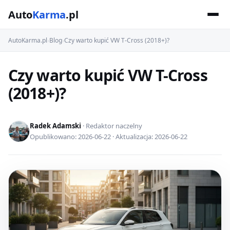
Auto
Karma
.pl
AutoKarma.pl
›
Blog
›
Czy warto kupić VW T-Cross (2018+)?
Czy warto kupić VW T-Cross
(2018+)?
Radek Adamski
· Redaktor naczelny
Opublikowano: 2026-06-22 · Aktualizacja: 2026-06-22