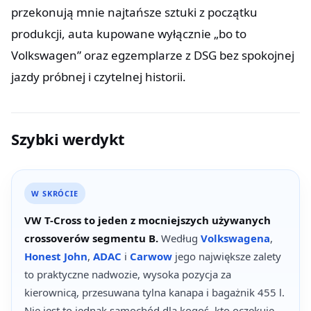
przekonują mnie najtańsze sztuki z początku
produkcji, auta kupowane wyłącznie „bo to
Volkswagen” oraz egzemplarze z DSG bez spokojnej
jazdy próbnej i czytelnej historii.
Szybki werdykt
W SKRÓCIE
VW T-Cross to jeden z mocniejszych używanych
crossoverów segmentu B.
Według
Volkswagena
,
Honest John
,
ADAC
i
Carwow
jego największe zalety
to praktyczne nadwozie, wysoka pozycja za
kierownicą, przesuwana tylna kanapa i bagażnik 455 l.
Nie jest to jednak samochód dla kogoś, kto oczekuje