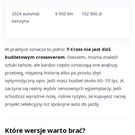
2024 automat
9 950 km
102 900 zł
Na
benzyna
ce
au
W praktyce oznacza to jedno:
T-Cross nie jest dziś
budżetowym crossoverem
. Owszem, można znaleźć
sztuki tańsze, ale bardzo często oznaczają one większy
przebieg, niejasną historię albo po prostu zbyt
optymistyczny opis. Jeśli masz budżet około 60–70 tys. zł,
zaczyna się realny wybór sensownych egzemplarzy. Jeśli
schodzisz wyraźnie niżej, rośnie ryzyko, że kupujesz raczej
projekt selekcyjny niż spokojne auto do jazdy.
Które wersje warto brać?