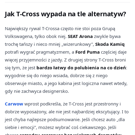
Jak T-Cross wypada na tle alternatyw?
Największy rywal T-Crossa często nie stoi poza Grupą
Volkswagena, tylko obok niej.
SEAT Arona
zwykle bywa
trochę tańszy i nieco mniej „wizerunkowy”,
Skoda Kamiq
potrafi wygrać pragmatyzmem, a
Ford Puma
częściej daje
więcej przyjemności z jazdy. Z drugiej strony T-Cross broni
się tym, że jest
bardzo łatwy do polubienia na co dzień
:
wygodnie się do niego wsiada, dobrze się z niego
obserwuje miasto, a jego kabina jest logiczna nawet wtedy,
gdy nie zachwyca designersko.
Carwow
wprost podkreśla, że T-Cross jest przestronny i
dobrze wyposażony, ale nie jest najbardziej ekscytujący. I to
jest chyba najlepsze podsumowanie. Jeśli chcesz auto „dla
siebie i emocji”, możesz wybrać coś ciekawszego. Jeśli
chcesz
rozsądny crossover bez większych dramatów