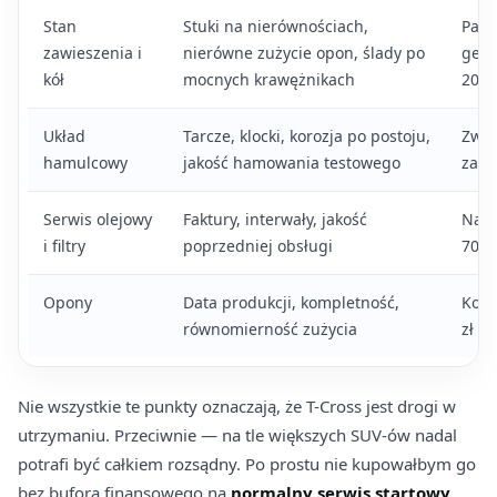
Stan
Stuki na nierównościach,
Paki
zawieszenia i
nierówne zużycie opon, ślady po
geom
kół
mocnych krawężnikach
2000
Układ
Tarcze, klocki, korozja po postoju,
Zwyk
hamulcowy
jakość hamowania testowego
zakre
Serwis olejowy
Faktury, interwały, jakość
Na s
i filtry
poprzedniej obsługi
700–
Opony
Data produkcji, kompletność,
Komp
równomierność zużycia
zł z
Nie wszystkie te punkty oznaczają, że T-Cross jest drogi w
utrzymaniu. Przeciwnie — na tle większych SUV-ów nadal
potrafi być całkiem rozsądny. Po prostu nie kupowałbym go
bez bufora finansowego na
normalny serwis startowy
.