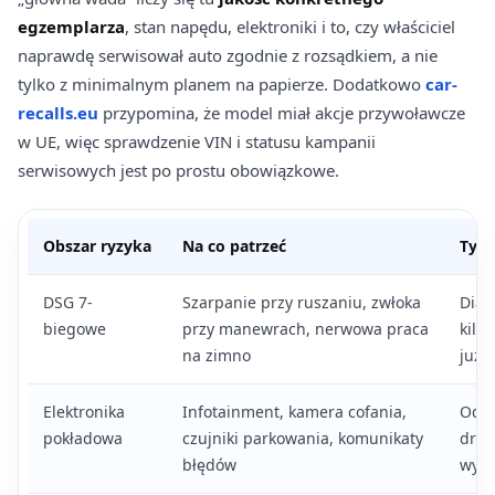
egzemplarza
, stan napędu, elektroniki i to, czy właściciel
naprawdę serwisował auto zgodnie z rozsądkiem, a nie
tylko z minimalnym planem na papierze. Dodatkowo
car-
recalls.eu
przypomina, że model miał akcje przywoławcze
w UE, więc sprawdzenie VIN i statusu kampanii
serwisowych jest po prostu obowiązkowe.
Obszar ryzyka
Na co patrzeć
Typo
DSG 7-
Szarpanie przy ruszaniu, zwłoka
Diag
biegowe
przy manewrach, nerwowa praca
kilk
na zimno
już 
Elektronika
Infotainment, kamera cofania,
Od p
pokładowa
czujniki parkowania, komunikaty
droż
błędów
wych