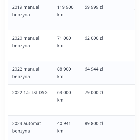
2019 manual
119 900
59 999 zł
Ju
benzyna
km
ro
ta
2020 manual
71 000
62 000 zł
To
benzyna
km
ry
ku
2022 manual
88 900
64 944 zł
Ce
benzyna
km
pr
2022 1.5 TSI DSG
63 000
79 000 zł
Mo
km
wy
pe
2023 automat
40 941
89 800 zł
Za
benzyna
km
pr
do